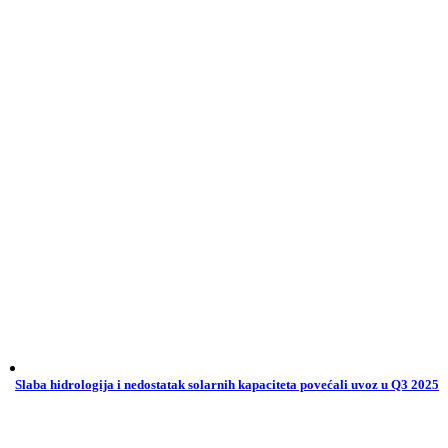
Slaba hidrologija i nedostatak solarnih kapaciteta povećali uvoz u Q3 2025