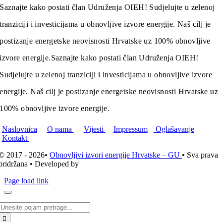
Saznajte kako postati član Udruženja OIEH! Sudjelujte u zelenoj
tranziciji i investicijama u obnovljive izvore energije. Naš cilj je
postizanje energetske neovisnosti Hrvatske uz 100% obnovljive
izvore energije.
Saznajte kako postati član Udruženja OIEH!
Sudjelujte u zelenoj tranziciji i investicijama u obnovljive izvore
energije. Naš cilj je postizanje energetske neovisnosti Hrvatske uz
100% obnovljive izvore energije.
Naslovnica
O nama
Vijesti
Impressum
Oglašavanje
Kontakt
© 2017 - 2026•
Obnovljivi izvori energije Hrvatske – GU
• Sva prava
pridržana • Developed by
ICE STUDIO d.o.o.
Page load link
Traži...