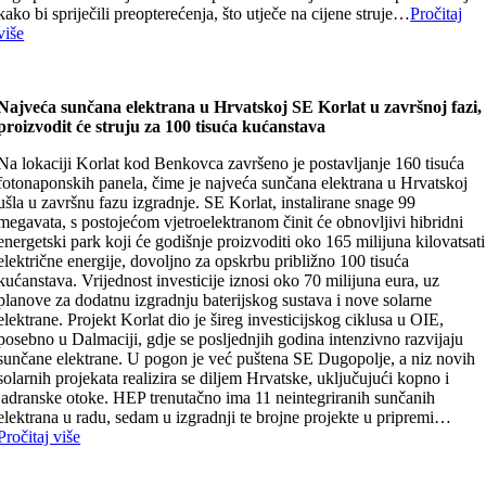
kako bi spriječili preopterećenja, što utječe na cijene struje…
Pročitaj
više
Najveća sunčana elektrana u Hrvatskoj SE Korlat u završnoj fazi,
proizvodit će struju za 100 tisuća kućanstava
Na lokaciji Korlat kod Benkovca završeno je postavljanje 160 tisuća
fotonaponskih panela, čime je najveća sunčana elektrana u Hrvatskoj
ušla u završnu fazu izgradnje. SE Korlat, instalirane snage 99
megavata, s postojećom vjetroelektranom činit će obnovljivi hibridni
energetski park koji će godišnje proizvoditi oko 165 milijuna kilovatsati
električne energije, dovoljno za opskrbu približno 100 tisuća
kućanstava. Vrijednost investicije iznosi oko 70 milijuna eura, uz
planove za dodatnu izgradnju baterijskog sustava i nove solarne
elektrane. Projekt Korlat dio je šireg investicijskog ciklusa u OIE,
posebno u Dalmaciji, gdje se posljednjih godina intenzivno razvijaju
sunčane elektrane. U pogon je već puštena SE Dugopolje, a niz novih
solarnih projekata realizira se diljem Hrvatske, uključujući kopno i
jadranske otoke. HEP trenutačno ima 11 neintegriranih sunčanih
elektrana u radu, sedam u izgradnji te brojne projekte u pripremi…
Pročitaj više