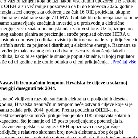
je o važnoj izmjeni koja dolazi nakon višekratnih upozorenja iz sektora.
Iz
OIEH
-a su već ranije upozoravali da bi do kolovoza 2026. godine
mogla isteći energetska odobrenja za čak 16 OIE projekata, ukupne
planirane instalirane snage 711 MW. Gubitak tih odobrenja značio bi n
samo zaustavljanje značajnih investicija u proizvodnju električne
energije, već i znatan financijski udar za investitore. Uz to, izmjenama
istog zakona planira se preciznije i strože propisati obveze HERA u
postupku donošenja odluka o visini jedinične naknade za priključenje t
tarifnih stavki za prijenos i distribuciju električne energije. Razmatra se
uvođenje maksimalnog roka od dva mjeseca za donošenje takvih
odluka, kako bi se spriječile situacije poput aktualne, u kojoj regulator
više od tri godine nije donio odluku o cijeni priključenja…
Pročitaj više
Nastavi li trenutačnim tempom, Hrvatska će ciljeve u solarnoj
energiji dosegnuti tek 2044.
Unatoč vidljivom razvoju sunčanih elektrana u posljednjih desetak
godina, Hrvatska trenutačnim tempom neće ostvariti ciljeve koje si je
sama zadala prije 2044. godine. Prema podacima
OIEH
-a, na
elektroenergetsku mrežu priključeno je oko 1185 megavata solarnih
kapaciteta, što je manje od 15 posto procijenjenog potencijala iz
državne energetske strategije. OIEH upozorava da se godišnje
priključuje relativno skroman broj novih elektrana, zbog čega bi
ostvarenje ciljeva potrajalo gotovo dva desetljeća. Kao ključne preprek