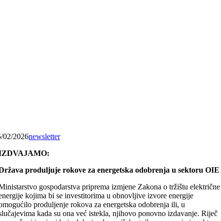
5/02/2026
newsletter
IZDVAJAMO:
Država produljuje rokove za energetska odobrenja u sektoru OIE
Ministarstvo gospodarstva priprema izmjene Zakona o tržištu električne
energije kojima bi se investitorima u obnovljive izvore energije
omogućilo produljenje rokova za energetska odobrenja ili, u
slučajevima kada su ona već istekla, njihovo ponovno izdavanje. Riječ