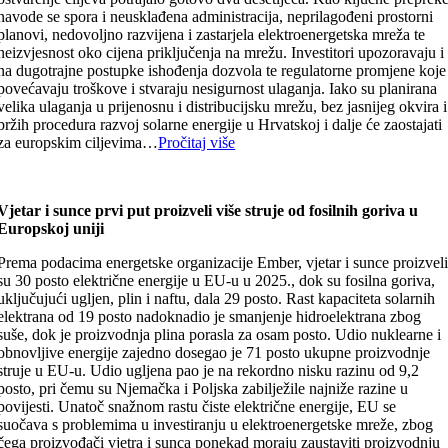
navode se spora i neusklađena administracija, neprilagođeni prostorni
planovi, nedovoljno razvijena i zastarjela elektroenergetska mreža te
neizvjesnost oko cijena priključenja na mrežu. Investitori upozoravaju i
na dugotrajne postupke ishođenja dozvola te regulatorne promjene koje
povećavaju troškove i stvaraju nesigurnost ulaganja. Iako su planirana
velika ulaganja u prijenosnu i distribucijsku mrežu, bez jasnijeg okvira i
bržih procedura razvoj solarne energije u Hrvatskoj i dalje će zaostajati
za europskim ciljevima…
Pročitaj više
Vjetar i sunce prvi put proizveli više struje od fosilnih goriva u
Europskoj uniji
Prema podacima energetske organizacije Ember, vjetar i sunce proizvel
su 30 posto električne energije u EU-u u 2025., dok su fosilna goriva,
uključujući ugljen, plin i naftu, dala 29 posto. Rast kapaciteta solarnih
elektrana od 19 posto nadoknadio je smanjenje hidroelektrana zbog
suše, dok je proizvodnja plina porasla za osam posto. Udio nuklearne i
obnovljive energije zajedno dosegao je 71 posto ukupne proizvodnje
struje u EU-u. Udio ugljena pao je na rekordno nisku razinu od 9,2
posto, pri čemu su Njemačka i Poljska zabilježile najniže razine u
povijesti. Unatoč snažnom rastu čiste električne energije, EU se
suočava s problemima u investiranju u elektroenergetske mreže, zbog
čega proizvođači vjetra i sunca ponekad moraju zaustaviti proizvodnju