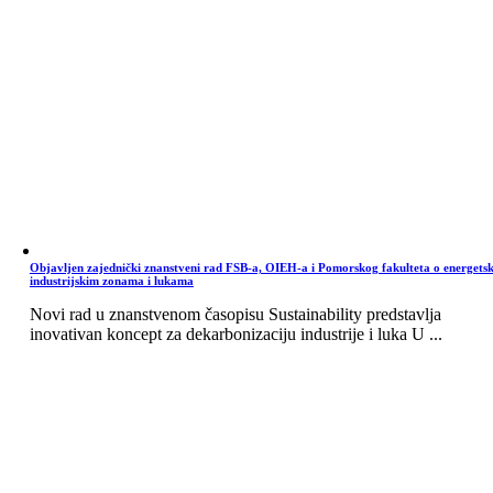
Objavljen zajednički znanstveni rad FSB-a, OIEH-a i Pomorskog fakulteta o energets
industrijskim zonama i lukama
Novi rad u znanstvenom časopisu Sustainability predstavlja
inovativan koncept za dekarbonizaciju industrije i luka U ...