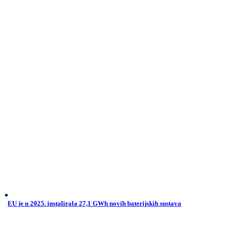
EU je u 2025. instalirala 27,1 GWh novih baterijskih sustava