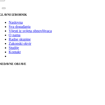
GLAVNI IZBORNIK
Naslovna
Sva događanja
Vijesti iz svijeta obnovljivaca
O nama
Radne skupine
Zakonski okvir
Studije
Kontakt
NEDAVNE OBJAVE