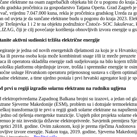
čane elektrane na osam zagrebačkih objekata bit će u pogonu do kraja 20
jedu gradska pročelnica za gospodarstvo Tatjana Operta. Grad Zagreb je 
vač, vrijednu 7.047.000 kuna, rekla je pročelnica gradskog Ureda za gos
an od uvjeta je da sunčane elektrane budu u pogonu do kraja 2023. Elekt
rije Trešnjevka 1 i 2 te na objektu podružnice Čistoće- SOC Jakuševac
IZAG, čiji je cilj povećanje korištenja obnovljivih izvora energije u
tanite aktivni sudionici tržišta električne energije
egiranje je jedna od novih energetskih djelatnosti za koju je u Hrvatsk
čka ili pravna osoba koja može kombinirati snage i/ili iz mreže preuzete e
ca ili operatora skladišta energije radi sudjelovanja na bilo kojem tržišt
ološku platformu objedinjuje izvore, trošila i spremnike energije te osi
oćne usluge Hrvatskom operatoru prijenosnog sustava s ciljem optimalni
ualne elektrane, a time ujedno postala i prvi hrvatski agregator koji je s
 prvi u regiji izgradio solarnu elektranu na rudniku ugljena
d elektroprivredama Zapadnog Balkana brojni su izazovi, a jedan od glav
ktrane Sjeverne Makedonije (ESM), problem su i dotrajale termoelektran
ateškoj transformaciji te prvi u regiji gradi solarne elektrane na napuš
jedno od rješenja energetske tranzicije. Uspjeh pilot projekta solarne 
renuo je niz investicija državne elektroprivrede. Savjetnik premijera 
rgetici 2018. godine. Ovim zakonom, koji je prema riječima Andonova u
vljive izvore energije. Nakon toga, 2019. godine, Sjeverna Makedonija j