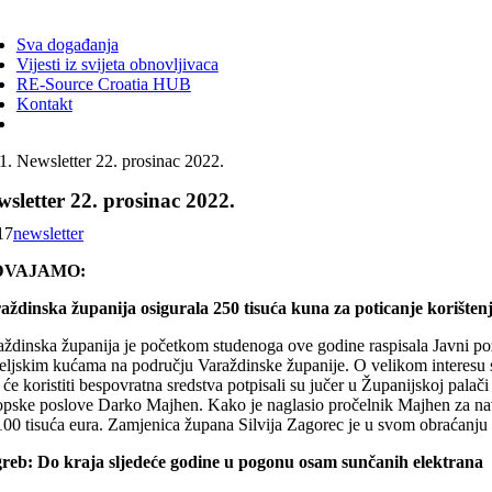
ggle
vigation
Sva događanja
Vijesti iz svijeta obnovljivaca
RE-Source Croatia HUB
Kontakt
Newsletter 22. prosinac 2022.
sletter 22. prosinac 2022.
17
newsletter
DVAJAMO:
aždinska županija osigurala 250 tisuća kuna za poticanje korištenj
aždinska županija je početkom studenoga ove godine raspisala Javni pozi
teljskim kućama na području Varaždinske županije. O velikom interesu sv
i će koristiti bespovratna sredstva potpisali su jučer u Županijskoj pa
opske poslove Darko Majhen. Kako je naglasio pročelnik Majhen za nav
00 tisuća eura. Zamjenica župana Silvija Zagorec je u svom obraćanju na
reb: Do kraja sljedeće godine u pogonu osam sunčanih elektrana