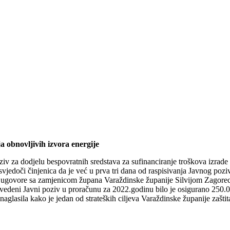
a obnovljivih izvora energije
v za dodjelu bespovratnih sredstava za sufinanciranje troškova izrade 
jedoči činjenica da je već u prva tri dana od raspisivanja Javnog poziv
lači ugovore sa zamjenicom župana Varaždinske županije Silvijom Zagorec
edeni Javni poziv u proračunu za 2022.godinu bilo je osigurano 250.0
glasila kako je jedan od strateških ciljeva Varaždinske županije zaštit