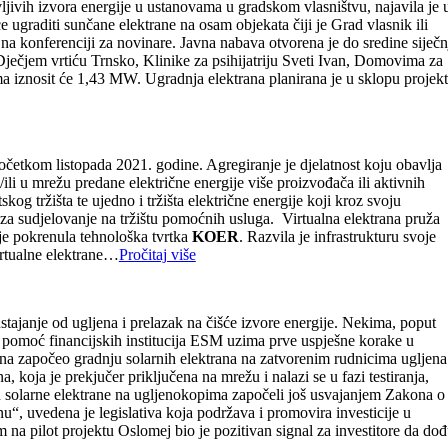
jivih izvora energije u ustanovama u gradskom vlasništvu, najavila je 
ugraditi sunčane elektrane na osam objekata čiji je Grad vlasnik ili
na konferenciji za novinare. Javna nabava otvorena je do sredine siječn
Dječjem vrtiću Trnsko, Klinike za psihijatriju Sveti Ivan, Domovima za
a iznosit će 1,43 MW. Ugradnja elektrana planirana je u sklopu projek
početkom listopada 2021. godine. Agregiranje je djelatnost koju obavlja
i/ili u mrežu predane električne energije više proizvođača ili aktivnih
kog tržišta te ujedno i tržišta električne energije koji kroz svoju
u za sudjelovanje na tržištu pomoćnih usluga. Virtualna elektrana pruža
je pokrenula tehnološka tvrtka
KOER
. Razvila je infrastrukturu svoje
virtualne elektrane…
Pročitaj više
tajanje od ugljena i prelazak na čišće izvore energije. Nekima, poput
z pomoć financijskih institucija ESM uzima prve uspješne korake u
dina započeo gradnju solarnih elektrana na zatvorenim rudnicima ugljena
koja je prekjučer priključena na mrežu i nalazi se u fazi testiranja,
 u solarne elektrane na ugljenokopima započeli još usvajanjem Zakona o
, uvedena je legislativa koja podržava i promovira investicije u
 na pilot projektu Oslomej bio je pozitivan signal za investitore da do