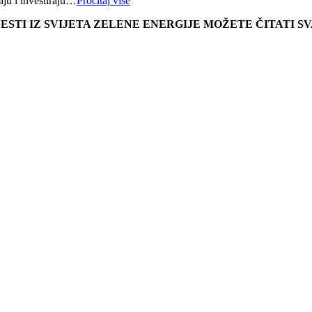
lju i investiraju…
Pročitaj više
JESTI IZ SVIJETA ZELENE ENERGIJE MOŽETE ČITATI 