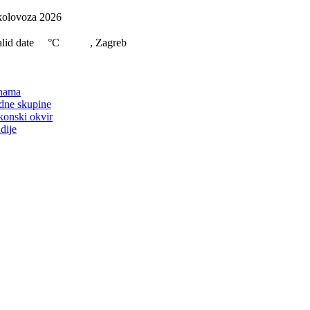
Skip
kolovoza 2026
to
content
lid date
°C
, Zagreb
on
nama
dne skupine
konski okvir
dije