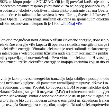
23. u sklopu projekta SOLIZAG, čiji je cilj povećati korištenje obnovl
početkom prosinca raspisao javnu nabavu za najboljeg ponuđača koji će 
podarstvo, ekološku održivost i strategijsko planiranje Tatjana Operta 
rane će se instalirati na krovovima bazena Utrine, Svetice i Jelkovec, 
, kaže Operta. Ukupna snaga sunčanih elektrana na spomenutim objektim
 gradskim ustanovama, ukupno ih je 1700…
Pročitaj više
oj otvorio mogućnost novi Zakon o tržištu električne energije, donesen 
lektrične energije više kupaca ili operatora skladišta energije ili snage 
u električne energije. Virtualna elektrana je novi sudionik elektroenergets
m integracija s veleprodajnim tržištima nudi krajnjim korisnicima prilik
jeg upravljanja i uravnoteženja. Prvu virtualnu elektranu u Hrvatskoj 
pona između tržišta električne energije te krajnjih korisnika koji su dio 
nih je kako provesti energetsku tranziciju koja zahtijeva postupno odus
e i nedostatak ugljena, ali pametnim razmišljanjem uprave, države i u
tenim rudnicima ugljena. Početak koji obećava. ESM je prije nekoliko go
elektrane Oslomej snage 10 megavata (MW) u istoimenom rudniku ugljena, 
Sjeverne Makedonije Viktor Andonov objasnio je da su planovi ulaganja
 to vrijeme bio „prvi moderan zakon o energetici na Zapadnom Balkanu“
e usvojila Strategiju za energetiku, a zajednički rad s elektroprivredom