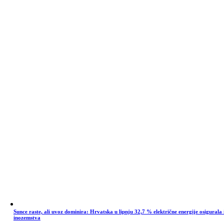
Sunce raste, ali uvoz dominira: Hrvatska u lipnju 32,7 % električne energije osigurala 
inozemstva