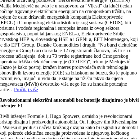
Direktor državnog poduzeća “Berza električne energije” (BELEN)
Matija Medojević najavio je u razgovoru za “Vijesti” da idući tjedan
počinje trgovanje električnom energijom na crnogorskom tržištu, na
kojem će osim državnih energetskih kompanija Elektroprivrede
(EPCG) i Crnogorskog elektrodistribucijskog sustava (CEDIS), biti
prisutna i vodeća regionalna i europska imena iz ovog sektora
gospodarstva, poput talijanskog ENEL-a, Elektroprivrede Srbije,
hrvatskog HEP-a, slovenskog HSE-a i GENi-a, EFT Montenegro, koji
je dio EFT Group, Danske Commodities i drugih. “Na burzi električne
energije u Crnoj Gori do sada je 12 registriranih članova, još tri su u
procesu učlanjenja, dok su 73 tvrtke registrirane kod Crnogorskog
operatora tržišta električne energije (COTEE)”, rekao je Medojević.
Kazao je kako postoji izražen interes proizvođača svih tehnologija
obnovljivih izvora energije (OIE) za izlaskom na burzu, što je potpuno
razumljivo, imajući u vidu da je stanje na tržištu takvo da cijena
megavatsata (MWh) dvostruko viša nego što su iznosile poticajne
tarife…
Pročitaj više
Revolucionarni električni automobil bez baterije dizajnirao je bivši
inženjer F1
Bivši inženjer Formule 1, Hugo Spowers, osmislio je revolucionarni
pristup dizajnu i proizvodnji automobila. On i njegov tim Riversimplea
u Walesu slijedili su načela kružnog dizajna kako bi izgradili automobil
koji pokreće električna energija proizvedena iz njegovog kočionog
sustava, kao i vodikove gorive ćelije koje pružaju impresivno ubrzanje.