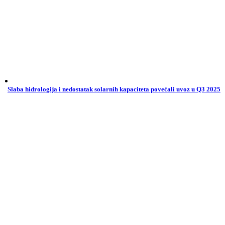
Slaba hidrologija i nedostatak solarnih kapaciteta povećali uvoz u Q3 2025