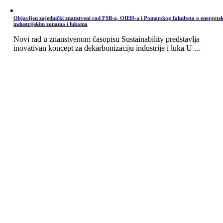
Objavljen zajednički znanstveni rad FSB-a, OIEH-a i Pomorskog fakulteta o energets
industrijskim zonama i lukama
Novi rad u znanstvenom časopisu Sustainability predstavlja
inovativan koncept za dekarbonizaciju industrije i luka U ...