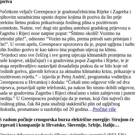
goriva
Početkom veljače Greenpeace je gradonačelnicima Rijeke i Zagreba i
njihovim suradnicima uputio dopise kojima ih poziva da što prije
prekinu štetnu praksu prikazivanja fosilnog plina u pozitivnom
kontekstu. Naime, već dugi niz godina autobusi gradskog prijevoza u
Zagrebu i Rijeci nose natpise poput: “Štitimo okoliš! Vozimo na
prirodni plin!”, odnosno “Vozim na plin, prema prirodi sam pristojan i
fin!”. U svom apelu, Greenpeace upozorava da je, poput ugljena i nafte
plin fosilno gorivo te kao takvo ima poguban utjecaj na klimu.
“Svjedoci smo sve češćeg i sve goreg utjecaja klimatskih promjena na
naše krajeve, uključujući i u gradovima poput Zagreba i Rijeke, te je
stoga neprihvatljivo nastavljati dosadašnju praksu da se bilo koje od
fosilnih goriva, glavnih krivaca za aktualnu klimatsku krizu, prikazuje 
pozitivnom svjetlu.” – izjavila je Petra Andrić, programska voditeljica
Greenpeacea u Hrvatskoj i dodala: “Čekali smo odgovor više od dva
mjeseca, ponavljali upite telefonski, pa nakon što nismo dobili odgovor,
sada se gradovima Zagrebu i Rijeci obraćamo s istim zahtjevom i pute
medija.” U Greenpeaceu podsjećaju da je metan, koji čini najveći dio
fosilnog plina, čak 84 puta snažniji staklenički plin od ugljičnog
dioksida, promatrano u razdoblju od 20 godina…
Pročitaj više
S radom počinje crnogorska burza električne energije: Strujom će
trgovati i kompanije iz Hrvatske, Slovenije, Srbije, Italije…