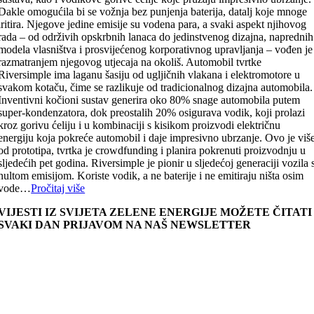
Dakle omogućila bi se vožnja bez punjenja baterija, datalj koje mnoge
iritira. Njegove jedine emisije su vodena para, a svaki aspekt njihovog
rada – od održivih opskrbnih lanaca do jedinstvenog dizajna, naprednih
modela vlasništva i prosvijećenog korporativnog upravljanja – vođen je
razmatranjem njegovog utjecaja na okoliš. Automobil tvrtke
Riversimple ima laganu šasiju od ugljičnih vlakana i elektromotore u
svakom kotaču, čime se razlikuje od tradicionalnog dizajna automobila.
Inventivni kočioni sustav generira oko 80% snage automobila putem
super-kondenzatora, dok preostalih 20% osigurava vodik, koji prolazi
kroz gorivu ćeliju i u kombinaciji s kisikom proizvodi električnu
energiju koja pokreće automobil i daje impresivno ubrzanje. Ovo je viš
od prototipa, tvrtka je crowdfunding i planira pokrenuti proizvodnju u
sljedećih pet godina. Riversimple je pionir u sljedećoj generaciji vozila 
nultom emisijom. Koriste vodik, a ne baterije i ne emitiraju ništa osim
vode…
Pročitaj više
VIJESTI IZ SVIJETA ZELENE ENERGIJE MOŽETE ČITATI
SVAKI DAN PRIJAVOM NA NAŠ NEWSLETTER