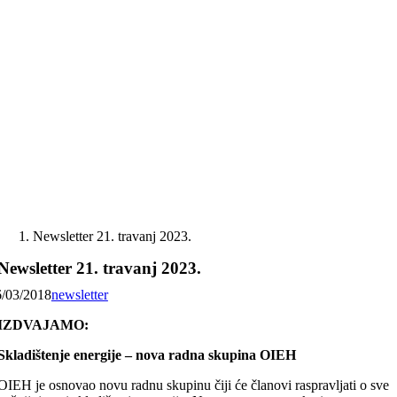
Skip
to
content
Newsletter 21. travanj 2023.
Newsletter 21. travanj 2023.
6/03/2018
newsletter
IZDVAJAMO:
Skladištenje energije – nova radna skupina OIEH
OIEH je osnovao novu radnu skupinu čiji će članovi raspravljati o sve