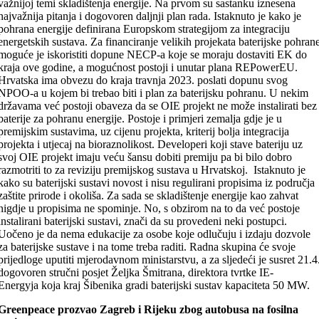
važnijoj temi skladištenja energije. Na prvom su sastanku iznesena
najvažnija pitanja i dogovoren daljnji plan rada. Istaknuto je kako je
pohrana energije definirana Europskom strategijom za integraciju
energetskih sustava. Za financiranje velikih projekata baterijske pohran
moguće je iskoristiti dopune NECP-a koje se moraju dostaviti EK do
kraja ove godine, a mogućnost postoji i unutar plana REPowerEU.
Hrvatska ima obvezu do kraja travnja 2023. poslati dopunu svog
NPOO-a u kojem bi trebao biti i plan za baterijsku pohranu. U nekim
državama već postoji obaveza da se OIE projekt ne može instalirati bez
baterije za pohranu energije. Postoje i primjeri zemalja gdje je u
premijskim sustavima, uz cijenu projekta, kriterij bolja integracija
projekta i utjecaj na bioraznolikost. Developeri koji stave bateriju uz
svoj OIE projekt imaju veću šansu dobiti premiju pa bi bilo dobro
razmotriti to za reviziju premijskog sustava u Hrvatskoj. Istaknuto je
kako su baterijski sustavi novost i nisu regulirani propisima iz područja
zaštite prirode i okoliša. Za sada se skladištenje energije kao zahvat
nigdje u propisima ne spominje. No, s obzirom na to da već postoje
instalirani baterijski sustavi, znači da su provedeni neki postupci.
Uočeno je da nema edukacije za osobe koje odlučuju i izdaju dozvole
za baterijske sustave i na tome treba raditi. Radna skupina će svoje
prijedloge uputiti mjerodavnom ministarstvu, a za sljedeći je susret 21.4
dogovoren stručni posjet Željka Šmitrana, direktora tvrtke IE-
Energyja koja kraj Šibenika gradi baterijski sustav kapaciteta 50 MW.
Greenpeace prozvao Zagreb i Rijeku zbog autobusa na fosilna