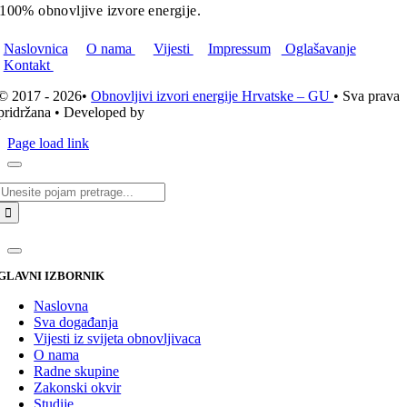
100% obnovljive izvore energije.
Naslovnica
O nama
Vijesti
Impressum
Oglašavanje
Kontakt
© 2017 - 2026•
Obnovljivi izvori energije Hrvatske – GU
• Sva prava
pridržana • Developed by
ICE STUDIO d.o.o.
Page load link
Traži...
GLAVNI IZBORNIK
Naslovna
Sva događanja
Vijesti iz svijeta obnovljivaca
O nama
Radne skupine
Zakonski okvir
Studije