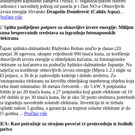
smanjenjem kapitalnih zahtjeva i rizika. U organizacijskom odboru
radionice i suvoditelj jednog od panela je i član NO-a Obnovljivih
izvora energije Hrvatske
Dragutin Domitrović (Calida Aqua)
…
Pročitaj više
U Splitu podijeljene potpore za obnovljive izvore energije: Milijun
kuna bespovratnih sredstava za izgradnju fotonaponskih
elektrana
Župan splitsko-dalmatinski Blaženko Boban uručio je danas (20.
srpnja) 36 ugovora, ukupne vrijednosti 990 tisuća kuna, za korištenje
obnovljivih izvora energije u obiteljskim kućama, za fotonaponske
elektrane za kućanstva na području Splitsko-dalmatinske županije. Na
natječaj za korištenje obnovljivih izvora energije (Mjera 1.2.) stigle su
43 prijave, a 36 ih je zadovoljilo kriterije i dobilo sredstva. Za
fotonaponsku elektranu na krovištu obiteljskog stambenog objekta koja
treba imati minimalno 36 metara četvornih – do 5 kW, 9 potpisnika
dobilo je po 20 tisuća kuna, a 27 potpisnika koji grade elektrane od 10
kW dobilo je po 30 tisuća kuna, što je oko 50 posto sredstava potrebnih
za izgradnju navedenih solarnih elektrana. Investicija bi se trebala
isplatiti nakon 5 godina, a garancija za trajnost solarne elektrane je do
25 godina…
Pročitaj više
IEA: Rast potražnje za strujom povećat će proizvodnju iz fosilnih
goriva