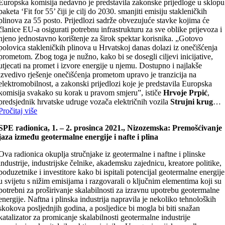
Europska komisija nedavno je predstavila zakonske prijedloge u sklopu
paketa ‘Fit for 55’ čiji je cilj do 2030. smanjiti emisiju stakleničkih
plinova za 55 posto. Prijedlozi sadrže obvezujuće stavke kojima će
članice EU-a osigurati potrebnu infrastrukturu za sve oblike prijevoza i
njeno jednostavno korištenje za širok spektar korisnika. „Gotovo
polovica stakleničkih plinova u Hrvatskoj danas dolazi iz onečišćenja
prometom. Zbog toga je nužno, kako bi se dosegli ciljevi inicijative,
utjecati na promet i izvore energije u njemu. Dostupno i najlakše
izvedivo rješenje onečišćenja prometom upravo je tranzicija na
elektromobilnost, a zakonski prijedlozi koje je predstavila Europska
komisija svakako su korak u pravom smjeru”, ističe
Hrvoje Prpić
,
predsjednik hrvatske udruge vozača električnih vozila
Strujni krug
…
Pročitaj više
SPE radionica, 1. – 2. prosinca 2021., Nizozemska: Premošćivanje
jaza između geotermalne energije i nafte i plina
Ova radionica okuplja stručnjake iz geotermalne i naftne i plinske
industrije, industrijske čelnike, akademsku zajednicu, kreatore politike,
poduzetnike i investitore kako bi ispitali potencijal geotermalne energije
u svijetu s nižim emisijama i razgovarali o ključnim elementima koji su
potrebni za proširivanje skalabilnosti za izravnu upotrebu geotermalne
energije. Naftna i plinska industrija napravila je nekoliko tehnoloških
skokova posljednjih godina, a posljedice bi mogla bi biti snažan
katalizator za promicanje skalabilnosti geotermalne industrije