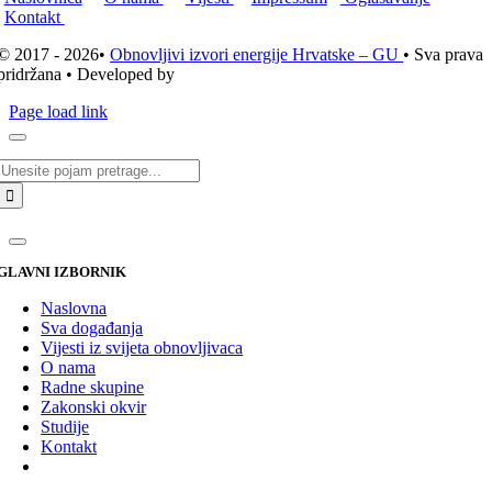
Kontakt
© 2017 - 2026•
Obnovljivi izvori energije Hrvatske – GU
• Sva prava
pridržana • Developed by
ICE STUDIO d.o.o.
Page load link
Traži...
GLAVNI IZBORNIK
Naslovna
Sva događanja
Vijesti iz svijeta obnovljivaca
O nama
Radne skupine
Zakonski okvir
Studije
Kontakt