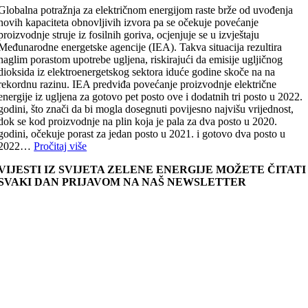
Globalna potražnja za električnom energijom raste brže od uvođenja
novih kapaciteta obnovljivih izvora pa se očekuje povećanje
proizvodnje struje iz fosilnih goriva, ocjenjuje se u izvještaju
Međunarodne energetske agencije (IEA). Takva situacija rezultira
naglim porastom upotrebe ugljena, riskirajući da emisije ugljičnog
dioksida iz elektroenergetskog sektora iduće godine skoče na na
rekordnu razinu. IEA predviđa povećanje proizvodnje električne
energije iz ugljena za gotovo pet posto ove i dodatnih tri posto u 2022.
godini, što znači da bi mogla dosegnuti povijesno najvišu vrijednost,
dok se kod proizvodnje na plin koja je pala za dva posto u 2020.
godini, očekuje porast za jedan posto u 2021. i gotovo dva posto u
2022…
Pročitaj više
VIJESTI IZ SVIJETA ZELENE ENERGIJE MOŽETE ČITATI
SVAKI DAN PRIJAVOM NA NAŠ NEWSLETTER