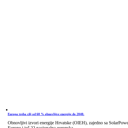
Europa treba cilj od 60 % obnovljive energije do 2040.
Obnovljivi izvori energije Hrvatske (OIEH), zajedno sa SolarPow
Europe i još 22 nacionalna europska ...