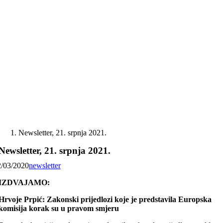
Skip
to
content
Newsletter, 21. srpnja 2021.
Newsletter, 21. srpnja 2021.
2/03/2020
newsletter
IZDVAJAMO:
Hrvoje Prpić: Zakonski prijedlozi koje je predstavila Europska
komisija korak su u pravom smjeru