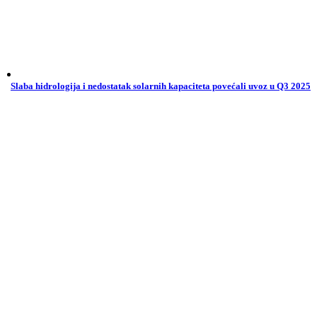
Slaba hidrologija i nedostatak solarnih kapaciteta povećali uvoz u Q3 2025