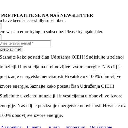
PRETPLATITE SE NA NAŠ NEWSLETTER
u have been successfully subscribed.
re was an error trying to subscribe. Please try again later.
pretplati me!
Saznajte kako postati član Udruženja OIEH! Sudjelujte u zelenoj
tranziciji i investicijama u obnovljive izvore energije. Naš cilj je
postizanje energetske neovisnosti Hrvatske uz 100% obnovljive
izvore energije.
Saznajte kako postati član Udruženja OIEH!
Sudjelujte u zelenoj tranziciji i investicijama u obnovljive izvore
energije. Naš cilj je postizanje energetske neovisnosti Hrvatske uz
100% obnovljive izvore energije.
Naslovnica
O nama
Vijesti
Impressum
Oglašavanje