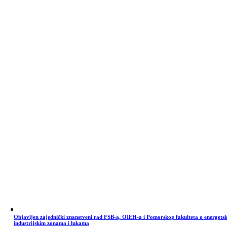
Objavljen zajednički znanstveni rad FSB-a, OIEH-a i Pomorskog fakulteta o energets
industrijskim zonama i lukama