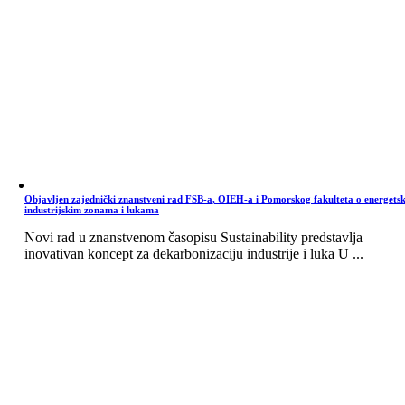
Objavljen zajednički znanstveni rad FSB-a, OIEH-a i Pomorskog fakulteta o energets
industrijskim zonama i lukama
Novi rad u znanstvenom časopisu Sustainability predstavlja
inovativan koncept za dekarbonizaciju industrije i luka U ...