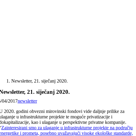
Skip
to
content
Newsletter, 21. siječanj 2020.
Newsletter, 21. siječanj 2020.
5/04/2017
newsletter
U 2020. godini obvezni mirovinski fondovi vide daljnje prilike za
ulaganje u infrastrukturne projekte te moguće privatizacije i
dokapitalizacije, kao i ulaganje u perspektivne privatne kompanije.
“
Zainteresirani smo za ulaganje u infrastrukturne projekte na području
energetike i prometa, posebno uvažavajući visoke ekološke standarde,