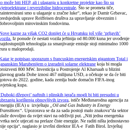
to može biti HEP, ali i ulaganja u konkretne projekte kao što su
vjetroelektrane i reverzibilne hidrocentrale
. Što se prometa tiče,
zainteresirani smo u ulaganje u zračne luke“, rekao je Damir Grbavac,
predsjednik uprave Reiffeisen društva za upravljanje obveznim i
dobrovoljnim mirovinskim fondovima.
Nove kazne za višak CO2 donijet će u Hrvatsku još više ‘prljavih’
vozila.
Iz ponude će nestati vozila jeftinija od 80.000 kuna jer uvođenje
najdostupnijih tehnologija za smanjivanje emisije stoji minimalno 1000
eura u maloprodaji.
Katar je potpisao sporazum s francuskim energetskim gigantom Total i
japanskim Marubenijem o izgradnji solarne elektrane
koja bi mogla
proizvesti 800 MW. Investicija u Postrojenje Al Kharsaah u blizini
glavnog grada Dohe iznosi 467 milijuna USD, a očekuje se da će biti
gotova do 2022. godine, kada zemlja bude domaćin FIFA-inog
svjetskog kupa.
‘Duboki džepovi’ naftnih i plinskih igrača mogli bi biti presudni u
ubrzanju korištenja obnovljivih izvora
, ističe Međunarodna agencija za
energiju (IEA) u izvještaju
„Oil and Gas Industry in Energy
Transitions“.
Upozorava se da za sada postoji malo znakova“da sektor
ulaže dovoljno da svijet stavi na održiviji put. „Niti jedna energetska
tvrtka neće utjecati na prelaze čiste energije. Ne raditi ništa jednostavno
nije opcija“, naglasio je izvršni direktor IEA-e Fatih Birol. Izvještaj