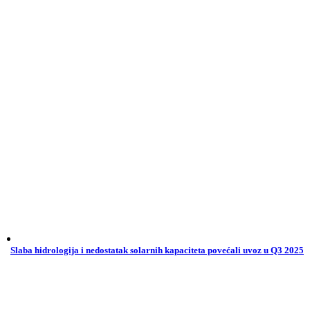
Slaba hidrologija i nedostatak solarnih kapaciteta povećali uvoz u Q3 2025