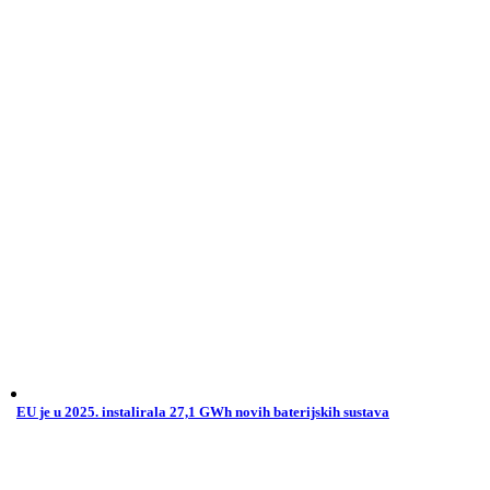
EU je u 2025. instalirala 27,1 GWh novih baterijskih sustava