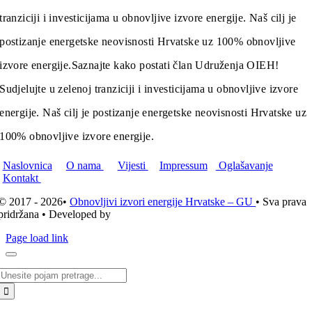
tranziciji i investicijama u obnovljive izvore energije. Naš cilj je
postizanje energetske neovisnosti Hrvatske uz 100% obnovljive
izvore energije.
Saznajte kako postati član Udruženja OIEH!
Sudjelujte u zelenoj tranziciji i investicijama u obnovljive izvore
energije. Naš cilj je postizanje energetske neovisnosti Hrvatske uz
100% obnovljive izvore energije.
Naslovnica
O nama
Vijesti
Impressum
Oglašavanje
Kontakt
© 2017 - 2026•
Obnovljivi izvori energije Hrvatske – GU
• Sva prava
pridržana • Developed by
ICE STUDIO d.o.o.
Page load link
Traži...