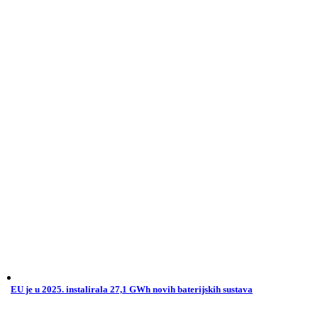
EU je u 2025. instalirala 27,1 GWh novih baterijskih sustava