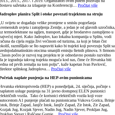
2013., 2015., 2017. i 2019. Organizatori ovim putem pozivaju na
dostavu sažetaka za izlaganje na Konferenciji…
Pročitaj više
Jadroplov planira Split i otoke povezati trajektom na struju
„U svijetu se događaju velike promjene u smislu pogoršanja
vremenskih uvjeta i zatopljenja Zemlje, a jedan je od glavnih uzročnika
uz termoelektrane na ugljen, transport, gdje je brodarstvo zastupljeno u
najvećoj mjeri. Kako Jadroplov, kao lokalna kompanija u Splitu, vodi
računa da cijela regija živi većinom od turizma, za koji je bitan čist
okoliš, razmišljalo se što napraviti kako bi trajekti koji povezuju Split sa
srednjodalmatinskim otocima smanjili emisiju štetnih plinova. S firmom
Classis počeo je razvoj tog projekta te je odnedavno postalo razvidno
da je izgradnja takvog trajekta moguća kod nas, čime će Hrvatska biti
jedna od prvih zemalja na tom polju“, kaže kapetan Ivan Pavlović,
direktor splitskog Jadroplova…
Pročitaj više
Početak naplate punjenja na HEP-ovim punionicama
Hrvatska elektroprivreda (HEP) u ponedjeljak, 24. siječnja, počinje s
naplatom usluge punjenja na 31 javno dostupnoj ELEN punionici
električnih vozila. Tako će korisnici električnih vozila koji voze
autocestom A1 punjenje plaćati na punionicama Vukova Gorica, Brinje
Istok, Brinje Zapad, Janjče Istok, Janjče Zapad, Zir Istok, Zir Zapad,
Kozjak Jug, Kozjak Sjever, Nadin Jug, Nadin Sjever, Prokljan Jug,
Prokljan Sjever i Rašćane Gornje…
Pročitaj više