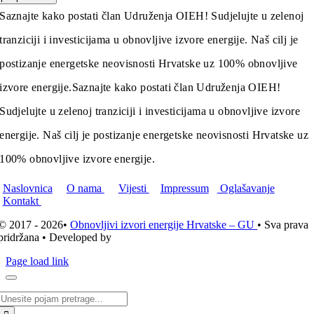
Saznajte kako postati član Udruženja OIEH! Sudjelujte u zelenoj
tranziciji i investicijama u obnovljive izvore energije. Naš cilj je
postizanje energetske neovisnosti Hrvatske uz 100% obnovljive
izvore energije.
Saznajte kako postati član Udruženja OIEH!
Sudjelujte u zelenoj tranziciji i investicijama u obnovljive izvore
energije. Naš cilj je postizanje energetske neovisnosti Hrvatske uz
100% obnovljive izvore energije.
Naslovnica
O nama
Vijesti
Impressum
Oglašavanje
Kontakt
© 2017 - 2026•
Obnovljivi izvori energije Hrvatske – GU
• Sva prava
pridržana • Developed by
ICE STUDIO d.o.o.
Page load link
Traži...