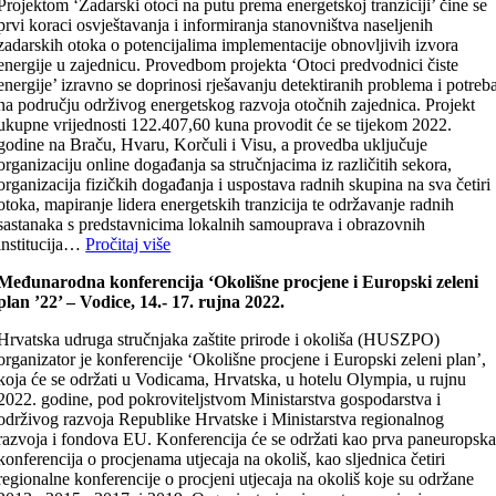
Projektom ‘Zadarski otoci na putu prema energetskoj tranziciji’ čine se
prvi koraci osvještavanja i informiranja stanovništva naseljenih
zadarskih otoka o potencijalima implementacije obnovljivih izvora
energije u zajednicu. Provedbom projekta ‘Otoci predvodnici čiste
energije’ izravno se doprinosi rješavanju detektiranih problema i potreb
na području održivog energetskog razvoja otočnih zajednica. Projekt
ukupne vrijednosti 122.407,60 kuna provodit će se tijekom 2022.
godine na Braču, Hvaru, Korčuli i Visu, a provedba uključuje
organizaciju online događanja sa stručnjacima iz različitih sekora,
organizacija fizičkih događanja i uspostava radnih skupina na sva četiri
otoka, mapiranje lidera energetskih tranzicija te održavanje radnih
sastanaka s predstavnicima lokalnih samouprava i obrazovnih
institucija…
Pročitaj više
Međunarodna konferencija ‘Okolišne procjene i Europski zeleni
plan ’22’ – Vodice, 14.- 17. rujna 2022.
Hrvatska udruga stručnjaka zaštite prirode i okoliša (HUSZPO)
organizator je konferencije ‘Okolišne procjene i Europski zeleni plan’,
koja će se održati u Vodicama, Hrvatska, u hotelu Olympia, u rujnu
2022. godine, pod pokroviteljstvom Ministarstva gospodarstva i
održivog razvoja Republike Hrvatske i Ministarstva regionalnog
razvoja i fondova EU. Konferencija će se održati kao prva paneuropsk
konferencija o procjenama utjecaja na okoliš, kao sljednica četiri
regionalne konferencije o procjeni utjecaja na okoliš koje su održane