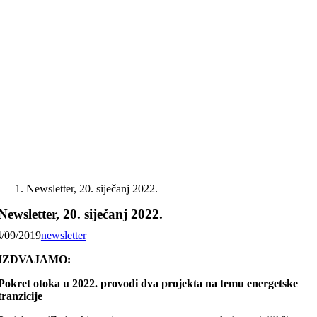
Skip
to
content
Newsletter, 20. siječanj 2022.
Newsletter, 20. siječanj 2022.
4/09/2019
newsletter
IZDVAJAMO:
Pokret otoka u 2022. provodi dva projekta na temu energetske
tranzicije