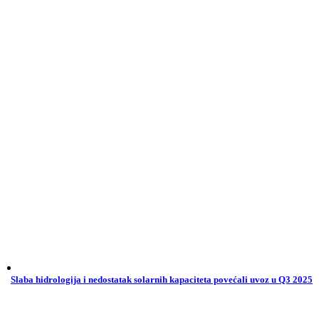
Slaba hidrologija i nedostatak solarnih kapaciteta povećali uvoz u Q3 2025