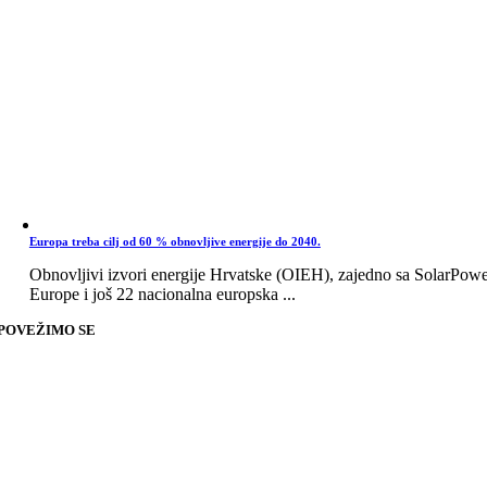
Europa treba cilj od 60 % obnovljive energije do 2040.
Obnovljivi izvori energije Hrvatske (OIEH), zajedno sa SolarPow
Europe i još 22 nacionalna europska ...
POVEŽIMO SE
Go
to
Top