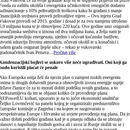
Grad Vukovar će za svoje građane koji su se uspješno prijavili na poziv
Fonda za zaštitu okoliša i energetsku učinkovitost omogućiti dodatno
sufinanciranje s 10% prihvatljivih troškova kako bi građani s manje
financijskih sredstava proveli prihvatljive mjere.
–
Ovu mjeru Grad
Vukovar provodi od 2015. godine i dosad je za ovu namjenu utrošeno
5,9 milijuna kuna te je obnovljeno 220 kuća. Ove godine smo osigurali
proračunska sredstva u iznosu od dva milijuna kuna, a želja nam je
smanjiti potrošnju energenata, ujedno i očuvati kućanske budžete,
stvoriti zdraviju životnu atmosferu, očuvati okoliš te u konačnici i
našem gradu osigurati ljepše ulice – rekao je vukovarski
gradonačelnik
Ivan Penava…
Pročitaj više
Kondenzacijski bojleri se uskoro više neće ugrađivati. Oni koji ga
budu koristili plaćat će penale
Ako Europska unija želi da njezin plan o zamjeni ruskih energenta
onima iz drugih dobavnih pravaca obnovljivih izvora energije uspije
države članice će za to morati dobiti podršku svojih građana, a to
podrazumijeva da im se objasni koliko će provođenje plana
REPowerEU koštati, upozorio je na to jučer ekonomski analitičar
Željko Lovrinčević na panelu kojeg je organiziralo predstavništvo
Europske komisije u Zagrebu i na kojem se razgovaralo o
perspektivama Europe i Hrvatske uz uvjete provođenja tog plana. Da je
važno dobiti podršku građana kad je u pitanju odluka da se ubrzaju
planovi o napuštanje fosilnih goriva ali i uvoz iz Rusije složili su se i
ostali panelisti. Koliko uopće građani znaju o tome što te novosti