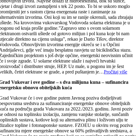
obnovljivih izvora. Najviše dolazi iz hidroelektrana, dok su sunce,
vjetar i drugi izvori zastupljeni s tek 22 posto. To bi se uskoro moglo
promijeniti jer s rastom cijena energenata raste i zanimanje za
alternativnim izvorima. Oni koji su im se ranije okrenuli, sada zbrajaju
uštede. Na krovovima vukovarskog Vodovoda solarna elektrana je u
pogonu od kraja prošle godine.”Zapravo smo s ovom solarnom
elektranom ostvarili uštede od gotovo milijun i pol kuna koje bi nam
utjecale direktno na cijenu usluga”, rekao je Dario Tišov, direktor
Vodovoda. Obnovljivim izvorima energije okreću se i u Općini
Andrijaševci, gdje već imaju besplatnu rasvjetu uz biciklističku stazu.
Zajedničkim projektom s još dvije općine, energetski neovisnim učinit
će i svoje zgrade. U solarne elektrane ulaže i najveći hrvatski
proizvođač i distributer struje, HEP. Uz male, u pogonu im je šest
velikih, četiri elektrane se grade, a pred puštanjem je…
Pročitaj više
Grad Vukovar i ove godine – s dva milijuna kuna – sufinancira
energetsku obnovu obiteljskih kuća
Grad Vukovar će i ove godine putem Javnog poziva dodjeljivati
bespovratna sredstva za sufinanciranje energetske obnove obiteljskih
kuća na području grada Vukovara za 2022./2023. godinu. Javni poziv
se odnosi na toplinsku izolaciju, zamjenu vanjske stolarije, sunčanih
toplinskih sustava, kotlove koji su alternativa plinu i loživom ulju te
dizalice topline i fotonaponske sustave. FZOEU u okviru svog poziva
sufinancira mjere energetske obnove sa 60% prihvatljivih sredstava, a