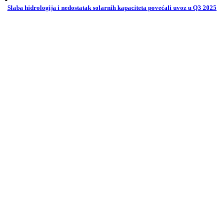
Slaba hidrologija i nedostatak solarnih kapaciteta povećali uvoz u Q3 2025