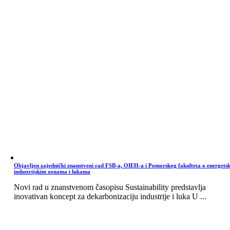
Objavljen zajednički znanstveni rad FSB-a, OIEH-a i Pomorskog fakulteta o energets
industrijskim zonama i lukama
Novi rad u znanstvenom časopisu Sustainability predstavlja
inovativan koncept za dekarbonizaciju industrije i luka U ...