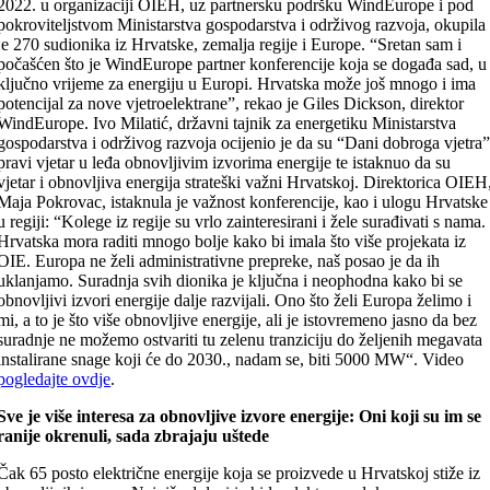
2022. u organizaciji OIEH, uz partnersku podršku WindEurope i pod
pokroviteljstvom Ministarstva gospodarstva i održivog razvoja, okupila
je 270 sudionika iz Hrvatske, zemalja regije i Europe. “Sretan sam i
počašćen što je WindEurope partner konferencije koja se događa sad, u
ključno vrijeme za energiju u Europi. Hrvatska može još mnogo i ima
potencijal za nove vjetroelektrane”, rekao je Giles Dickson, direktor
WindEurope. Ivo Milatić, državni tajnik za energetiku Ministarstva
gospodarstva i održivog razvoja ocijenio je da su “Dani dobroga vjetra
pravi vjetar u leđa obnovljivim izvorima energije te istaknuo da su
vjetar i obnovljiva energija strateški važni Hrvatskoj. Direktorica OIEH
Maja Pokrovac, istaknula je važnost konferencije, kao i ulogu Hrvatske
u regiji: “Kolege iz regije su vrlo zainteresirani i žele surađivati s nama.
Hrvatska mora raditi mnogo bolje kako bi imala što više projekata iz
OIE. Europa ne želi administrativne prepreke, naš posao je da ih
uklanjamo. Suradnja svih dionika je ključna i neophodna kako bi se
obnovljivi izvori energije dalje razvijali. Ono što želi Europa želimo i
mi, a to je što više obnovljive energije, ali je istovremeno jasno da bez
suradnje ne možemo ostvariti tu zelenu tranziciju do željenih megavata
instalirane snage koji će do 2030., nadam se, biti 5000 MW“. Video
pogledajte ovdje
.
Sve je više interesa za obnovljive izvore energije: Oni koji su im se
ranije okrenuli, sada zbrajaju uštede
Čak 65 posto električne energije koja se proizvede u Hrvatskoj stiže iz