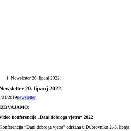
Skip
to
content
Newsletter 20. lipanj 2022.
Newsletter 20. lipanj 2022.
4/01/2019
newsletter
IZDVAJAMO:
Video konferencije „Dani dobroga vjetra“ 2022
Konferencija “Dani dobroga vjetra” održana u Dubrovniku 2.-3. lipnja