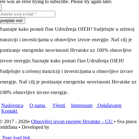
re was an error trying to subscribe. Please try again later.
pretplati me!
Saznajte kako postati član Udruženja OIEH! Sudjelujte u zelenoj
tranziciji i investicijama u obnovljive izvore energije. Naš cilj je
postizanje energetske neovisnosti Hrvatske uz 100% obnovljive
izvore energije.
Saznajte kako postati član Udruženja OIEH!
Sudjelujte u zelenoj tranziciji i investicijama u obnovljive izvore
energije. Naš cilj je postizanje energetske neovisnosti Hrvatske uz
100% obnovljive izvore energije.
Naslovnica
O nama
Vijesti
Impressum
Oglašavanje
Kontakt
© 2017 - 2026•
Obnovljivi izvori energije Hrvatske – GU
• Sva prava
pridržana • Developed by
ICE STUDIO d.o.o.
Page load link