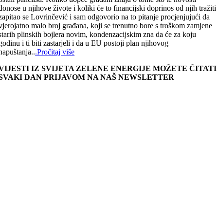
donose u njihove živote i koliki će to financijski doprinos od njih tražiti
zapitao se Lovrinčević i sam odgovorio na to pitanje procjenjujući da
vjerojatno malo broj građana, koji se trenutno bore s troškom zamjene
starih plinskih bojlera novim, kondenzacijskim zna da će za koju
godinu i ti biti zastarjeli i da u EU postoji plan njihovog
napuštanja..
.Pročitaj više
VIJESTI IZ SVIJETA ZELENE ENERGIJE MOŽETE ČITATI
SVAKI DAN PRIJAVOM NA NAŠ NEWSLETTER