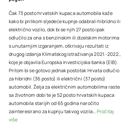
Čak 73 posto hrvatskih kupaca automobila kaže
kako bi prilikom sljedeće kupnje odabrali hibridno ili
električno vozilo, dok bi se njih 27 posto ipak
odlučilo za ona s benzinskim ili dizelskim motorima
s unutarnjim izgaranjem, otkrivaju rezultati iz
drugog izdanja Klimatskog istraživanja 2021.-2022.,
koje je objavila Europska investicijska banka (EIB).
Pritom bi se gotovo jednak postotak Hrvata odlučio
za hibridni (36 posto) ili električni (37 posto)
automobil. Želja za električnim automobilima raste
sa životnom dobi te je 52 posto hrvatskih kupaca
automobila starijih od 65 godina naročito
zainteresirano za kupnju takvog vozila…
Pročitaj
više