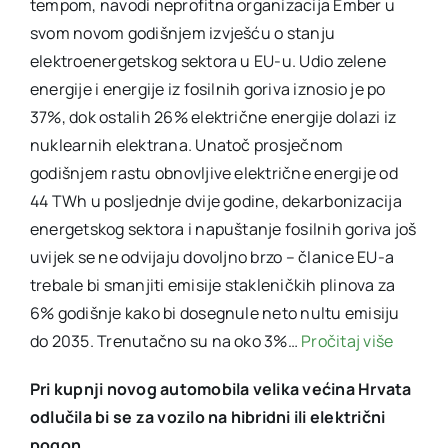
tempom, navodi neprofitna organizacija Ember u
svom novom godišnjem izvješću o stanju
elektroenergetskog sektora u EU-u. Udio zelene
energije i energije iz fosilnih goriva iznosio je po
37%, dok ostalih 26% električne energije dolazi iz
nuklearnih elektrana. Unatoč prosječnom
godišnjem rastu obnovljive električne energije od
44 TWh u posljednje dvije godine, dekarbonizacija
energetskog sektora i napuštanje fosilnih goriva još
uvijek se ne odvijaju dovoljno brzo – članice EU-a
trebale bi smanjiti emisije stakleničkih plinova za
6% godišnje kako bi dosegnule neto nultu emisiju
do 2035. Trenutačno su na oko 3%…
Pročitaj više
Pri kupnji novog automobila velika većina Hrvata
odlučila bi se za vozilo na hibridni ili električni
pogon