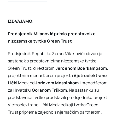
IZDVAJAMO:
Predsjednik Milanović primio predstavnike
nizozemske tvrtke Green Trust
Predsjednik Republike Zoran Milanović održao je
sastanak s predstavnicima nizozemske tvrtke
Green Trust, direktorom
Jeroenom Boerkampsom
,
projektnim menadžerom projekta
Vjetroelektrane
Lički
Medvjed
Jorickom Messinkom
i menadžerom
za Hrvatsku
Goranom Trškom
. Na sastanku su
predstavnici tvrtke predstavili predsjedniku projekt
Vjetroelektrane Lički Medvjed koji tvrtka Green
Trust priprema zajedno s njemačkim partnerom,