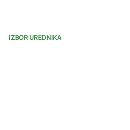
43 %
1015 mb
2 mph
IZBOR UREDNIKA