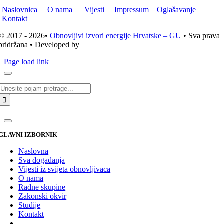
Naslovnica
O nama
Vijesti
Impressum
Oglašavanje
Kontakt
© 2017 - 2026•
Obnovljivi izvori energije Hrvatske – GU
• Sva prava
pridržana • Developed by
ICE STUDIO d.o.o.
Page load link
Traži...
GLAVNI IZBORNIK
Naslovna
Sva događanja
Vijesti iz svijeta obnovljivaca
O nama
Radne skupine
Zakonski okvir
Studije
Kontakt