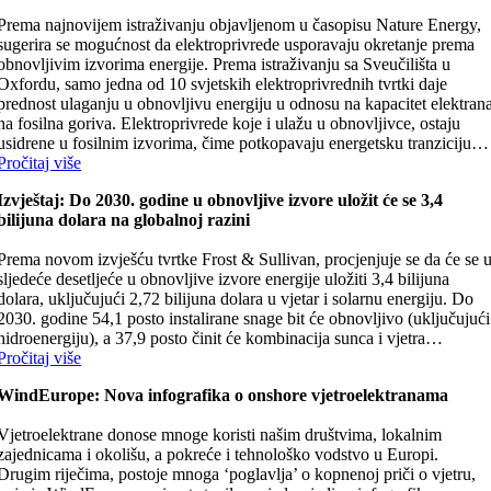
Prema najnovijem istraživanju objavljenom u časopisu Nature Energy,
sugerira se mogućnost da elektroprivrede usporavaju okretanje prema
obnovljivim izvorima energije. Prema istraživanju sa Sveučilišta u
Oxfordu, samo jedna od 10 svjetskih elektroprivrednih tvrtki daje
prednost ulaganju u obnovljivu energiju u odnosu na kapacitet elektran
na fosilna goriva. Elektroprivrede koje i ulažu u obnovljivce, ostaju
usidrene u fosilnim izvorima, čime potkopavaju energetsku tranziciju…
Pročitaj više
Izvještaj: Do 2030. godine u obnovljive izvore uložit će se 3,4
bilijuna dolara na globalnoj razini
Prema novom izvješću tvrtke Frost & Sullivan, procjenjuje se da će se 
sljedeće desetljeće u obnovljive izvore energije uložiti 3,4 bilijuna
dolara, uključujući 2,72 bilijuna dolara u vjetar i solarnu energiju. Do
2030. godine 54,1 posto instalirane snage bit će obnovljivo (uključujući
hidroenergiju), a 37,9 posto činit će kombinacija sunca i vjetra…
Pročitaj više
WindEurope: Nova infografika o onshore vjetroelektranama
Vjetroelektrane donose mnoge koristi našim društvima, lokalnim
zajednicama i okolišu, a pokreće i tehnološko vodstvo u Europi.
Drugim riječima, postoje mnoga ‘poglavlja’ o kopnenoj priči o vjetru,