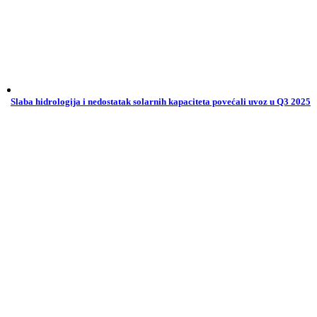
Slaba hidrologija i nedostatak solarnih kapaciteta povećali uvoz u Q3 2025