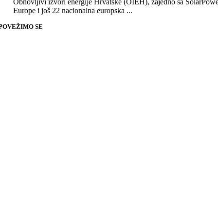
Obnovljivi izvori energije Hrvatske (OIEH), zajedno sa SolarPow
Europe i još 22 nacionalna europska ...
POVEŽIMO SE
Go
to
Top