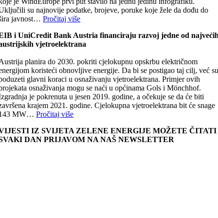
koje je WindEurope prvi put stavilo na jednu jedinu infografiku.
Uključili su najnovije podatke, brojeve, poruke koje žele da dođu do
šira javnost…
Pročitaj više
EIB i UniCredit Bank Austria financiraju razvoj jedne od najveći
austrijskih vjetroelektrana
Austrija planira do 2030. pokriti cjelokupnu opskrbu električnom
energijom koristeći obnovljive energije. Da bi se postigao taj cilj, već s
poduzeti glavni koraci u osnaživanju vjetroelektrana. Primjer ovih
projekata osnaživanja mogu se naći u općinama Gols i Mönchhof.
Izgradnja je pokrenuta u jesen 2019. godine, a očekuje se da će biti
završena krajem 2021. godine. Cjelokupna vjetroelektrana bit će snage
143 MW…
Pročitaj više
VIJESTI IZ SVIJETA ZELENE ENERGIJE MOŽETE ČITATI
SVAKI DAN PRIJAVOM NA NAŠ NEWSLETTER