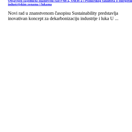
Objavljen zajednički znanstveni rad FSB-a, OIEH-a i Pomorskog fakulteta o energets
industrijskim zonama i lukama
Novi rad u znanstvenom časopisu Sustainability predstavlja
inovativan koncept za dekarbonizaciju industrije i luka U ...