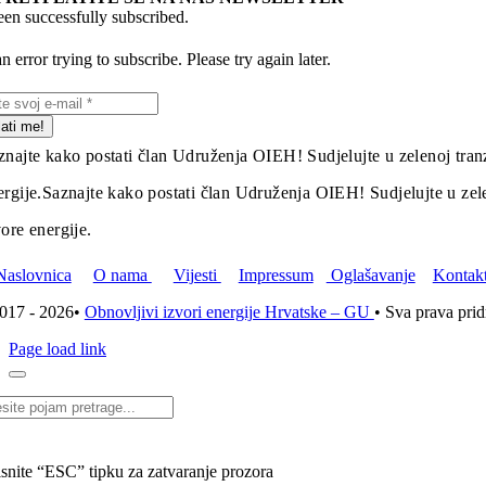
en successfully subscribed.
 error trying to subscribe. Please try again later.
lati me!
znajte kako postati član Udruženja OIEH! Sudjelujte u zelenoj tranz
ergije.
Saznajte kako postati član Udruženja OIEH! Sudjelujte u zelen
vore energije.
Naslovnica
O nama
Vijesti
Impressum
Oglašavanje
Kontak
017 - 2026•
Obnovljivi izvori energije Hrvatske – GU
• Sva prava pri
Page load link
i...
isnite “ESC” tipku za zatvaranje prozora