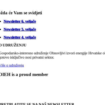
žda će Vam se svidjeti
Newsletter 6. veljače
Newsletter 5. veljače
Newsletter 4. veljače
O UDRUŽENJU
Gospodarsko-interesno udruženje Obnovljivi izvori energije Hrvatske oku
gotovo isključivo nosi privatni sektor.
Više o udruženju
OIEH is a proud member
PRETPLATITE SE NA NAŠ NEWSLETTER