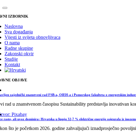
VNI IZBORNIK
Naslovna
Sva događanja
Vijesti iz svijeta obnovljivaca
O nama
Radne skupine
Zakonski okvir
Studije
Kontakt
AVNE OBJAVE
avljen zajednički znanstveni rad FSB-a, OIEH-a i Pomorskog fakulteta o energetskim indus
i rad u znanstvenom časopisu Sustainability predstavlja inovativan konc
ce raste, ali uvoz dominira: Hrvatska u lipnju 32,7 % električne energije osigurala iz inozem
kon što je početkom 2026. godine zahvaljujući iznadprosječno povoljni