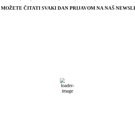
E MOŽETE ČITATI SVAKI DAN PRIJAVOM NA NAŠ NEWS
Zagreb, HR
03:28,
07/08/2026
26
°C
Raštrkani Oblaci
Udar vjetra:
4 mph
Oblaci:
32%
Vidljivost:
10 km
Izlazak sunca:
05:45
Zalazak sunca:
20:17