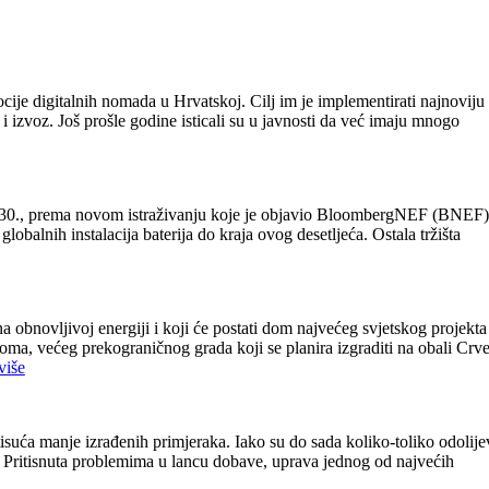
ocije digitalnih nomada u Hrvatskoj. Cilj im je implementirati najnoviju
 izvoz. Još prošle godine isticali su u javnosti da već imaju mnogo
 2030., prema novom istraživanju koje je objavio BloombergNEF (BNEF)
lobalnih instalacija baterija do kraja ovog desetljeća. Ostala tržišta
 obnovljivoj energiji i koji će postati dom najvećeg svjetskog projekta
ma, većeg prekograničnog grada koji se planira izgraditi na obali Crv
više
isuća manje izrađenih primjeraka. Iako su do sada koliko-toliko odolije
. Pritisnuta problemima u lancu dobave, uprava jednog od najvećih