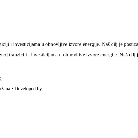
iciji i investicijama u obnovljive izvore energije. Naš cilj je post
oj tranziciji i investicijama u obnovljive izvore energije. Naš cil
t
držana • Developed by
ICE STUDIO d.o.o.