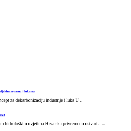
trijskim zonama i lukama
ept za dekarbonizaciju industrije i luka U ...
stva
m hidrološkim uvjetima Hrvatska privremeno ostvarila ...