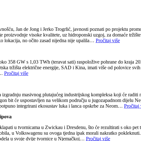
avnošću, Jan de Jong i Jerko Trogrlić, javnosti poznati po projektu prom
proizvodnje visoke kvalitete, uz hidroponski uzgoj, za domaće tržište i
liko lokacija, no očito zasad nijedna nije upalila…
Pročitaj više
no oko 358 GW s 1,03 TWh (teravat sati) raspoložive pohrane do kraja
tska tržišta električne energije, SAD i Kina, imati više od polovice svih g
an…
Pročitaj više
zgradnju masivnog plutajućeg industrijskog kompleksa koji će raditi na
agon bit će uspostavljen na velikom području u jugozapadnom dijelu Neo
 potpuno integrirani ekosustav luka i lanca opskrbe za Neom…
Pročitaj 
čipova
apati u tvornicama u Zwickau i Dresdenu, što će rezultirati s oko pet t
omobila, u Volkswagenu su ovoga tjedna ipak morali nakratko pokleknuti
h modela u svoje dvije tvornice u Njemačkoj…
Pročitaj više