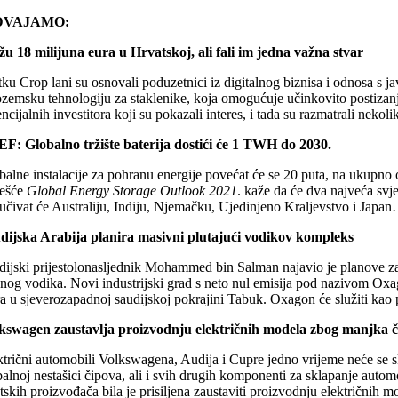
DVAJAMO:
žu 18 milijuna eura u Hrvatskoj, ali fali im jedna važna stvar
ku Crop lani su osnovali poduzetnici iz digitalnog biznisa i odnosa s j
ozemsku tehnologiju za staklenike, koja omogućuje učinkovito postizanje 
ncijalnih investitora koji su pokazali interes, i tada su razmatrali neko
F: Globalno tržište baterija dostići će 1 TWH do 2030.
balne instalacije za pohranu energije povećat će se 20 puta, na ukup
ješće
Global Energy Storage Outlook 2021
. kaže da će dva najveća svje
jučivat će ​​Australiju, Indiju, Njemačku, Ujedinjeno Kraljevstvo i Jap
dijska Arabija planira masivni plutajući vodikov kompleks
dijski prijestolonasljednik Mohammed bin Salman najavio je planove za i
enog vodika. Novi industrijski grad s neto nul emisija pod nazivom Ox
a u sjeverozapadnoj saudijskoj pokrajini Tabuk. Oxagon će služiti kao
kswagen zaustavlja proizvodnju električnih modela zbog manjka 
trični automobili Volkswagena, Audija i Cupre jedno vrijeme neće se skl
balnoj nestašici čipova, ali i svih drugih komponenti za sklapanje aut
etskih proizvođača bila je prisiljena zaustaviti proizvodnju električni