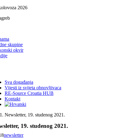
Skip
kolovoza 2026
to
agreb
content
on
nama
dne skupine
konski okvir
dije
ggle
vigation
Sva događanja
Vijesti iz svijeta obnovljivaca
RE-Source Croatia HUB
Kontakt
Newsletter, 19. studenog 2021.
sletter, 19. studenog 2021.
18
newsletter