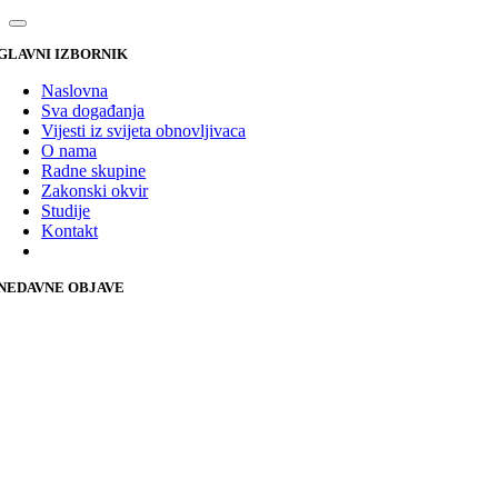
GLAVNI IZBORNIK
Naslovna
Sva događanja
Vijesti iz svijeta obnovljivaca
O nama
Radne skupine
Zakonski okvir
Studije
Kontakt
NEDAVNE OBJAVE