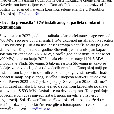
i neovisnost na tržištu s obzirom na česte fluktuacije cijene energenata.
Navedenom investicijom tvrtka Bomark Pak d.o.o. kao proizvođač
postala bi jedan od najvećih korisnika zelene energije u Republici
Hrvatskoj…
Pročitaj više
Slovenija premašila 1 GW instaliranog kapaciteta u solarnim
elektranama
Slovenija je u 2023. godini instalirala solarne elektrane snage veće od
400 MW i po prvi put premašila 1 GW ukupnog instaliranog kapaciteta
U isto vrijeme je i ušla na listu deset zemalja s najviše solara po glavi
stanovnika. Krajem 2022. godine Slovenija je imala ukupan kapacitet
solarnih elektrana od 697,7 MW, a prošle godine je instalirala više od
400 MW, pa je na kraju 2023. imala elektrane snage 1101,5 MW,
priopćila je Vlada Slovenije. S takvim rastom Slovenija je, kako se
dodaje, zapravo bila jedna od vodećih zemalja u Europskoj uniji po
instaliranom kapacitetu solarnih elektrana po glavi stanovnika. Inače,
podaci iz ranije objavljenog izvješća European Market Outlook for
Solar Power 2023-2027 pokazuju da je Slovenija u 2023. ušla među
prvih deset zemalja EU kada je riječ o solarnom kapacitetu po glavi
stanovnika. S 593 MW plasirala se na deveto mjesto. To je godišnje
povećanje od 72% i najveći rast u Europi, navela je u izvješću
organizacija SolarPower Europe. Slovenska vlada sada kaže da će u
2024. proizvodnja električne energije u fotonaponskim elektranama
premašiti 1 TWh…
Pročitaj više