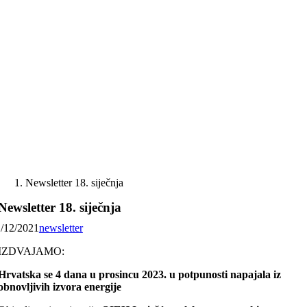
Skip
to
content
Newsletter 18. siječnja
Newsletter 18. siječnja
1/12/2021
newsletter
IZDVAJAMO:
Hrvatska se 4 dana u prosincu 2023. u potpunosti napajala iz
obnovljivih izvora energije