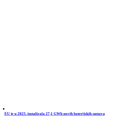
EU je u 2025. instalirala 27,1 GWh novih baterijskih sustava