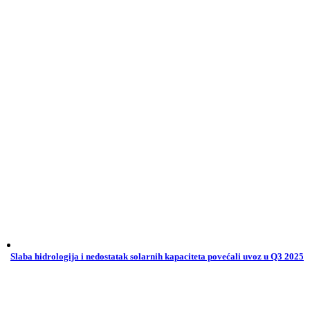
Slaba hidrologija i nedostatak solarnih kapaciteta povećali uvoz u Q3 2025