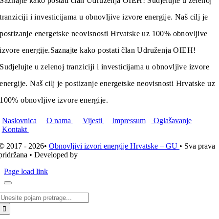
Saznajte kako postati član Udruženja OIEH! Sudjelujte u zelenoj
tranziciji i investicijama u obnovljive izvore energije. Naš cilj je
postizanje energetske neovisnosti Hrvatske uz 100% obnovljive
izvore energije.
Saznajte kako postati član Udruženja OIEH!
Sudjelujte u zelenoj tranziciji i investicijama u obnovljive izvore
energije. Naš cilj je postizanje energetske neovisnosti Hrvatske uz
100% obnovljive izvore energije.
Naslovnica
O nama
Vijesti
Impressum
Oglašavanje
Kontakt
© 2017 - 2026•
Obnovljivi izvori energije Hrvatske – GU
• Sva prava
pridržana • Developed by
ICE STUDIO d.o.o.
Page load link
Traži...