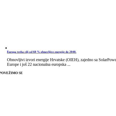
Europa treba cilj od 60 % obnovljive energije do 2040.
Obnovljivi izvori energije Hrvatske (OIEH), zajedno sa SolarPow
Europe i još 22 nacionalna europska ...
POVEŽIMO SE
Go
to
Top