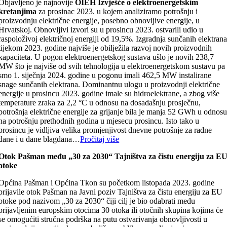
Objavljeno je najnovije
OIEH Izvješće o elektroenergetskim
kretanjima
za prosinac 2023. u kojem analiziramo potrošnju i
proizvodnju električne energije, posebno obnovljive energije, u
Hrvatskoj. Obnovljivi izvori su u prosincu 2023. ostvarili udio u
raspoloživoj električnoj energiji od 19,5%. Izgradnja sunčanih elektran
tijekom 2023. godine najviše je obilježila razvoj novih proizvodnih
kapaciteta. U pogon elektroenergetskog sustava ušlo je novih 238,7
MW što je najviše od svih tehnologija u elektroenergetskom sustavu pa
smo 1. siječnja 2024. godine u pogonu imali 462,5 MW instalirane
snage sunčanih elektrana. Dominantnu ulogu u proizvodnji električne
energije u prosincu 2023. godine imale su hidroelektrane, a zbog više
temperature zraka za 2,2 °C u odnosu na dosadašnju prosječnu,
potrošnja električne energije za grijanje bila je manja 52 GWh u odnos
na potrošnju prethodnih godina u mjesecu prosincu. Isto tako u
prosincu je vidljiva velika promjenjivost dnevne potrošnje za radne
dane i u dane blagdana…
Pročitaj više
Otok Pašman među „30 za 2030“ Tajništva za čistu energiju za E
otoke
Općina Pašman i Općina Tkon su početkom listopada 2023. godine
prijavile otok Pašman na Javni poziv Tajništva za čistu energiju za EU
otoke pod nazivom „30 za 2030“ čiji cilj je bio odabrati među
prijavljenim europskim otocima 30 otoka ili otočnih skupina kojima će
se omogućiti stručna podrška na putu ostvarivanja obnovljivosti u