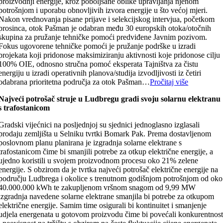
proizvodnji energije, kroz poboljšane oblike upravljanja njenom
potrošnjom i uporabu obnovljivih izvora energije u što većoj mjeri.
Nakon vrednovanja pisane prijave i selekcijskog intervjua, početkom
prosinca, otok Pašman je odabran među 30 europskih otoka/otočnih
skupina za pružanje tehničke pomoći predviđene Javnim pozivom.
Fokus ugovorene tehničke pomoći je pružanje podrške u izradi
projekata koji pridonose maksimiziranju aktivnosti koje pridonose cilju
100% OIE, odnosno stručna pomoć eksperata Tajništva za čistu
energiju u izradi operativnih planova/studija izvodljivosti iz četiri
odabrana prioritetna područja za otok Pašman…
Pročitaj više
Najveći potrošač struje u Ludbregu gradi svoju solarnu elektranu
s trafostanicom
Gradski vijećnici na posljednjoj su sjednici jednoglasno izglasali
prodaju zemljišta u Selniku tvrtki Bomark Pak. Prema dostavljenom
poslovnom planu planirana je izgradnja solarne elektrane s
trafostanicom čime bi smanjili potrebe za otkup električne energije, a
ujedno koristili u svojem proizvodnom procesu oko 21% zelene
energije. S obzirom da je tvrtka najveći potrošač električne energije na
području Ludbrega i okolice s trenutnom godišnjom potrošnjom od oko
40.000.000 kWh te zakupljenom vršnom snagom od 9,99 MW
izgradnja navedene solarne elektrane smanjila bi potrebe za otkupom
električne energije. Samim time osigurali bi kontinuitet i smanjenje
udjela energenata u gotovom proizvodu čime bi povećali konkurentnos