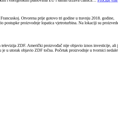
imatskim i energetskim planovima EU i samih država članica…
Pročitaj više
rancuskoj. Otvorena prije gotovo tri godine u travnju 2018. godine,
io postupke proizvodnje lopatica vjetroturbina. Na lokaciji su proizved
televizija ZDF. Američki proizvođač nije objavio iznos investicije, ali 
ju je u utorak objavio ZDF točna. Početak proizvodnje u tvornici nedal