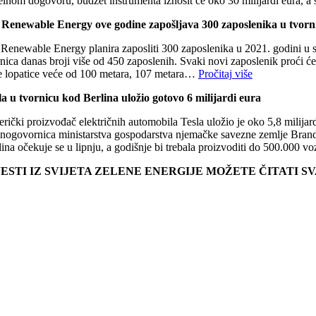
elnom dogovoru, budžet instrumenta iznosit će oko 30 milijardi eura, a 
Renewable Energy ove godine zapošljava 300 zaposlenika u tvorni
Renewable Energy planira zaposliti 300 zaposlenika u 2021. godini u s
rnica danas broji više od 450 zaposlenih. Svaki novi zaposlenik proći ć
e lopatice veće od 100 metara, 107 metara…
Pročitaj više
la u tvornicu kod Berlina uložio gotovo 6 milijardi eura
ički proizvođač električnih automobila Tesla uložio je oko 5,8 milijard
snogovornica ministarstva gospodarstva njemačke savezne zemlje Brandenb
lina očekuje se u lipnju, a godišnje bi trebala proizvoditi do 500.000 
JESTI IZ SVIJETA ZELENE ENERGIJE MOŽETE ČITATI 