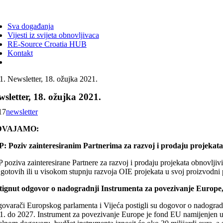
ggle
vigation
Sva događanja
Vijesti iz svijeta obnovljivaca
RE-Source Croatia HUB
Kontakt
Newsletter, 18. ožujka 2021.
sletter, 18. ožujka 2021.
17
newsletter
DVAJAMO:
: Poziv zainteresiranim Partnerima za razvoj i prodaju projekata 
poziva zainteresirane Partnere za razvoj i prodaju projekata obnovljivi
 gotovih ili u visokom stupnju razvoja OIE projekata u svoj proizvodni 
tignut odgovor o nadogradnji Instrumenta za povezivanje Europe, pr
govarači Europskog parlamenta i Vijeća postigli su dogovor o nadogradnji
1. do 2027. Instrument za povezivanje Europe je fond EU namijenjen ula