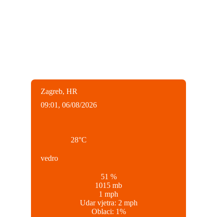
Zagreb, HR
09:01,
06/08/2026
28
°C
vedro
51 %
1015 mb
1 mph
Udar vjetra:
2 mph
Oblaci:
1%