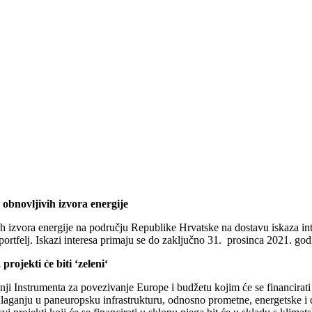
obnovljivih izvora energije
h izvora energije na području Republike Hrvatske na dostavu iskaza inte
portfelj. Iskazi interesa primaju se do zaključno 31. prosinca 2021. g
ojekti će biti ‘zeleni‘
 Instrumenta za povezivanje Europe i budžetu kojim će se financirati pr
ganju u paneuropsku infrastrukturu, odnosno prometne, energetske i di