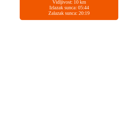
Vidljivost:
10 km
Izlazak sunca:
05:44
Zalazak sunca:
20:19