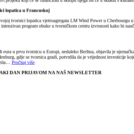
svi projekti koji će se financirati u sklopu njega bit će u skladu s kl
ci lopatica u Francuskoj
vojoj tvornici lopatica vjetroagregata LM Wind Power u Cherbourgu u F
e intenzivan program obuke u tvorničkom centru izvrsnosti kako bi nauč
i eura u prvu tvornicu u Europi, nedaleko Berlina, objavila je njemačka 
urg, gdje se tvornica gradi, potvrdila da je vrijednost investicije ko
vozila…
Pročitaj više
SVAKI DAN PRIJAVOM NA NAŠ NEWSLETTER