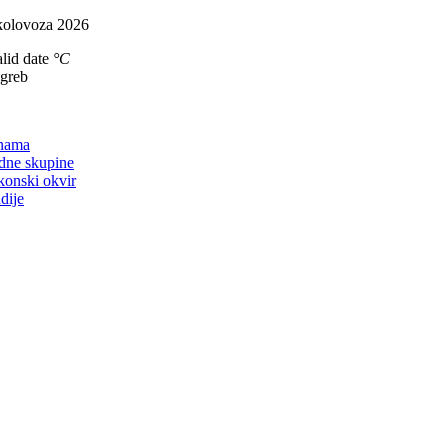
Skip
kolovoza 2026
to
lid date
°C
content
agreb
on
nama
dne skupine
konski okvir
dije