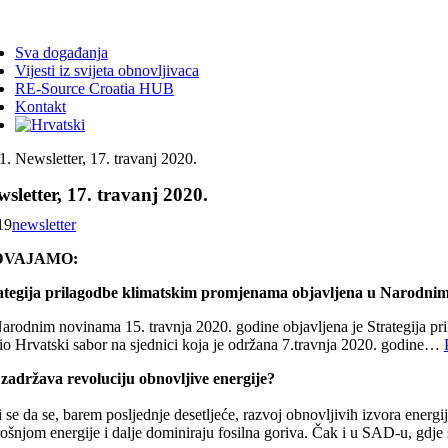
ggle
vigation
Sva događanja
Vijesti iz svijeta obnovljivaca
RE-Source Croatia HUB
Kontakt
Newsletter, 17. travanj 2020.
sletter, 17. travanj 2020.
19
newsletter
DVAJAMO:
ategija prilagodbe klimatskim promjenama objavljena u Narodni
arodnim novinama 15. travnja 2020. godine objavljena je Strategija p
io Hrvatski sabor na sjednici koja je održana 7.travnja 2020. godine…
 zadržava revoluciju obnovljive energije?
i se da se, barem posljednje desetljeće, razvoj obnovljivih izvora ener
rošnjom energije i dalje dominiraju fosilna goriva. Čak i u SAD-u, gdje