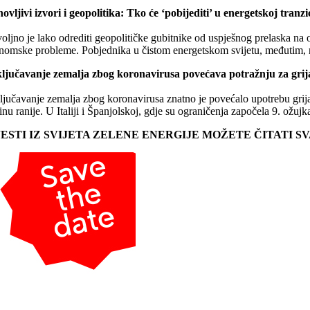
ovljivi izvori i geopolitika: Tko će ‘pobijediti’ u energetskoj tranzic
ljno je lako odrediti geopolitičke gubitnike od uspješnog prelaska na o
nomske probleme. Pobjednika u čistom energetskom svijetu, međutim, ni
ljučavanje zemalja zbog koronavirusa povećava potražnju za gri
ljučavanje zemalja zbog koronavirusa znatno je povećalo upotrebu grijan
nu ranije. U Italiji i Španjolskoj, gdje su ograničenja započela 9. ožu
JESTI IZ SVIJETA ZELENE ENERGIJE MOŽETE ČITATI 