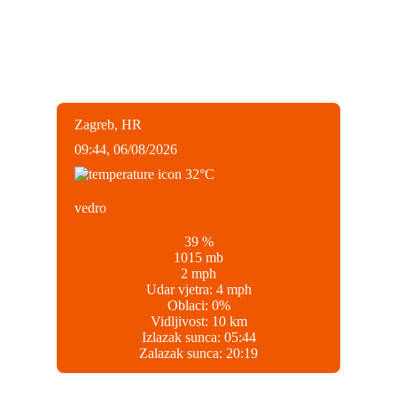
Zagreb, HR
09:44,
06/08/2026
32
°C
vedro
39 %
1015 mb
2 mph
Udar vjetra:
4 mph
Oblaci:
0%
Vidljivost:
10 km
Izlazak sunca:
05:44
Zalazak sunca:
20:19