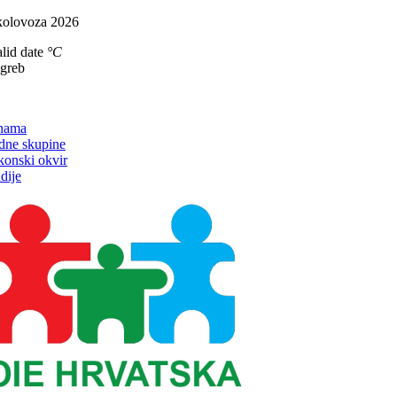
Skip
kolovoza 2026
to
lid date
°C
content
agreb
on
nama
dne skupine
konski okvir
dije