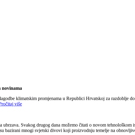
m novinama
rilagodbe klimatskim promjenama u Republici Hrvatskoj za razdoblje d
Pročitaj više
gija ubrzava. Svakog drugog dana možemo čitati o novom tehnološkom isk
 su bazirani mnogi svjetski divovi koji proizvodnju temelje na obnovlji