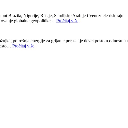
ut Brazila, Nigerije, Rusije, Saudijske Arabije i Venezuele riskiraju
likovanje globalne geopolitike…
Pročitaj više
jka, potrošnja energije za grijanje porasla je devet posto u odnosu na
 posto…
Pročitaj više