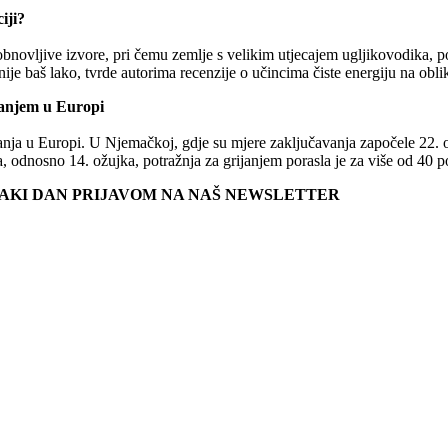
iji?
bnovljive izvore, pri čemu zemlje s velikim utjecajem ugljikovodika, pop
je baš lako, tvrde autorima recenzije o učincima čiste energiju na ob
janjem u Europi
ja u Europi. U Njemačkoj, gdje su mjere zaključavanja započele 22. ožu
jka, odnosno 14. ožujka, potražnja za grijanjem porasla je za više od 40
SVAKI DAN PRIJAVOM NA NAŠ NEWSLETTER