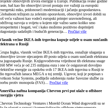
projekte obnovljivih izvora energije u Europi. Publikacija svake godine
raste, baš kao što obnovljivi izvori postaju sve važniji za europski
energetski miks, pridonoseći modernizaciji i jačanju gospodarstava.
Globalnom težnjom za zelenim oporavkom, obnovljivi izvori dobili su
još veću važnost kao vodeći europski primjer uravnoteženog, ali
održivog razvoja u svijetu u kojem nije važno samo koliko smo
prosperitetni i bogati, već i kako možemo pozitivno doprinijeti
blagostanju sadašnjih i budućih generacija…
Pročitaj više
Vlasnik većine IKEA-inih trgovina kupuje udjele u osam sunčanih
elektrana u Rusiji
Grupa Ingka, vlasnik većine IKEA-inih trgovina, osnažuje ulaganja u
obnovljive izvore stjecanjem 49 posto udjela u osam sunčanih elektrana
na jugozapadu Rusije. Knjigovodstvena vrijednost tih elektrana snage
160 MW veća je od 235 milijuna eura i one će osiguravati dovoljno
električne energije za opskrbu svih 17 IKEA-inih trgovina u Rusiji te
dio trgovačkih lanaca MEGA u toj zemlji. Ugovor, koji je potpisan s
tvrtkom Solar Systems, podliježe odobrenju ruske Savezne službe za
borbu protiv monopola (FAS)…
Pročitaj više
Američka naftna kompanija Chevron prvi put ulaže u offshore
energiju vjetra
Chevron Technology Ventures i Moreld Ocean Wind dogovorili su se
da će ulagati u razvoj i komercijalizaciju offshore vjetroagregata.