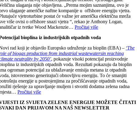
Veličina ulaganja nije objavljena. „Prema mojim saznanjima, ovo je
prvo ulaganje američke naftne kompanije u offshore energiju vjetra.
Plutajuće vjetroturbine postat će važne jer američka električna mreža
sve više ovisi o offshore snazi vjetra “, rekao je Anthony Logan,
analitičar iz tvrtke Wood Mackenzie…
Pročitaj više
Potencijal bioplina iz industrijskih otpadnih voda
Novi rad koji je objavilo Europsko udruženje za bioplin (EBA) –
‘The
role of biogas production from industrial wastewatersin reaching
climate neutrality by 2050’
, pokazuje visoki potencijal proizvodnje
bioplina iz industrijskih otpadnih voda. Rezultati pokazuju da bioplin
ima ogroman potencijal za ublažavanje emisija metana iz otpadnih
voda, istovremeno generirajući obnovljivu energiju. To će smanjiti
potrošnju energije u postrojenjima za pročišćavanje otpadnih voda,
pružiti rješenje za upravljanje muljem i stvoriti dodatna zelena radna
mjesta…
Pročitaj više
VIJESTI IZ SVIJETA ZELENE ENERGIJE MOŽETE ČITATI
SVAKI DAN PRIJAVOM NA NAŠ NEWSLETTER