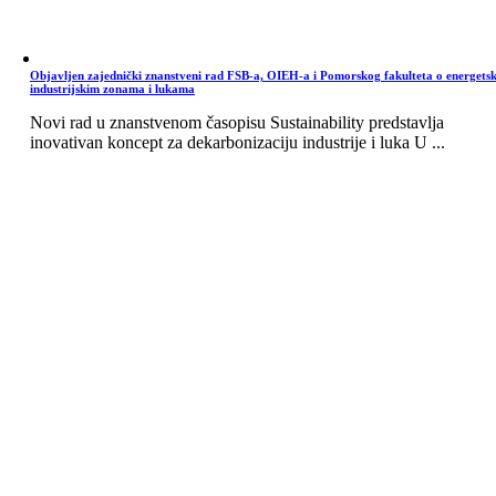
Objavljen zajednički znanstveni rad FSB-a, OIEH-a i Pomorskog fakulteta o energets
industrijskim zonama i lukama
Novi rad u znanstvenom časopisu Sustainability predstavlja
inovativan koncept za dekarbonizaciju industrije i luka U ...