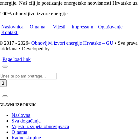
energije. Naš cilj je postizanje energetske neovisnosti Hrvatske uz
100% obnovljive izvore energije.
Naslovnica
O nama
Vijesti
Impressum
Oglašavanje
Kontakt
© 2017 - 2026•
Obnovljivi izvori energije Hrvatske – GU
• Sva prava
pridržana • Developed by
ICE STUDIO d.o.o.
Page load link
Traži...
GLAVNI IZBORNIK
Naslovna
Sva događanja
Vijesti iz svijeta obnovljivaca
O nama
Radne skupine