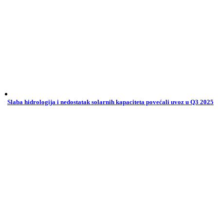
Slaba hidrologija i nedostatak solarnih kapaciteta povećali uvoz u Q3 2025