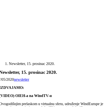
Skip
to
content
Newsletter, 15. prosinac 2020.
Newsletter, 15. prosinac 2020.
7/05/2020
newsletter
IZDVAJAMO:
(VIDEO) OIEH-a na WindTV-u
Ovogodišnjim prelaskom u virtualnu sferu, udruženje WindEurupe je