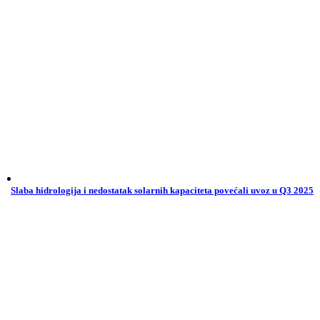
Slaba hidrologija i nedostatak solarnih kapaciteta povećali uvoz u Q3 2025