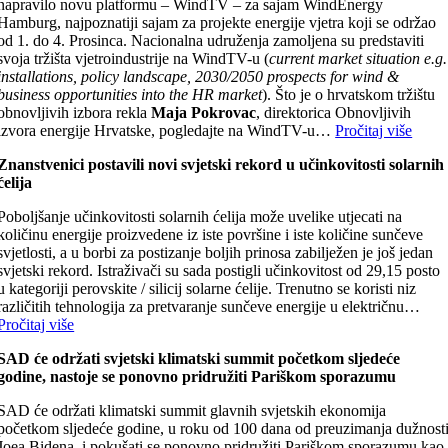
napravilo novu platformu – WindTV – za sajam WindEnergy
Hamburg, najpoznatiji sajam za projekte energije vjetra koji se održao
od 1. do 4. Prosinca. Nacionalna udruženja zamoljena su predstaviti
svoja tržišta vjetroindustrije na WindTV-u (
current market situation e.g.
installations, policy landscape, 2030/2050 prospects for wind &
business opportunities into the HR market
). Što je o hrvatskom tržištu
obnovljivih izbora rekla
Maja Pokrovac
, direktorica Obnovljivih
izvora energije Hrvatske, pogledajte na WindTV-u…
Pročitaj više
Znanstvenici postavili novi svjetski rekord u učinkovitosti solarnih
ćelija
Poboljšanje učinkovitosti solarnih ćelija može uvelike utjecati na
količinu energije proizvedene iz iste površine i iste količine sunčeve
svjetlosti, a u borbi za postizanje boljih prinosa zabilježen je još jedan
svjetski rekord. Istraživači su sada postigli učinkovitost od 29,15 posto
u kategoriji perovskite / silicij solarne ćelije. Trenutno se koristi niz
različitih tehnologija za pretvaranje sunčeve energije u električnu…
Pročitaj više
SAD će održati svjetski klimatski summit početkom sljedeće
godine, nastoje se ponovno pridružiti Pariškom sporazumu
SAD će održati klimatski summit glavnih svjetskih ekonomija
početkom sljedeće godine, u roku od 100 dana od preuzimanja dužnost
Joea Bidena, i pokušati se ponovno pridružiti Pariškom sporazumu kao