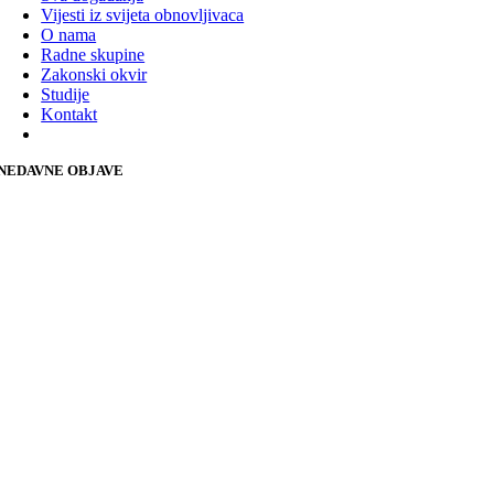
Vijesti iz svijeta obnovljivaca
O nama
Radne skupine
Zakonski okvir
Studije
Kontakt
NEDAVNE OBJAVE