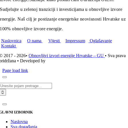
Sudjelujte u zelenoj tranziciji i investicijama u obnovljive izvore
energije. Naš cilj je postizanje energetske neovisnosti Hrvatske uz
100% obnovljive izvore energije.
Naslovnica
O nama
Vijesti
Impressum
Oglašavanje
Kontakt
© 2017 - 2026•
Obnovljivi izvori energije Hrvatske – GU
• Sva prava
pridržana • Developed by
ICE STUDIO d.o.o.
Page load link
Traži...
GLAVNI IZBORNIK
Naslovna
Sva događanja