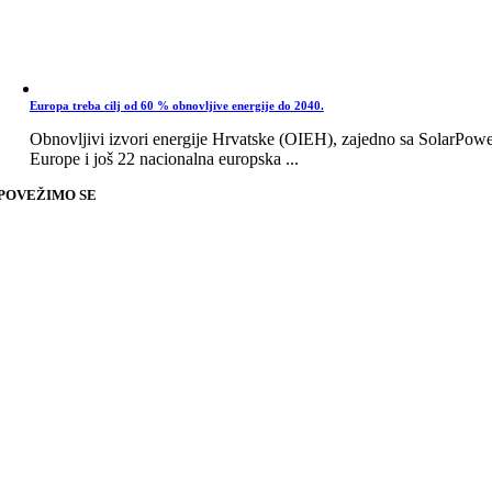
Europa treba cilj od 60 % obnovljive energije do 2040.
Obnovljivi izvori energije Hrvatske (OIEH), zajedno sa SolarPow
Europe i još 22 nacionalna europska ...
POVEŽIMO SE
Go
to
Top