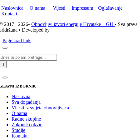
Naslovnica
O nama
Vijesti
Impressum
Oglašavanje
Kontakt
© 2017 - 2026•
Obnovljivi izvori energije Hrvatske – GU
• Sva prava
pridržana • Developed by
ICE STUDIO d.o.o.
Page load link
Traži...
GLAVNI IZBORNIK
Naslovna
Sva događanja
Vijesti iz svijeta obnovljivaca
O nama
Radne skupine
Zakonski okvir
Studije
Kontakt