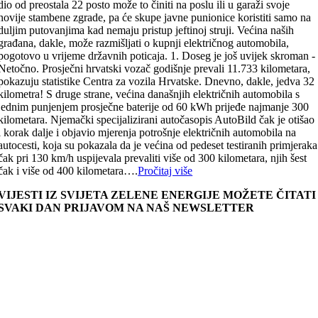
dio od preostala 22 posto može to činiti na poslu ili u garaži svoje
novije stambene zgrade, pa će skupe javne punionice koristiti samo na
duljim putovanjima kad nemaju pristup jeftinoj struji. Većina naših
građana, dakle, može razmišljati o kupnji električnog automobila,
pogotovo u vrijeme državnih poticaja. 1. Doseg je još uvijek skroman -
Netočno. Prosječni hrvatski vozač godišnje prevali 11.733 kilometara,
pokazuju statistike Centra za vozila Hrvatske. Dnevno, dakle, jedva 32
kilometra! S druge strane, većina današnjih električnih automobila s
jednim punjenjem prosječne baterije od 60 kWh prijeđe najmanje 300
kilometara. Njemački specijalizirani autočasopis AutoBild čak je otišao
i korak dalje i objavio mjerenja potrošnje električnih automobila na
autocesti, koja su pokazala da je većina od pedeset testiranih primjeraka
čak pri 130 km/h uspijevala prevaliti više od 300 kilometara, njih šest
čak i više od 400 kilometara….
Pročitaj više
VIJESTI IZ SVIJETA ZELENE ENERGIJE MOŽETE ČITATI
SVAKI DAN PRIJAVOM NA NAŠ NEWSLETTER