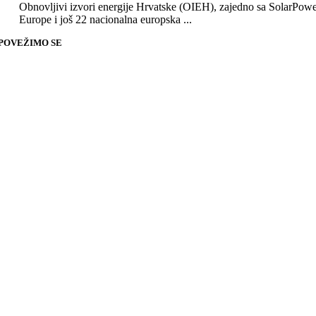
Obnovljivi izvori energije Hrvatske (OIEH), zajedno sa SolarPow
Europe i još 22 nacionalna europska ...
POVEŽIMO SE
Go
to
Top