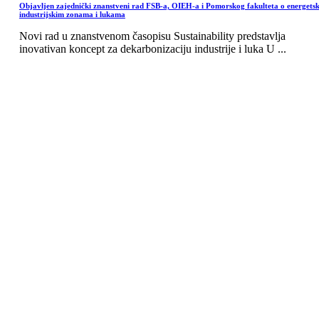
Objavljen zajednički znanstveni rad FSB-a, OIEH-a i Pomorskog fakulteta o energets
industrijskim zonama i lukama
Novi rad u znanstvenom časopisu Sustainability predstavlja
inovativan koncept za dekarbonizaciju industrije i luka U ...