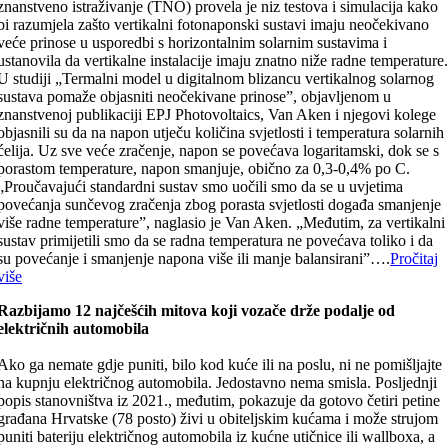
znanstveno istraživanje (TNO) provela je niz testova i simulacija kako
bi razumjela zašto vertikalni fotonaponski sustavi imaju neočekivano
veće prinose u usporedbi s horizontalnim solarnim sustavima i
ustanovila da vertikalne instalacije imaju znatno niže radne temperature
U studiji „Termalni model u digitalnom blizancu vertikalnog solarnog
sustava pomaže objasniti neočekivane prinose”, objavljenom u
znanstvenoj publikaciji EPJ Photovoltaics, Van Aken i njegovi kolege
objasnili su da na napon utječu količina svjetlosti i temperatura solarnih
ćelija. Uz sve veće zračenje, napon se povećava logaritamski, dok se s
porastom temperature, napon smanjuje, obično za 0,3-0,4% po C.
„Proučavajući standardni sustav smo uočili smo da se u uvjetima
povećanja sunčevog zračenja zbog porasta svjetlosti događa smanjenje
više radne temperature”, naglasio je Van Aken. „Međutim, za vertikalni
sustav primijetili smo da se radna temperatura ne povećava toliko i da
su povećanje i smanjenje napona više ili manje balansirani”….
Pročitaj
više
Razbijamo 12 najčešćih mitova koji vozače drže podalje od
električnih automobila
Ako ga nemate gdje puniti, bilo kod kuće ili na poslu, ni ne pomišljajte
na kupnju električnog automobila. Jedostavno nema smisla. Posljednji
popis stanovništva iz 2021., međutim, pokazuje da gotovo četiri petine
građana Hrvatske (78 posto) živi u obiteljskim kućama i može strujom
puniti bateriju električnog automobila iz kućne utičnice ili wallboxa, a