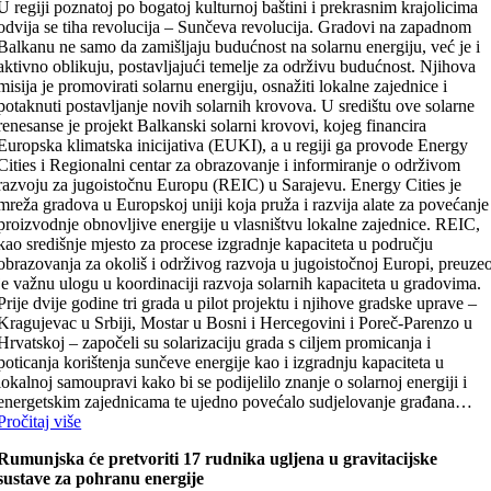
U regiji poznatoj po bogatoj kulturnoj baštini i prekrasnim krajolicima
odvija se tiha revolucija – Sunčeva revolucija. Gradovi na zapadnom
Balkanu ne samo da zamišljaju budućnost na solarnu energiju, već je i
aktivno oblikuju, postavljajući temelje za održivu budućnost. Njihova
misija je promovirati solarnu energiju, osnažiti lokalne zajednice i
potaknuti postavljanje novih solarnih krovova. U središtu ove solarne
renesanse je projekt Balkanski solarni krovovi, kojeg financira
Europska klimatska inicijativa (EUKI), a u regiji ga provode Energy
Cities i Regionalni centar za obrazovanje i informiranje o održivom
razvoju za jugoistočnu Europu (REIC) u Sarajevu. Energy Cities je
mreža gradova u Europskoj uniji koja pruža i razvija alate za povećanje
proizvodnje obnovljive energije u vlasništvu lokalne zajednice. REIC,
kao središnje mjesto za procese izgradnje kapaciteta u području
obrazovanja za okoliš i održivog razvoja u jugoistočnoj Europi, preuze
je važnu ulogu u koordinaciji razvoja solarnih kapaciteta u gradovima.
Prije dvije godine tri grada u pilot projektu i njihove gradske uprave –
Kragujevac u Srbiji, Mostar u Bosni i Hercegovini i Poreč-Parenzo u
Hrvatskoj – započeli su solarizaciju grada s ciljem promicanja i
poticanja korištenja sunčeve energije kao i izgradnju kapaciteta u
lokalnoj samoupravi kako bi se podijelilo znanje o solarnoj energiji i
energetskim zajednicama te ujedno povećalo sudjelovanje građana…
Pročitaj više
Rumunjska će pretvoriti 17 rudnika ugljena u gravitacijske
sustave za pohranu energije