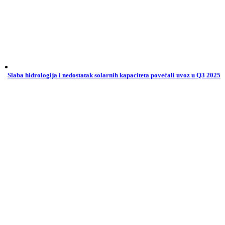
Slaba hidrologija i nedostatak solarnih kapaciteta povećali uvoz u Q3 2025