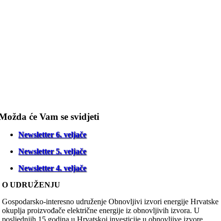
Možda će Vam se svidjeti
Newsletter 6. veljače
Newsletter 5. veljače
Newsletter 4. veljače
O UDRUŽENJU
Gospodarsko-interesno udruženje Obnovljivi izvori energije Hrvatske
okuplja proizvođače električne energije iz obnovljivih izvora. U
posljednjih 15 godina u Hrvatskoj investicije u obnovljive izvore