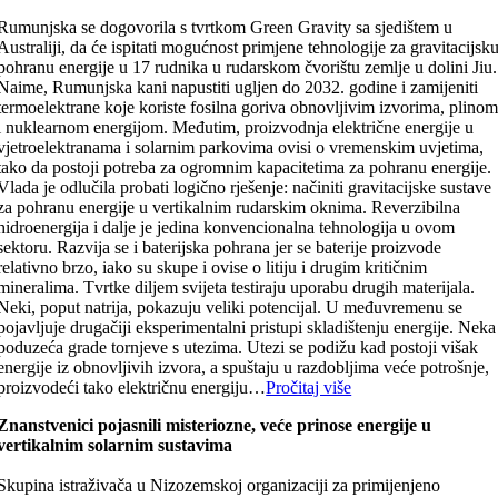
Rumunjska se dogovorila s tvrtkom Green Gravity sa sjedištem u
Australiji, da će ispitati mogućnost primjene tehnologije za gravitacijsk
pohranu energije u 17 rudnika u rudarskom čvorištu zemlje u dolini Jiu.
Naime, Rumunjska kani napustiti ugljen do 2032. godine i zamijeniti
termoelektrane koje koriste fosilna goriva obnovljivim izvorima, plino
i nuklearnom energijom. Međutim, proizvodnja električne energije u
vjetroelektranama i solarnim parkovima ovisi o vremenskim uvjetima,
tako da postoji potreba za ogromnim kapacitetima za pohranu energije.
Vlada je odlučila probati logično rješenje: načiniti gravitacijske sustave
za pohranu energije u vertikalnim rudarskim oknima. Reverzibilna
hidroenergija i dalje je jedina konvencionalna tehnologija u ovom
sektoru. Razvija se i baterijska pohrana jer se baterije proizvode
relativno brzo, iako su skupe i ovise o litiju i drugim kritičnim
mineralima. Tvrtke diljem svijeta testiraju uporabu drugih materijala.
Neki, poput natrija, pokazuju veliki potencijal. U međuvremenu se
pojavljuje drugačiji eksperimentalni pristupi skladištenju energije. Neka
poduzeća grade tornjeve s utezima. Utezi se podižu kad postoji višak
energije iz obnovljivih izvora, a spuštaju u razdobljima veće potrošnje,
proizvodeći tako električnu energiju…
Pročitaj više
Znanstvenici pojasnili misteriozne, veće prinose energije u
vertikalnim solarnim sustavima
Skupina istraživača u Nizozemskoj organizaciji za primijenjeno