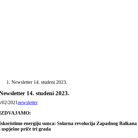
Skip
to
content
Newsletter 14. studeni 2023.
Newsletter 14. studeni 2023.
3/02/2021
newsletter
IZDVAJAMO:
Iskoristimo energiju sunca: Solarna revolucija Zapadnog Balkana
i uspješne priče tri grada