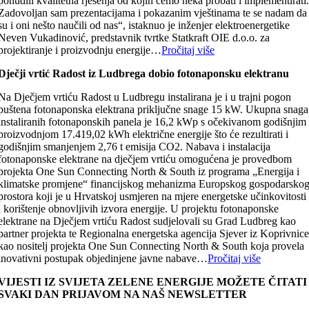
ponudili kvalitetna rješenja od kojih ćemo neka probati i implementirati
Zadovoljan sam prezentacijama i pokazanim vještinama te se nadam da
su i oni nešto naučili od nas“, istaknuo je inženjer elektroenergetike
Neven Vukadinović, predstavnik tvrtke Statkraft OIE d.o.o. za
projektiranje i proizvodnju energije…
Pročitaj više
Dječji vrtić Radost iz Ludbrega dobio fotonaponsku elektranu
Na Dječjem vrtiću Radost u Ludbregu instalirana je i u trajni pogon
puštena fotonaponska elektrana priključne snage 15 kW. Ukupna snaga
instaliranih fotonaponskih panela je 16,2 kWp s očekivanom godišnjim
proizvodnjom 17.419,02 kWh električne energije što će rezultirati i
godišnjim smanjenjem 2,76 t emisija CO2. Nabava i instalacija
fotonaponske elektrane na dječjem vrtiću omogućena je provedbom
projekta One Sun Connecting North & South iz programa „Energija i
klimatske promjene“ financijskog mehanizma Europskog gospodarsko
prostora koji je u Hrvatskoj usmjeren na mjere energetske učinkovitosti
i korištenje obnovljivih izvora energije. U projektu fotonaponske
elektrane na Dječjem vrtiću Radost sudjelovali su Grad Ludbreg kao
partner projekta te Regionalna energetska agencija Sjever iz Koprivnic
kao nositelj projekta One Sun Connecting North & South koja provela
inovativni postupak objedinjene javne nabave…
Pročitaj više
VIJESTI IZ SVIJETA ZELENE ENERGIJE MOŽETE ČITATI
SVAKI DAN PRIJAVOM NA NAŠ NEWSLETTER