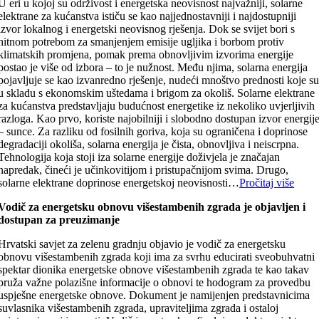
U eri u kojoj su održivost i energetska neovisnost najvažniji, solarne
elektrane za kućanstva ističu se kao najjednostavniji i najdostupniji
izvor lokalnog i energetski neovisnog rješenja. Dok se svijet bori s
hitnom potrebom za smanjenjem emisije ugljika i borbom protiv
klimatskih promjena, pomak prema obnovljivim izvorima energije
postao je više od izbora – to je nužnost. Među njima, solarna energija
pojavljuje se kao izvanredno rješenje, nudeći mnoštvo prednosti koje s
u skladu s ekonomskim uštedama i brigom za okoliš. Solarne elektrane
za kućanstva predstavljaju budućnost energetike iz nekoliko uvjerljivih
razloga. Kao prvo, koriste najobilniji i slobodno dostupan izvor energij
– sunce. Za razliku od fosilnih goriva, koja su ograničena i doprinose
degradaciji okoliša, solarna energija je čista, obnovljiva i neiscrpna.
Tehnologija koja stoji iza solarne energije doživjela je značajan
napredak, čineći je učinkovitijom i pristupačnijom svima. Drugo,
solarne elektrane doprinose energetskoj neovisnosti…
Pročitaj više
Vodič za energetsku obnovu višestambenih zgrada je objavljen i
dostupan za preuzimanje
Hrvatski savjet za zelenu gradnju objavio je vodič za energetsku
obnovu višestambenih zgrada koji ima za svrhu educirati sveobuhvatni
spektar dionika energetske obnove višestambenih zgrada te kao takav
pruža važne polazišne informacije o obnovi te hodogram za provedbu
uspješne energetske obnove. Dokument je namijenjen predstavnicima
suvlasnika višestambenih zgrada, upraviteljima zgrada i ostaloj