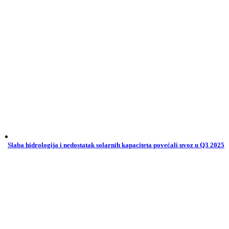
Slaba hidrologija i nedostatak solarnih kapaciteta povećali uvoz u Q3 2025