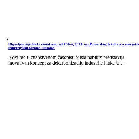
Objavljen zajednički znanstveni rad FSB-a, OIEH-a i Pomorskog fakulteta o energets
industrijskim zonama i lukama
Novi rad u znanstvenom časopisu Sustainability predstavlja
inovativan koncept za dekarbonizaciju industrije i luka U ...