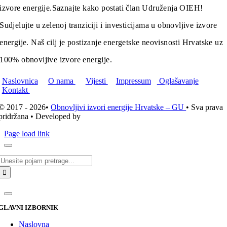
izvore energije.
Saznajte kako postati član Udruženja OIEH!
Sudjelujte u zelenoj tranziciji i investicijama u obnovljive izvore
energije. Naš cilj je postizanje energetske neovisnosti Hrvatske uz
100% obnovljive izvore energije.
Naslovnica
O nama
Vijesti
Impressum
Oglašavanje
Kontakt
© 2017 - 2026•
Obnovljivi izvori energije Hrvatske – GU
• Sva prava
pridržana • Developed by
ICE STUDIO d.o.o.
Page load link
Traži...
GLAVNI IZBORNIK
Naslovna