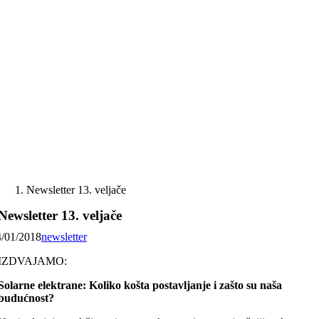
Skip
to
content
Newsletter 13. veljače
Newsletter 13. veljače
4/01/2018
newsletter
IZDVAJAMO:
Solarne elektrane: Koliko košta postavljanje i zašto su naša
budućnost?