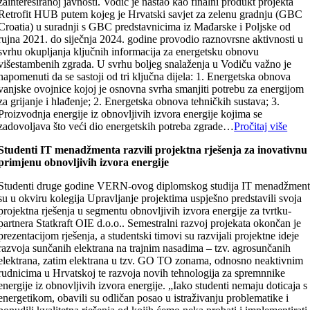
zainteresiranoj javnosti. Vodič je nastao kao finalni produkt projekta
Retrofit HUB putem kojeg je Hrvatski savjet za zelenu gradnju (GBC
Croatia) u suradnji s GBC predstavnicima iz Mađarske i Poljske od
rujna 2021. do siječnja 2024. godine provodio raznovrsne aktivnosti u
svrhu okupljanja ključnih informacija za energetsku obnovu
višestambenih zgrada. U svrhu boljeg snalaženja u Vodiču važno je
napomenuti da se sastoji od tri ključna dijela: 1. Energetska obnova
vanjske ovojnice kojoj je osnovna svrha smanjiti potrebu za energijom
za grijanje i hlađenje; 2. Energetska obnova tehničkih sustava; 3.
Proizvodnja energije iz obnovljivih izvora energije kojima se
zadovoljava što veći dio energetskih potreba zgrade…
Pročitaj više
Studenti IT menadžmenta razvili projektna rješenja za inovativnu
primjenu obnovljivih izvora energije
Studenti druge godine VERN-ovog diplomskog studija IT menadžmen
su u okviru kolegija Upravljanje projektima uspješno predstavili svoja
projektna rješenja u segmentu obnovljivih izvora energije za tvrtku-
partnera Statkraft OIE d.o.o.. Semestralni razvoj projekata okončan je
prezentacijom rješenja, a studentski timovi su razvijali projektne ideje
razvoja sunčanih elektrana na trajnim nasadima – tzv. agrosunčanih
elektrana, zatim elektrana u tzv. GO TO zonama, odnosno neaktivnim
rudnicima u Hrvatskoj te razvoja novih tehnologija za spremnnike
energije iz obnovljivih izvora energije. „Iako studenti nemaju doticaja s
energetikom, obavili su odličan posao u istraživanju problematike i