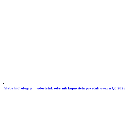
Slaba hidrologija i nedostatak solarnih kapaciteta povećali uvoz u Q3 2025