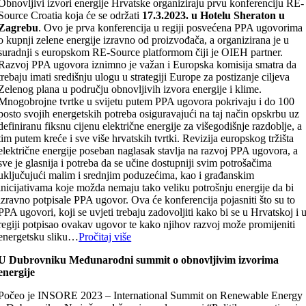
Obnovljivi izvori energije Hrvatske organiziraju prvu konferenciju RE-
Source Croatia koja će se održati
17.3.2023. u Hotelu Sheraton u
Zagrebu
. Ovo je prva konferencija u regiji posvećena PPA ugovorima
o kupnji zelene energije izravno od proizvođača, a organizirana je u
suradnji s europskom RE-Source platformom čiji je OIEH partner.
Razvoj PPA ugovora iznimno je važan i Europska komisija smatra da
trebaju imati središnju ulogu u strategiji Europe za postizanje ciljeva
Zelenog plana u području obnovljivih izvora energije i klime.
Mnogobrojne tvrtke u svijetu putem PPA ugovora pokrivaju i do 100
posto svojih energetskih potreba osiguravajući na taj način opskrbu uz
definiranu fiksnu cijenu električne energije za višegodišnje razdoblje, a
tim putem kreće i sve više hrvatskih tvrtki. Revizija europskog tržišta
električne energije poseban naglasak stavlja na razvoj PPA ugovora, a
sve je glasnija i potreba da se učine dostupniji svim potrošačima
uključujući malim i srednjim poduzećima, kao i građanskim
inicijativama koje možda nemaju tako veliku potrošnju energije da bi
izravno potpisale PPA ugovor. Ova će konferencija pojasniti što su to
PPA ugovori, koji se uvjeti trebaju zadovoljiti kako bi se u Hrvatskoj i 
regiji potpisao ovakav ugovor te kako njihov razvoj može promijeniti
energetsku sliku…
Pročitaj više
U Dubrovniku Međunarodni summit o obnovljivim izvorima
energije
Počeo je INSORE 2023 – International Summit on Renewable Energy