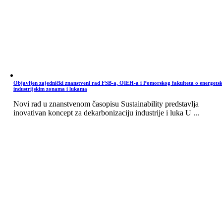
Objavljen zajednički znanstveni rad FSB-a, OIEH-a i Pomorskog fakulteta o energets
industrijskim zonama i lukama
Novi rad u znanstvenom časopisu Sustainability predstavlja
inovativan koncept za dekarbonizaciju industrije i luka U ...