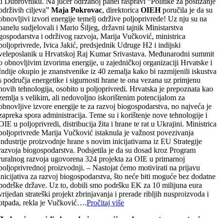
u Dubrovniku. Na jučer održanoj panel raspravi “Politike za postizanje
održivih ciljeva”
Maja Pokrovac
, direktorica
OIEH
poručila je da su
obnovljivi izvori energije temelj održive poljoprivrede! Uz nju su na
panelu sudjelovali i Mario Šiljeg, državni tajnik Ministarstva
gospodarstva i održivog razvoja, Marija Vučković, ministrica
poljoprivrede, Ivica Jakić, predsjednik Udruge H2 i indijski
veleposlanik u Hrvatskoj Raj Kumar Srivastava. Međunarodni summit
o obnovljivim izvorima energije, u zajedničkoj organizaciji Hrvatske i
Indije okupio je znanstvenike iz 40 zemalja kako bi razmijenili iskustva
s područja energetike i sigurnosti hrane te ona vezana uz primjenu
novih tehnologija, osobito u poljoprivredi. Hrvatska je prepoznata kao
zemlja s velikim, ali nedovoljno iskorištenim potencijalom za
obnovljive izvore energije te za razvoj biogospodarstva, no najveća je
zapreka spora administracija. Teme su i korištenje nove tehnologije i
OIE u poljoprivredi, distribucija žita i hrane te rat u Ukrajini. Ministrica
poljoprivrede Marija Vučković istaknula je važnost povezivanja
industrije proizvodnje hrane s novim inicijativama iz EU Strategije
razvoja biogospodarstva. Podsjetila je da su dosad kroz Program
ruralnog razvoja ugovorena 324 projekta za OIE u primarnoj
poljoprivrednoj proizvodnji. – Nastojat ćemo motivirati na prijavu
inicijativa za razvoj biogospodarstva, što neće biti moguće bez dodatne
podrške države. Uz to, dobili smo podršku EK za 10 milijuna eura
vrijedan strateški projekt zbrinjavanja i prerade ribljih nusproizvoda i
otpada, rekla je Vučković….
Pročitaj više