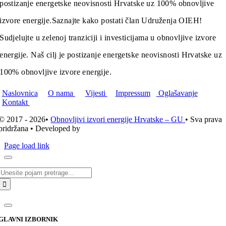
postizanje energetske neovisnosti Hrvatske uz 100% obnovljive
izvore energije.
Saznajte kako postati član Udruženja OIEH!
Sudjelujte u zelenoj tranziciji i investicijama u obnovljive izvore
energije. Naš cilj je postizanje energetske neovisnosti Hrvatske uz
100% obnovljive izvore energije.
Naslovnica
O nama
Vijesti
Impressum
Oglašavanje
Kontakt
© 2017 - 2026•
Obnovljivi izvori energije Hrvatske – GU
• Sva prava
pridržana • Developed by
ICE STUDIO d.o.o.
Page load link
Traži...
GLAVNI IZBORNIK