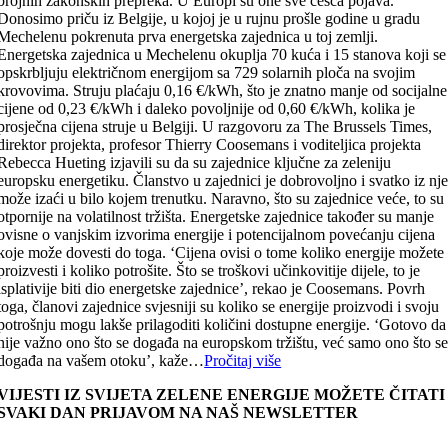
brojnih zakonskih prepreka. U Europi su one sve češća pojava.
Donosimo priču iz Belgije, u kojoj je u rujnu prošle godine u gradu
Mechelenu pokrenuta prva energetska zajednica u toj zemlji.
Energetska zajednica u Mechelenu okuplja 70 kuća i 15 stanova koji se
opskrbljuju električnom energijom sa 729 solarnih ploča na svojim
krovovima. Struju plaćaju 0,16 €/kWh, što je znatno manje od socijalne
cijene od 0,23 €/kWh i daleko povoljnije od 0,60 €/kWh, kolika je
prosječna cijena struje u Belgiji. U razgovoru za The Brussels Times,
direktor projekta, profesor Thierry Coosemans i voditeljica projekta
Rebecca Hueting izjavili su da su zajednice ključne za zeleniju
europsku energetiku. Članstvo u zajednici je dobrovoljno i svatko iz nj
može izaći u bilo kojem trenutku. Naravno, što su zajednice veće, to su
otpornije na volatilnost tržišta. Energetske zajednice također su manje
ovisne o vanjskim izvorima energije i potencijalnom povećanju cijena
koje može dovesti do toga. ‘Cijena ovisi o tome koliko energije možete
proizvesti i koliko potrošite. Što se troškovi učinkovitije dijele, to je
isplativije biti dio energetske zajednice’, rekao je Coosemans. Povrh
toga, članovi zajednice svjesniji su koliko se energije proizvodi i svoju
potrošnju mogu lakše prilagoditi količini dostupne energije. ‘Gotovo da
nije važno ono što se događa na europskom tržištu, već samo ono što s
događa na vašem otoku’, kaže…
Pročitaj više
VIJESTI IZ SVIJETA ZELENE ENERGIJE MOŽETE ČITATI
SVAKI DAN PRIJAVOM NA NAŠ NEWSLETTER