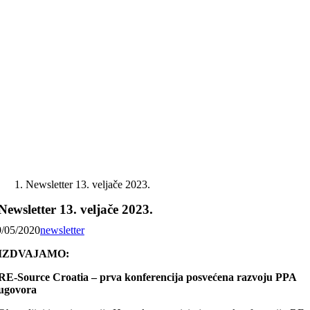
Skip
to
content
Newsletter 13. veljače 2023.
Newsletter 13. veljače 2023.
9/05/2020
newsletter
IZDVAJAMO:
RE-Source Croatia
– prva konferencija posvećena razvoju PPA
ugovora