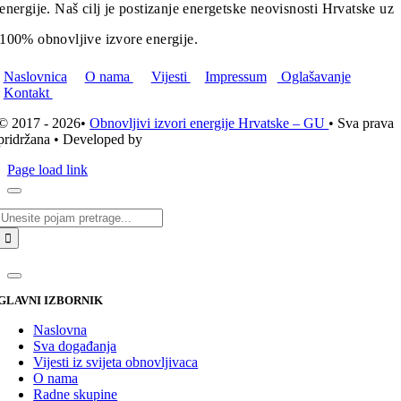
energije. Naš cilj je postizanje energetske neovisnosti Hrvatske uz
100% obnovljive izvore energije.
Naslovnica
O nama
Vijesti
Impressum
Oglašavanje
Kontakt
© 2017 - 2026•
Obnovljivi izvori energije Hrvatske – GU
• Sva prava
pridržana • Developed by
ICE STUDIO d.o.o.
Page load link
Traži...
GLAVNI IZBORNIK
Naslovna
Sva događanja
Vijesti iz svijeta obnovljivaca
O nama
Radne skupine