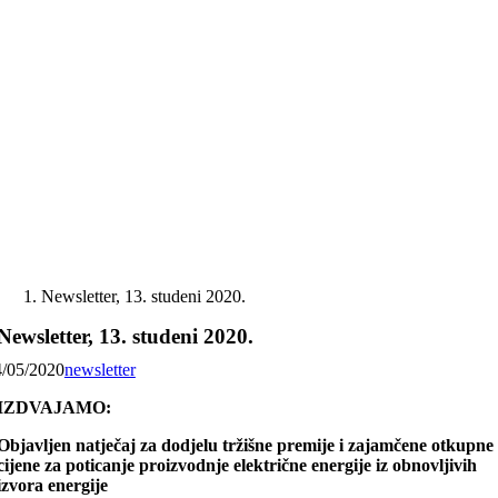
Skip
to
content
Newsletter, 13. studeni 2020.
Newsletter, 13. studeni 2020.
4/05/2020
newsletter
IZDVAJAMO:
Objavljen natječaj za dodjelu tržišne premije i zajamčene otkupne
cijene za poticanje proizvodnje električne energije iz obnovljivih
izvora energije