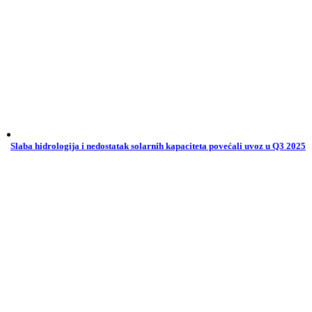
Slaba hidrologija i nedostatak solarnih kapaciteta povećali uvoz u Q3 2025