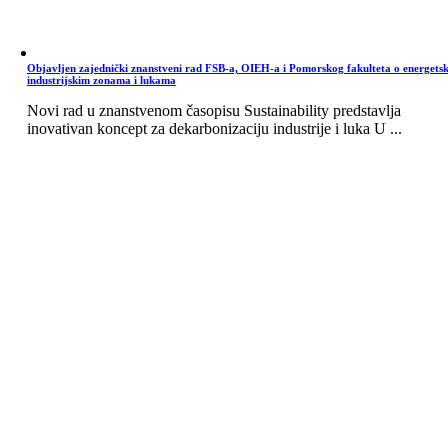
Objavljen zajednički znanstveni rad FSB-a, OIEH-a i Pomorskog fakulteta o energets
industrijskim zonama i lukama
Novi rad u znanstvenom časopisu Sustainability predstavlja
inovativan koncept za dekarbonizaciju industrije i luka U ...