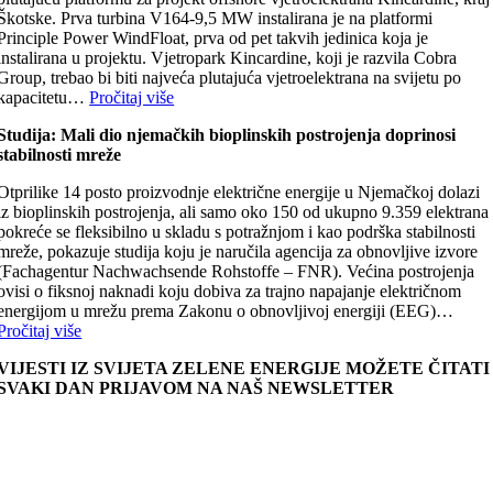
Škotske. Prva turbina V164-9,5 MW instalirana je na platformi
Principle Power WindFloat, prva od pet takvih jedinica koja je
instalirana u projektu. Vjetropark Kincardine, koji je razvila Cobra
Group, trebao bi biti najveća plutajuća vjetroelektrana na svijetu po
kapacitetu…
Pročitaj više
Studija: Mali dio njemačkih bioplinskih postrojenja doprinosi
stabilnosti mreže
Otprilike 14 posto proizvodnje električne energije u Njemačkoj dolazi
iz bioplinskih postrojenja, ali samo oko 150 od ukupno 9.359 elektrana
pokreće se fleksibilno u skladu s potražnjom i kao podrška stabilnosti
mreže, pokazuje studija koju je naručila agencija za obnovljive izvore
(Fachagentur Nachwachsende Rohstoffe – FNR). Većina postrojenja
ovisi o fiksnoj naknadi koju dobiva za trajno napajanje električnom
energijom u mrežu prema Zakonu o obnovljivoj energiji (EEG)…
Pročitaj više
VIJESTI IZ SVIJETA ZELENE ENERGIJE MOŽETE ČITATI
SVAKI DAN PRIJAVOM NA NAŠ NEWSLETTER