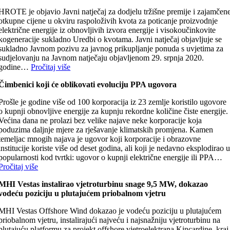
HROTE je objavio Javni natječaj za dodjelu tržišne premije i zajamčen
otkupne cijene u okviru raspoloživih kvota za poticanje proizvodnje
električne energije iz obnovljivih izvora energije i visokoučinkovite
kogeneracije sukladno Uredbi o kvotama. Javni natječaj objavljuje se
sukladno Javnom pozivu za javnog prikupljanje ponuda s uvjetima za
sudjelovanju na Javnom natječaju objavljenom 29. srpnja 2020.
godine…
Pročitaj više
Čimbenici koji će oblikovati evoluciju PPA ugovora
Prošle je godine više od 100 korporacija iz 23 zemlje koristilo ugovore
o kupnji obnovljive energije za kupnju rekordne količine čiste energije.
Većina dana ne prolazi bez velike najave neke korporacije koja
poduzima daljnje mjere za rješavanje klimatskih promjena. Kamen
temeljac mnogih najava je ugovor koji korporacije i obrazovne
institucije koriste više od deset godina, ali koji je nedavno eksplodirao 
popularnosti kod tvrtki: ugovor o kupnji električne energije ili PPA…
Pročitaj više
MHI Vestas instalirao vjetroturbinu snage 9,5 MW, dokazao
vodeću poziciju u plutajućem priobalnom vjetru
MHI Vestas Offshore Wind dokazao je vodeću poziciju u plutajućem
priobalnom vjetru, instalirajući najveću i najsnažniju vjetroturbinu na
plutajuću platformu za projekt offshore vjetroelektrana Kincardine, kraj