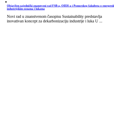
Objavljen zajednički znanstveni rad FSB-a, OIEH-a i Pomorskog fakulteta o energets
industrijskim zonama i lukama
Novi rad u znanstvenom časopisu Sustainability predstavlja
inovativan koncept za dekarbonizaciju industrije i luka U ...