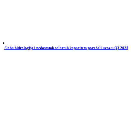
Slaba hidrologija i nedostatak solarnih kapaciteta povećali uvoz u Q3 2025