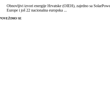
Obnovljivi izvori energije Hrvatske (OIEH), zajedno sa SolarPow
Europe i još 22 nacionalna europska ...
POVEŽIMO SE
Go
to
Top