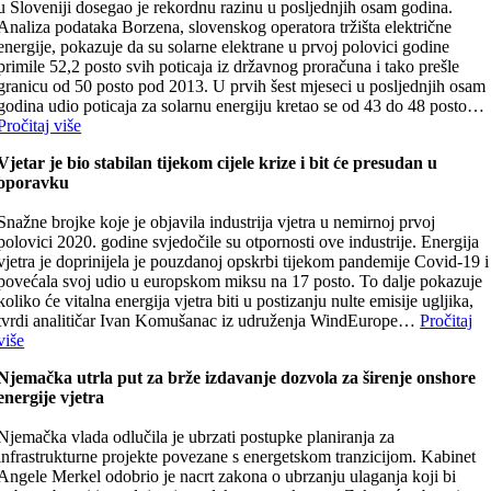
u Sloveniji dosegao je rekordnu razinu u posljednjih osam godina.
Analiza podataka Borzena, slovenskog operatora tržišta električne
energije, pokazuje da su solarne elektrane u prvoj polovici godine
primile 52,2 posto svih poticaja iz državnog proračuna i tako prešle
granicu od 50 posto pod 2013. U prvih šest mjeseci u posljednjih osam
godina udio poticaja za solarnu energiju kretao se od 43 do 48 posto…
Pročitaj više
Vjetar je bio stabilan tijekom cijele krize i bit će presudan u
oporavku
Snažne brojke koje je objavila industrija vjetra u nemirnoj prvoj
polovici 2020. godine svjedočile su otpornosti ove industrije. Energija
vjetra je doprinijela je pouzdanoj opskrbi tijekom pandemije Covid-19 i
povećala svoj udio u europskom miksu na 17 posto. To dalje pokazuje
koliko će vitalna energija vjetra biti u postizanju nulte emisije ugljika,
tvrdi analitičar Ivan Komušanac iz udruženja WindEurope…
Pročitaj
više
Njemačka utrla put za brže izdavanje dozvola za širenje onshore
energije vjetra
Njemačka vlada odlučila je ubrzati postupke planiranja za
infrastrukturne projekte povezane s energetskom tranzicijom. Kabinet
Angele Merkel odobrio je nacrt zakona o ubrzanju ulaganja koji bi