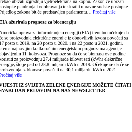
trebao ubrzati izgradnju vjetroelektrana na kopnu. Zakon će ubrzati
postupke planiranja i odobravanja te skratiti upravne sudske postupke.
Prijedlog zakona bit će predstavljen parlamentu…
Pročitaj više
EIA ažurirala prognoze za bioenergiju
Američka uprava za informiranje o energiji (EIA) trenutno očekuje da
će se proizvodnja električne energije iz obnovljivih izvora povećati sa
17 posto u 2019. na 20 posto u 2020. i na 22 posto u 2021. godini,
prema najnovijim kratkoročnim energetskim prognozama agencije
objavljenim 11. kolovoza. Prognoze su da će se biomasa ove godine
koristiti za proizvodnju 27,4 milijarde kilovat sati (kWh) električne
energije, što je pad od 28,8 milijardi kWh u 2019. Očekuje se da će se
proizvodnja iz biomase povećati na 30,1 milijardu kWh u 2021…
Pročitaj više
VIJESTI IZ SVIJETA ZELENE ENERGIJE MOŽETE ČITATI
SVAKI DAN PRIJAVOM NA NAŠ NEWSLETTER