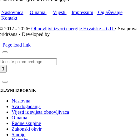
Naslovnica
O nama
Vijesti
Impressum
Oglašavanje
Kontakt
© 2017 - 2026•
Obnovljivi izvori energije Hrvatske – GU
• Sva prava
pridržana • Developed by
ICE STUDIO d.o.o.
Page load link
Traži...
GLAVNI IZBORNIK
Naslovna
Sva događanja
Vijesti iz svijeta obnovljivaca
O nama
Radne skupine
Zakonski okvir
Studije