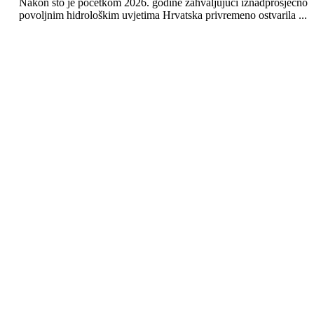
Nakon što je početkom 2026. godine zahvaljujući iznadprosječno
povoljnim hidrološkim uvjetima Hrvatska privremeno ostvarila ...