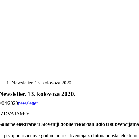
Skip
to
content
Newsletter, 13. kolovoza 2020.
Newsletter, 13. kolovoza 2020.
0/04/2020
newsletter
IZDVAJAMO:
Solarne elektrane u Sloveniji dobile rekordan udio u subvencijam
U prvoj polovici ove godine udio subvencija za fotonaponske elektrane