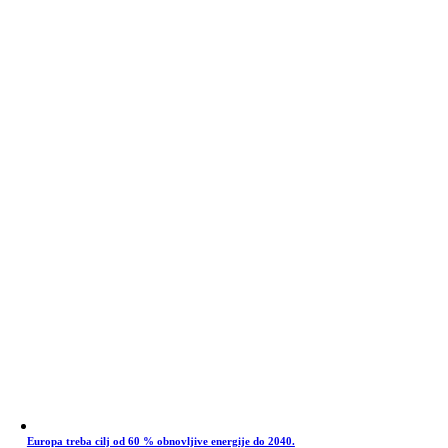
Europa treba cilj od 60 % obnovljive energije do 2040.