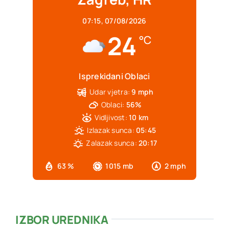
07:15,
07/08/2026
24
°C
Isprekidani Oblaci
Udar vjetra:
9 mph
Oblaci:
56%
Vidljivost:
10 km
Izlazak sunca:
05:45
Zalazak sunca:
20:17
63 %
1015 mb
2 mph
IZBOR UREDNIKA