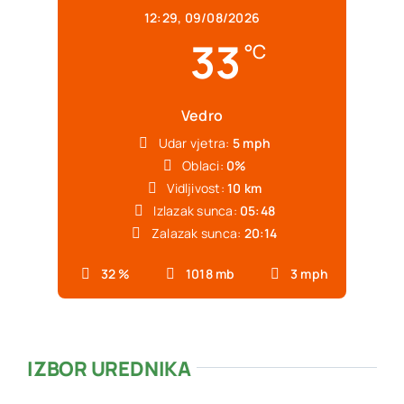
12:29,
09/08/2026
33
°C
Vedro
Udar vjetra:
5 mph
Oblaci:
0%
Vidljivost:
10 km
Izlazak sunca:
05:48
Zalazak sunca:
20:14
32 %
1018 mb
3 mph
IZBOR UREDNIKA