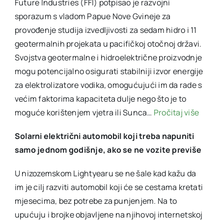
Future Industries (FFI) potpisao je razvojni
sporazum s vladom Papue Nove Gvineje za
provođenje studija izvedljivosti za sedam hidro i 11
geotermalnih projekata u pacifičkoj otočnoj državi.
Svojstva geotermalne i hidroelektrične proizvodnje
mogu potencijalno osigurati stabilniji izvor energije
za elektrolizatore vodika, omogućujući im da rade s
većim faktorima kapaciteta dulje nego što je to
moguće korištenjem vjetra ili Sunca…
Pročitaj više
Solarni električni automobil koji treba napuniti
samo jednom godišnje, ako se ne vozite previše
U nizozemskom Lightyearu se ne šale kad kažu da
im je cilj razviti automobil koji će se cestama kretati
mjesecima, bez potrebe za punjenjem. Na to
upućuju i brojke objavljene na njihovoj internetskoj