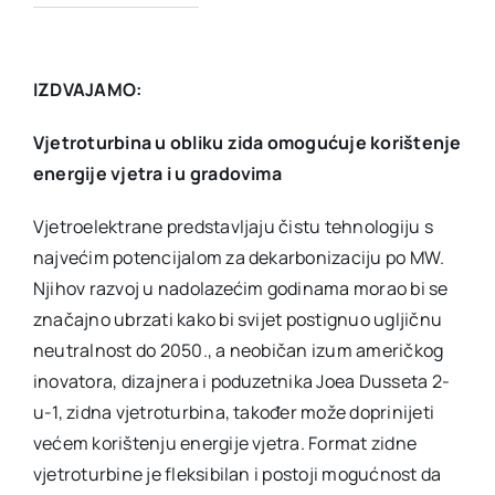
IZDVAJAMO:
Vjetroturbina u obliku zida omogućuje korištenje
energije vjetra i u gradovima
Vjetroelektrane predstavljaju čistu tehnologiju s
najvećim potencijalom za dekarbonizaciju po MW.
Njihov razvoj u nadolazećim godinama morao bi se
značajno ubrzati kako bi svijet postignuo ugljičnu
neutralnost do 2050., a neobičan izum američkog
inovatora, dizajnera i poduzetnika Joea Dusseta 2-
u-1, zidna vjetroturbina, također može doprinijeti
većem korištenju energije vjetra. Format zidne
vjetroturbine je fleksibilan i postoji mogućnost da