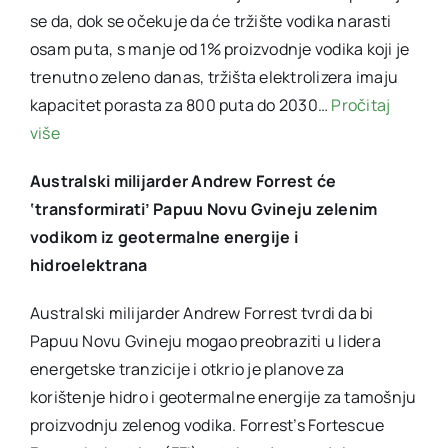
se da, dok se očekuje da će tržište vodika narasti
osam puta, s manje od 1% proizvodnje vodika koji je
trenutno zeleno danas, tržišta elektrolizera imaju
kapacitet porasta za 800 puta do 2030…
Pročitaj
više
Australski milijarder Andrew Forrest će
‘transformirati’ Papuu Novu Gvineju zelenim
vodikom iz geotermalne energije i
hidroelektrana
Australski milijarder Andrew Forrest tvrdi da bi
Papuu Novu Gvineju mogao preobraziti u lidera
energetske tranzicije i otkrio je planove za
korištenje hidro i geotermalne energije za tamošnju
proizvodnju zelenog vodika. Forrest’s Fortescue