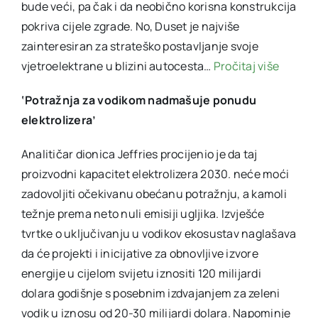
bude veći, pa čak i da neobično korisna konstrukcija
pokriva cijele zgrade. No, Duset je najviše
zainteresiran za strateško postavljanje svoje
vjetroelektrane u blizini autocesta…
Pročitaj više
‘Potražnja za vodikom nadmašuje ponudu
elektrolizera’
Analitičar dionica Jeffries procijenio je da taj
proizvodni kapacitet elektrolizera 2030. neće moći
zadovoljiti očekivanu obećanu potražnju, a kamoli
težnje prema neto nuli emisiji ugljika. Izvješće
tvrtke o uključivanju u vodikov ekosustav naglašava
da će projekti i inicijative za obnovljive izvore
energije u cijelom svijetu iznositi 120 milijardi
dolara godišnje s posebnim izdvajanjem za zeleni
vodik u iznosu od 20-30 milijardi dolara. Napominje