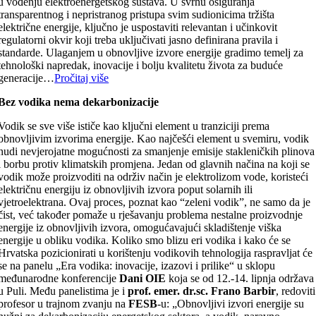
u vođenju elektroenergetskog sustava. U svrhu osiguranja
transparentnog i nepristranog pristupa svim sudionicima tržišta
električne energije, ključno je uspostaviti relevantan i učinkovit
regulatorni okvir koji treba uključivati jasno definirana pravila i
standarde. Ulaganjem u obnovljive izvore energije gradimo temelj za
tehnološki napredak, inovacije i bolju kvalitetu života za buduće
generacije…
Pročitaj više
Bez vodika nema dekarbonizacije
Vodik se sve više ističe kao ključni element u tranziciji prema
obnovljivim izvorima energije. Kao najčešći element u svemiru, vodik
nudi nevjerojatne mogućnosti za smanjenje emisije stakleničkih plinova
i borbu protiv klimatskih promjena. Jedan od glavnih načina na koji se
vodik može proizvoditi na održiv način je elektrolizom vode, koristeći
električnu energiju iz obnovljivih izvora poput solarnih ili
vjetroelektrana. Ovaj proces, poznat kao “zeleni vodik”, ne samo da je
čist, već također pomaže u rješavanju problema nestalne proizvodnje
energije iz obnovljivih izvora, omogućavajući skladištenje viška
energije u obliku vodika. Koliko smo blizu eri vodika i kako će se
Hrvatska pozicionirati u korištenju vodikovih tehnologija raspravljat će
se na panelu „Era vodika: inovacije, izazovi i prilike“ u sklopu
međunarodne konferencije
Dani OIE
koja se od 12.-14. lipnja održava
u Puli. Među panelistima je i
prof. emer. dr.sc. Frano Barbir
, redoviti
profesor u trajnom zvanju na
FESB
-u: „Obnovljivi izvori energije su