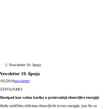
Skip
to
content
Newsletter 10. lipnja
Newsletter 10. lipnja
2/02/2019
newsletter
IZDVAJAMO:
Biootpad kao važna karika u proizvodnji obnovljive energije
Među različitim oblicima obnovljivih izvora energije, kao što su