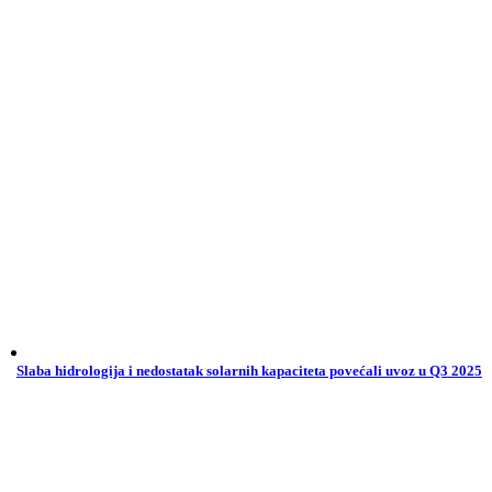
Slaba hidrologija i nedostatak solarnih kapaciteta povećali uvoz u Q3 2025