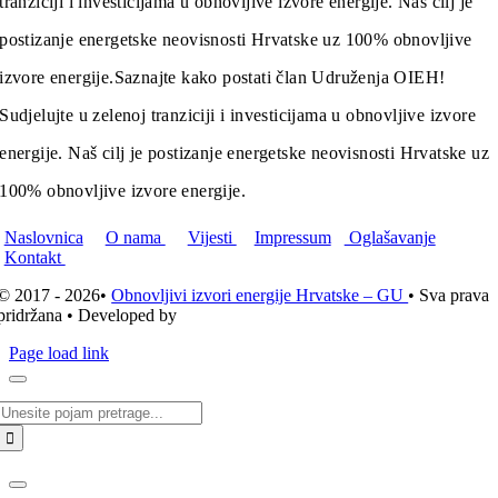
tranziciji i investicijama u obnovljive izvore energije. Naš cilj je
postizanje energetske neovisnosti Hrvatske uz 100% obnovljive
izvore energije.
Saznajte kako postati član Udruženja OIEH!
Sudjelujte u zelenoj tranziciji i investicijama u obnovljive izvore
energije. Naš cilj je postizanje energetske neovisnosti Hrvatske uz
100% obnovljive izvore energije.
Naslovnica
O nama
Vijesti
Impressum
Oglašavanje
Kontakt
© 2017 - 2026•
Obnovljivi izvori energije Hrvatske – GU
• Sva prava
pridržana • Developed by
ICE STUDIO d.o.o.
Page load link
Traži...