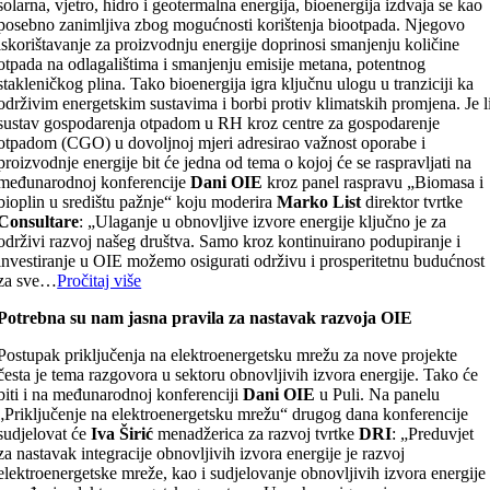
solarna, vjetro, hidro i geotermalna energija, bioenergija izdvaja se kao
posebno zanimljiva zbog mogućnosti korištenja biootpada. Njegovo
iskorištavanje za proizvodnju energije doprinosi smanjenju količine
otpada na odlagalištima i smanjenju emisije metana, potentnog
stakleničkog plina. Tako bioenergija igra ključnu ulogu u tranziciji ka
održivim energetskim sustavima i borbi protiv klimatskih promjena. Je l
sustav gospodarenja otpadom u RH kroz centre za gospodarenje
otpadom (CGO) u dovoljnoj mjeri adresirao važnost oporabe i
proizvodnje energije bit će jedna od tema o kojoj će se raspravljati na
međunarodnoj konferencije
Dani OIE
kroz panel raspravu „Biomasa i
bioplin u središtu pažnje“ koju moderira
Marko List
direktor tvrtke
Consultare
: „Ulaganje u obnovljive izvore energije ključno je za
održivi razvoj našeg društva. Samo kroz kontinuirano podupiranje i
investiranje u OIE možemo osigurati održivu i prosperitetnu budućnost
za sve…
Pročitaj više
Potrebna su nam jasna pravila za nastavak razvoja OIE
Postupak priključenja na elektroenergetsku mrežu za nove projekte
česta je tema razgovora u sektoru obnovljivih izvora energije. Tako će
biti i na međunarodnoj konferenciji
Dani OIE
u Puli. Na panelu
„Priključenje na elektroenergetsku mrežu“ drugog dana konferencije
sudjelovat će
Iva Širić
menadžerica za razvoj tvrtke
DRI
: „Preduvjet
za nastavak integracije obnovljivih izvora energije je razvoj
elektroenergetske mreže, kao i sudjelovanje obnovljivih izvora energije