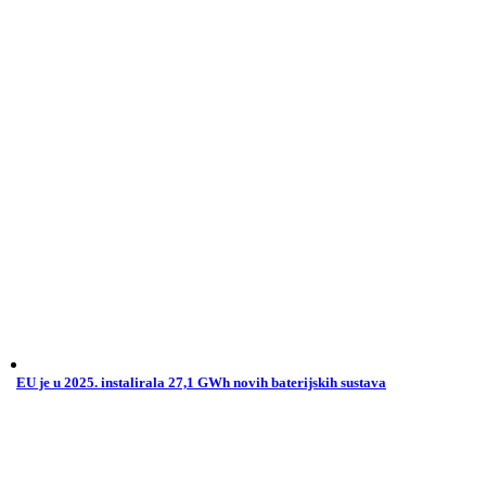
EU je u 2025. instalirala 27,1 GWh novih baterijskih sustava