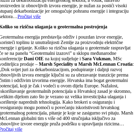
nužni za dekarbonizaciju energetskog sektora, a vodik, naravno
proizveden iz obnovljivih izvora energije, je nužan za postići visoki
stupanj dekarbonizacije jer omogućuje pohranu energije i integraciju
sektora…
Pročitaj više
Koliko su rizična ulaganja u geotermalna postrojenja
Geotermalna energija predstavlja održiv i pouzdan izvor energije,
koristeći toplinu iz unutrašnjosti Zemlje za proizvodnju električne
energije i grijanje. Koliko su rizična ulaganja u geotermale raspravljat
će se na panelu “Geotermalni izazovi” u sklopu međunarodne
konferencije
Dani OIE
na kojoj sudjeluje i
Sara Vukman
, MSc
voditeljica prodaje –
Marsh Speciality u Marsh McLennan Croatia
:
„Dok svijet juri za dekarbonizacijom, podupiranje i daljnji razvoj
obnovljivih izvora energije ključni su za ubrzavanje tranzicije prema
čistim i održivim izvorima energije. Hrvatska ima bogat geotermalni
potencijal, koji je čak i vodeći u ovom dijelu Europe. Nažalost,
iskorištavanje geotermalnih potencijala u Hrvatskoj zasad je skromno,
velikim dijelom zato što je vezano uz velika investicijska ulaganja i
korištenje naprednih tehnologija. Kako brokeri u osiguranju i
reosiguranju mogu pomoći u povećanju iskoristivosti hrvatskog
geotermalnog potencijala, pitanje je koje se zasigurno svi pitaju. Marsh
McLennan globalni tim s više od 400 stručnjaka isključivo za
obnovljive izvore energije pruža podršku u upravljanju rizicima…
Pročitaj više