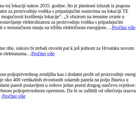
 toj lokaciji nakon 2035. godine, što je planirani izlazak iz pogona
zator za proizvodnju vodika s pripadajućim sustavima na lokaciji TE
 mogućnosti korištenja lokacije“. „S obzirom na trenutne uvjete u
postavljanje elektrolizatora za proizvodnju vodika s pripadajućim
nosti o trenutačnom stanju na tržištu električnom energijom….
Pročitaj više
dne ribe, uskoro bi trebali otvoriti put k još jednom za Hrvatsku novom
nim elektranama…
Pročitaj više
nost poljoprivrednog zemljišta kao i dodatni profit od proizvodnje energ
je oko 400 vertikalnih dvostranih solarnih panela na polju žitarica u
olarni paneli postavljeni u redove jedan pored drugog sunčevu svjetlost 
rebnom poljoprivrednom opremom. Da bi se zaštitili od oštećenja izazva
a…
Pročitaj više