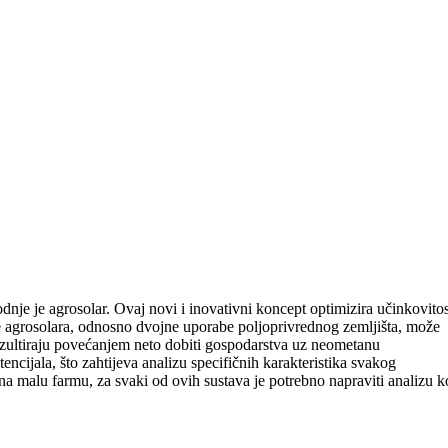
nje je agrosolar. Ovaj novi i inovativni koncept optimizira učinkovitos
enje agrosolara, odnosno dvojne uporabe poljoprivrednog zemljišta, može
ezultiraju povećanjem neto dobiti gospodarstva uz neometanu
cijala, što zahtijeva analizu specifičnih karakteristika svakog
 na malu farmu, za svaki od ovih sustava je potrebno napraviti analizu k