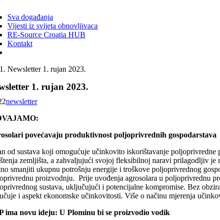
ggle
vigation
Sva događanja
Vijesti iz svijeta obnovljivaca
RE-Source Croatia HUB
Kontakt
Newsletter 1. rujan 2023.
sletter 1. rujan 2023.
22
newsletter
DVAJAMO:
osolari povećavaju produktivnost poljoprivrednih gospodarstava
an od sustava koji omogućuje učinkovito iskorištavanje poljoprivredne po
štenja zemljišta, a zahvaljujući svojoj fleksibilnoj naravi prilagodljiv
tno smanjiti ukupnu potrošnju energije i troškove poljoprivrednog gosp
joprivrednu proizvodnju. Prije uvođenja agrosolara u poljoprivrednu proi
oprivrednog sustava, uključujući i potencijalne kompromise. Bez obzira 
jučuje i aspekt ekonomske učinkovitosti. Više o načinu mjerenja učinkov
 ima novu ideju: U Plominu bi se proizvodio vodik