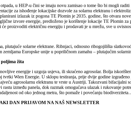
tpada, u HEP-u čini se imaju novu zamisao o tome što bi mogli raditi na
tacije za ishođenje lokacijske dozvole za solarnu elektranu i elektroli
planirani izlazak iz pogona TE Plomin je 2035. godine, što otvara nove
gljične izvore energije, predloženo je korištenje lokacije TE Plomin za 
ili će proizvoditi električnu energiju i prodavati je u mrežu, sve u ovis
, plutajuće solarne elektrane. Ribnjaci, odnosno ribogojilišta slatkovo
ugim zemljama Europske unije u popriličnom zamahu – plutajućim solar
poljima žita
ovljive energije i uzgoja usjeva, ili skraćeno agrosolar. Bolja iskorište
 tvrtki Wien Energie. U sklopu testiranja, prije dvije godine izgrađeno 
veću agrosolarnu elektranu te vrste u Austriji. Takozvani bifacijalni s
sjevi rastu između panela, dok razmak omogućava ulazak i rukovanje pot
 udaljenost od oko jednog metra, što pomaže i povećanju biodiverzitet
SVAKI DAN PRIJAVOM NA NAŠ NEWSLETTER