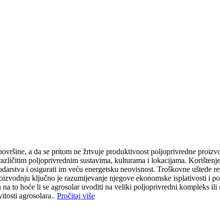
vršine, a da se pritom ne žrtvuje produktivnost poljoprivredne proizvod
 je različitim poljoprivrednim sustavima, kulturama i lokacijama. Korišt
odarstva i osigurati im veću energetsku neovisnost. Troškovne uštede r
zvodnju ključno je razumijevanje njegove ekonomske isplativosti i poten
na to hoće li se agrosolar uvoditi na veliki poljoprivredni kompleks ili
itosti agrosolara..
Pročitaj više