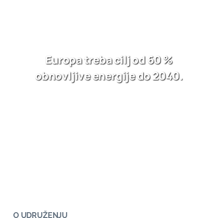
Europa treba cilj od 60 %
obnovljive energije do 2040.
O UDRUŽENJU