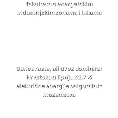
fakulteta o energetskim
industrijskim zonama i lukama
Sunce raste, ali uvoz dominira:
Hrvatska u lipnju 32,7 %
električne energije osigurala iz
inozemstva