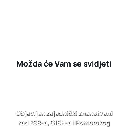
Možda će Vam se svidjeti
Objavljen zajednički znanstveni
rad FSB-a, OIEH-a i Pomorskog