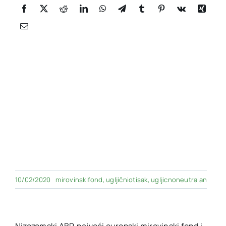
10/02/2020
mirovinskifond
,
ugljičniotisak
,
ugljicnoneutralan
Nizozemski ABP, najveći europski mirovinski fond i