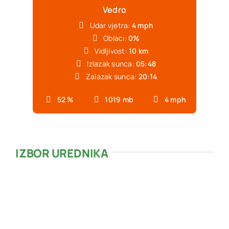
Vedro
Udar vjetra:
4 mph
Oblaci:
0%
Vidljivost:
10 km
Izlazak sunca:
05:48
Zalazak sunca:
20:14
52 %
1019 mb
4 mph
IZBOR UREDNIKA