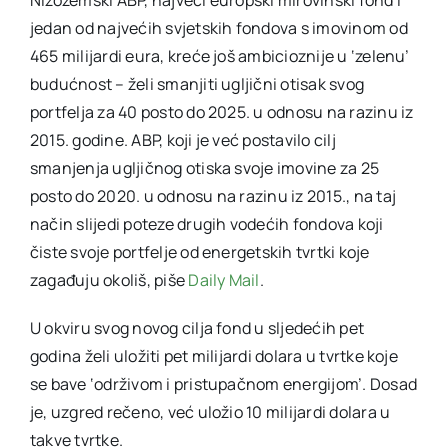
jedan od najvećih svjetskih fondova s imovinom od
465 milijardi eura, kreće još ambicioznije u ‘zelenu’
budućnost – želi smanjiti ugljični otisak svog
portfelja za 40 posto do 2025. u odnosu na razinu iz
2015. godine. ABP, koji je već postavilo cilj
smanjenja ugljičnog otiska svoje imovine za 25
posto do 2020. u odnosu na razinu iz 2015., na taj
način slijedi poteze drugih vodećih fondova koji
čiste svoje portfelje od energetskih tvrtki koje
zagađuju okoliš, piše
Daily Mail
.
U okviru svog novog cilja fond u sljedećih pet
godina želi uložiti pet milijardi dolara u tvrtke koje
se bave ‘održivom i pristupačnom energijom’. Dosad
je, uzgred rečeno, već uložio 10 milijardi dolara u
takve tvrtke.