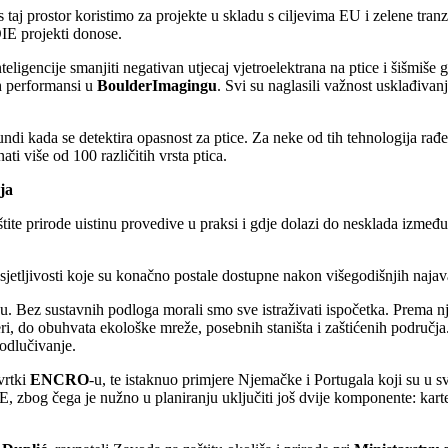
 taj prostor koristimo za projekte u skladu s ciljevima EU i zelene tranz
OIE projekti donose.
igencije smanjiti negativan utjecaj vjetroelektrana na ptice i šišmiše 
ih performansi u
BoulderImagingu
. Svi su naglasili važnost usklađiva
di kada se detektira opasnost za ptice. Za neke od tih tehnologija rađen
i više od 100 različitih vrsta ptica.
ja
ite prirode uistinu provedive u praksi i gdje dolazi do nesklada izmeđ
sjetljivosti koje su konačno postale dostupne nakon višegodišnjih najava 
. Bez sustavnih podloga morali smo sve istraživati ispočetka. Prema njez
 zvijeri, do obuhvata ekološke mreže, posebnih staništa i zaštićenih podru
 odlučivanje.
tvrtki
ENCRO
-u, te istaknuo primjere Njemačke i Portugala koji su u s
 zbog čega je nužno u planiranju uključiti još dvije komponente: karte 