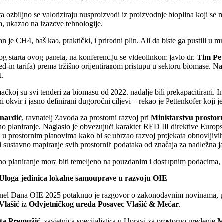
ta ozbiljno se valoriziraju nusproizvodi iz proizvodnje bioplina koji se 
, ukazao na izazove tehnologije.
n je CH4, baš kao, praktički, i prirodni plin. Ali da biste ga pustili u m
og starta ovog panela, na konferenciju se videolinkom javio dr.
Tim Pe
eed-in tarifa) prema tržišno orijentiranom pristupu u sektoru biomase. N
t.
čkoj su svi tenderi za biomasu od 2022. nadalje bili prekapacitirani. In
i okvir i jasno definirani dugoročni ciljevi – rekao je Pettenkofer koji j
nardić
, ravnatelj Zavoda za prostorni razvoj pri
Ministarstvu prostor
no planiranje. Naglasio je obvezujući karakter RED III direktive Europske
 u prostornim planovima kako bi se ubrzao razvoj projekata obnovljivih 
 sustavno mapiranje svih prostornih podataka od značaja za nadležna ja
no planiranje mora biti temeljeno na pouzdanim i dostupnim podacima, a
oga jedinica lokalne samouprave u razvoju OIE
nel Dana OIE 2025 potaknuo je razgovor o zakonodavnim novinama, pra
Vlašić
iz
Odvjetničkog ureda
Posavec Vlašić & Mećar
.
ta Premužić
, savjetnica specijalistica u Upravi za prostorno uređenje
M