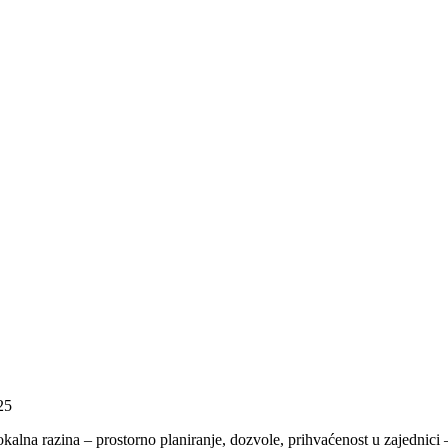
25
kalna razina – prostorno planiranje, dozvole, prihvaćenost u zajednici –