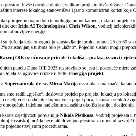
e o prostoru bivše tvornice glinice, velikom projektu bivše države. Danas
aštititi interese lokalnog stanovništva i jasno komunicirati koristi koje 
ko primjenom naprednih tehnologija poput kamera, radara i umjetne intel
i direktor
Irida AI Technologiesa
i
Chris Wilson
, voditelj inženjersk
jom obnovljive energije.
li su rješenja koja omogućuju zaustavljanje turbina unutar 25 do 60 sekun
2% zaustavljanja turbina bilo je „lažno“. Pojedini sustavi mogu prepoznat
zvoj OIE uz očuvanje prirode i okoliša – praksa, izazovi i rješen
dnjem panelu Dana OIE 2025 raspravljalo se jesu li postojeće mjere zašt
ca Odjela za ugovore i rizike u tvrtki
Energija projekt
.
ica
Supernaturala dr. sc. Mirna Mazija
osvrnula se na značaj karata o
a smo radili „pješke“, doslovno projekt po projekt, lokaciju po lokaciju
ti i osjetljivosti različitih skupina vrsta poput ptica, šišmiša i velikih
ne omogućuju i tijelima nadležnim za zaštitu okoliša jasnije i dosljednije
u karata osjetljivosti pohvalio je
Nikola Pletikosa
, voditelj projekata u 
alnoj Hrvatskoj možda neće biti dovoljno prostora za ubrzani razvoj OIE,
ne pojednostavljenim procedurama.