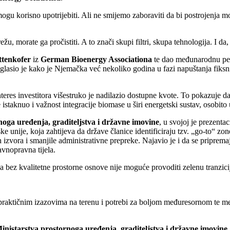
mogu korisno upotrijebiti. Ali ne smijemo zaboraviti da bi postrojenja mo
režu, morate ga pročistiti. A to znači skupi filtri, skupa tehnologija. I 
ttenkofer
iz
German Bioenergy Associationa
te dao međunarodnu pers
aglasio je kako je Njemačka već nekoliko godina u fazi napuštanja fiksni
teres investitora višestruko je nadilazio dostupne kvote. To pokazuje da
e istaknuo i važnost integracije biomase u širi energetski sustav, osobito 
noga uređenja, graditeljstva i državne imovine
, u svojoj je prezenta
 unije, koja zahtijeva da države članice identificiraju tzv. „go-to“ zone
izvora i smanjile administrativne prepreke. Najavio je i da se priprema
vnopravna tijela.
 bez kvalitetne prostorne osnove nije moguće provoditi zelenu tranzicij
ktičnim izazovima na terenu i potrebi za boljom međuresornom te međ
inistarstva prostornoga uređenja, graditeljstva i državne imovine