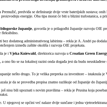
a Premužić, predviđa se definiranje dvije vrste baterijskih sustava; onih
oizvodnju energije. Oba tipa morat će biti u blizini trafostanica, a prima
-bilogorske županije
, govorila je o prilagodbi županije razvoju OIE p
e fleksibilno.
ati bez dodatnog administrativnog labirinta – rekla je A. Andri pa dodal
oteženjem između zaštite okoliša i razvoja OIE projekata.
la je i
Vjeka Kniewald
, direktorica razvoja u
Croatian Green Energ
a, a ono što se na lokalnoj razini onda događa jest da budu neusklađen
upanije nešto drugo. To je velika prepreka za investitore – istaknula je
kazala je da se provedba propisa znatno razlikuje od županije do župani
još nisu bili upoznati s novim pravilima – rekla je Prusina koja poseban
raksi.
. U njegovoj se općini već nalaze dvije sunčane i jedna vjetroelektrana,