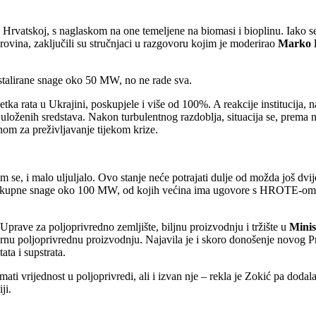
 u Hrvatskoj, s naglaskom na one temeljene na biomasi i bioplinu. Iako s
sirovina, zaključili su stručnjaci u razgovoru kojim je moderirao
Marko 
nstalirane snage oko 50 MW, no ne rade sva.
ka rata u Ukrajini, poskupjele i više od 100%. A reakcije institucija, n
na uloženih sredstava. Nakon turbulentnog razdoblja, situacija se, prema
dnom za preživljavanje tijekom krize.
 se, i malo uljuljalo. Ovo stanje neće potrajati dulje od možda još dvij
masu, ukupne snage oko 100 MW, od kojih većina ima ugovore s HROTE-om
a Uprave za poljoprivredno zemljište, biljnu proizvodnju i tržište u
Minis
imarnu poljoprivrednu proizvodnju. Najavila je i skoro donošenje novog P
ata i supstrata.
ti vrijednost u poljoprivredi, ali i izvan nje – rekla je Zokić pa dodala
ji.