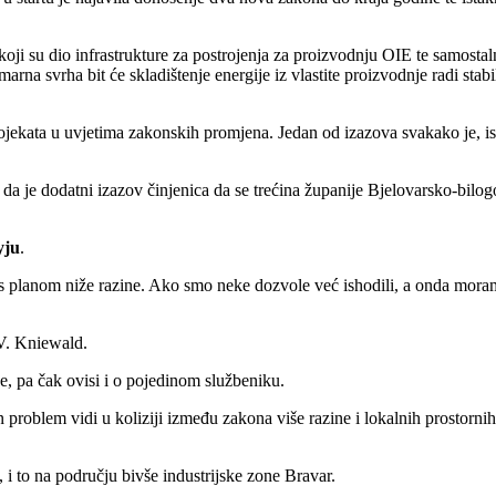
 koji su dio infrastrukture za postrojenja za proizvodnju OIE te samostal
rna svrha bit će skladištenje energije iz vlastite proizvodnje radi stabi
rojekata u uvjetima zakonskih promjena. Jedan od izazova svakako je, i
a da je dodatni izazov činjenica da se trećina županije Bjelovarsko-bilog
yju
.
e s planom niže razine. Ako smo neke dozvole već ishodili, a onda mora
 V. Kniewald.
je, pa čak ovisi i o pojedinom službeniku.
 problem vidi u koliziji između zakona više razine i lokalnih prostorni
 i to na području bivše industrijske zone Bravar.