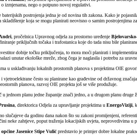
i o izmjenama, nego o potpuno novoj regulativi.
e baterijskih postrojenja jedna je od novina tih zakona. Kako je pojasnil
a skladištenje koja se mogu planirati neovisno o samim postrojenjima za pr
Andri
, pročelnica Upravnog odjela za prostorno uređenje
Bjelovarsko
finiranje priključnih točaka i trafostanica koje do tada nisu bile planiran
vestitor dobije točku priključenja, to mora moći planirati i implementir
nalazi unutar ekološke mreže, zbog čega je naglasila i potrebu za uravn
ma u usklađivanju lokalnih prostornih planova s projektima OIE govori
 i vjetroelektrane često su planirane kao građevine od državnog značaj
rostornih planova, razvoj OIE projekta još se više produžuje.
ječ u jednom planu jedne županije znači jedno, a u drugom planu druge ž
Prusina
, direktorica Odjela za upravljanje projektima u
EnergoViziji
, 
mo slučajeve da godinu dana nakon što su zakoni promijenjeni, referenti 
 čini neke zahtjeve, poput traženja lokacijskih uvjeta, neprovedivima u p
općine Jasenice
Stipe Vulić
predstavio je primjer dobre lokalne prakse