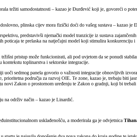
rala težiti samodostatnosti – kazao je Đurđević koji je, govoreći o pote
da, doslovno, plinska cijev mora fizički doći do vašeg sustava – kazao je 
pektivu, predstavivši njemački model tranzicije iz sustava zajamčenih
h poticaja te prelaska na natječajni model koji stimulira konkurenciju i
 tržišni pristup može funkcionirati, ali pod uvjetom da se ponudi stabila
u kontekstu toplinarstva i sektorske integracije.
ciji uoči sedmog panela govorio o važnosti integracije obnovljivih izvora
, prioritetna područja za razvoj OIE. Te zone, kazao je, trebaju biti jas
ju novi Zakon o prostornom uređenju te Zakon o gradnji, koji bi trebali
u na održiv način – kazao je Linardić.
uinstitucionalnom usklađenošću, a moderirala ga je odvjetnica
Tihan
, u startu je najavila donošenje dva nova zakona do kraja godine te ista