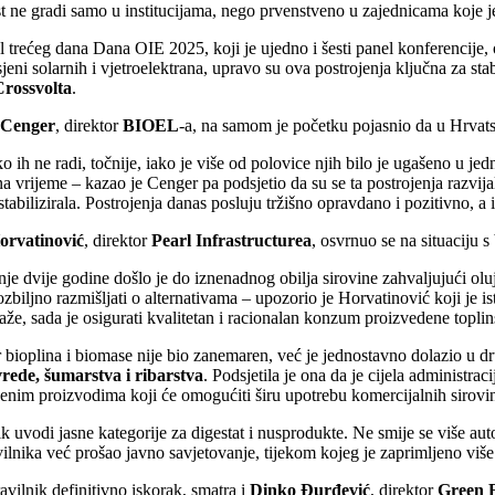
 ne gradi samo u institucijama, nego prvenstveno u zajednicama koje je
l trećeg dana Dana OIE 2025, koji je ujedno i šesti panel konferencije, 
sjeni solarnih i vjetroelektrana, upravo su ova postrojenja ključna za sta
Crossvolta
.
 Cenger
, direktor
BIOEL
-a, na samom je početku pojasnio da u Hrvats
o ih ne radi, točnije, iako je više od polovice njih bilo je ugašeno u j
 na vrijeme – kazao je Cenger pa podsjetio da su se ta postrojenja razvi
 stabilizirala. Postrojenja danas posluju tržišno opravdano i pozitivno, 
orvatinović
, direktor
Pearl Infrastructurea
, osvrnuo se na situaciju 
nje dvije godine došlo je do iznenadnog obilja sirovine zahvaljujući olu
biljno razmišljati o alternativama – upozorio je Horvatinović koji j
aže, sada je osigurati kvalitetan i racionalan konzum proizvedene toplins
 bioplina i biomase nije bio zanemaren, već je jednostavno dolazio u d
vrede, šumarstva i ribarstva
. Podsjetila je ona da je cijela administr
enim proizvodima koji će omogućiti širu upotrebu komercijalnih sirovina, 
ik uvodi jasne kategorije za digestat i nusprodukte. Ne smije se više aut
vilnika već prošao javno savjetovanje, tijekom kojeg je zaprimljeno vi
avilnik definitivno iskorak, smatra i
Dinko Đurđević
, direktor
Green E