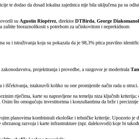
icije te dodao da dosad lokalna zajednica nije bila uključena pa su odluč
govorili su
Agustín Riopérez
, direktor
DTBirda
,
George Diakomanol
nja zaštite bioraznolikosti s potrebom za učinkovitom i neprekidnom
a su i istraživanja koja su pokazala da je 98,3% ptica pravilno identific
u zakonodavstva, projektiranja i provedbe, a razgovor je moderirala
Tan
i iščekivanja, istaknuvši koliko su one promijenile način rada u struci.
inim riječima, karte su napravljene na temelju niza ključnih kriterija;
čja. Osim što omogućuju investitorima i konzultantima da brže i preciznije
vojim planovima kombinirali ekološke i tehničke kriterije. Upozorio je 
ubrzanog razvoja i karte infrastrukture (npr. dalekovodi) koje bi takođe