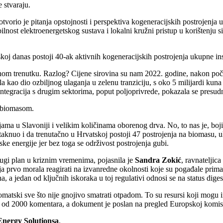
 stvaraju.
otvorio je pitanja opstojnosti i perspektiva kogeneracijskih postrojenja
bilnost elektroenergetskog sustava i lokalni kružni pristup u korištenju 
koj danas postoji 40-ak aktivnih kogeneracijskih postrojenja ukupne i
ednom trenutku. Razlog? Cijene sirovina su nam 2022. godine, nakon počet
jala kao dio ozbiljnog ulaganja u zelenu tranziciju, s oko 5 milijardi ku
a integracija s drugim sektorima, poput poljoprivrede, pokazala se presu
s biomasom.
jama u Slavoniji i velikim količinama oborenog drva. No, to nas je, bojim
e istaknuo i da trenutačno u Hrvatskoj postoji 47 postrojenja na bio
ke energije jer bez toga se održivost postrojenja gubi.
rugi plan u kriznim vremenima, pojasnila je
Sandra Zokić
, ravnateljic
acija prvo morala reagirati na izvanredne okolnosti koje su pogađale pr
a jedan od ključnih iskoraka u toj regulativi odnosi se na status digest
omatski sve što nije gnojivo smatrati otpadom. To su resursi koji mogu ima
še od 2000 komentara, a dokument je poslan na pregled Europskoj komisi
nergy Solutionsa
.