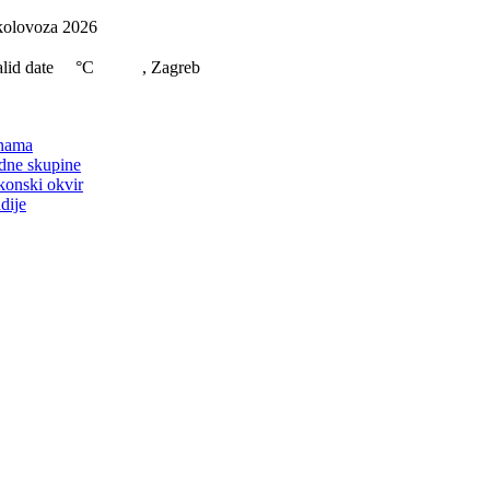
Skip
kolovoza 2026
to
content
lid date
°C
, Zagreb
on
nama
dne skupine
konski okvir
dije