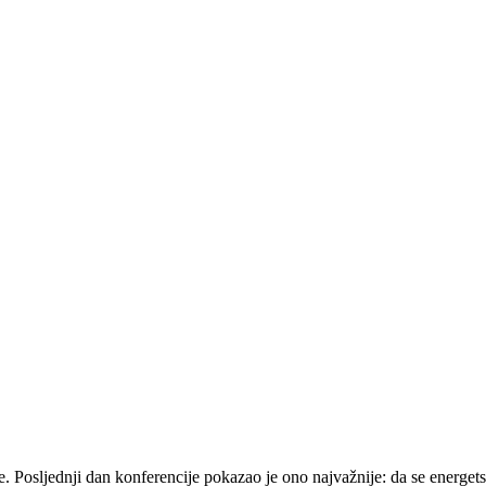
je. Posljednji dan konferencije pokazao je ono najvažnije: da se energet