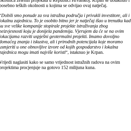
okosnica zelenih projekata u Republici Hrvatskoj. Krpan se dotaknuo i
posebno teških okolnosti u kojima se odvijao ovaj natječaj.
“
Dobili smo ponude za sva istražna područja i privukli investitore, ali i
lokalnu zajednicu. To je osobito bitno jer je natječaj išao u trenutku kad
su sve velike kompanije stopirale projekte istraživanja zbog
neizvjesnosti koju je donijela pandemija. Vjerujem da će se na ovim
lokacijama razviti uspješni geotermalni projekti. Imamo dovoljno
domaćeg znanja i iskustva, ali i prirodnih potencijala koje moramo
usmjeriti u one obnovljive izvore od kojih gospodarstvo i lokalna
zajednica mogu imati najviše koristi
“, istaknuo je Krpan.
Vrijedi naglasiti kako se samo vrijednost istražnih radova na ovim
projektima procjenjuje na gotovo 152 milijuna kuna.