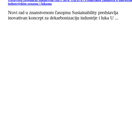
Objavljen zajednički znanstveni rad FSB-a, OIEH-a i Pomorskog fakulteta o energets
industrijskim zonama i lukama
Novi rad u znanstvenom časopisu Sustainability predstavlja
inovativan koncept za dekarbonizaciju industrije i luka U ...