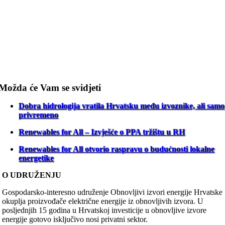
Možda će Vam se svidjeti
Dobra hidrologija vratila Hrvatsku među izvoznike, ali samo
privremeno
Renewables for All – Izvješće o PPA tržištu u RH
Renewables for All otvorio raspravu o budućnosti lokalne
energetike
O UDRUŽENJU
Gospodarsko-interesno udruženje Obnovljivi izvori energije Hrvatske
okuplja proizvođače električne energije iz obnovljivih izvora. U
posljednjih 15 godina u Hrvatskoj investicije u obnovljive izvore
energije gotovo isključivo nosi privatni sektor.