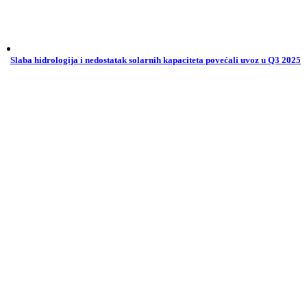
Slaba hidrologija i nedostatak solarnih kapaciteta povećali uvoz u Q3 2025