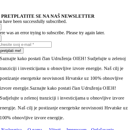
PRETPLATITE SE NA NAŠ NEWSLETTER
u have been successfully subscribed.
re was an error trying to subscribe. Please try again later.
pretplati me!
Saznajte kako postati član Udruženja OIEH! Sudjelujte u zelenoj
tranziciji i investicijama u obnovljive izvore energije. Naš cilj je
postizanje energetske neovisnosti Hrvatske uz 100% obnovljive
izvore energije.
Saznajte kako postati član Udruženja OIEH!
Sudjelujte u zelenoj tranziciji i investicijama u obnovljive izvore
energije. Naš cilj je postizanje energetske neovisnosti Hrvatske uz
100% obnovljive izvore energije.
Naslovnica
O nama
Vijesti
Impressum
Oglašavanje