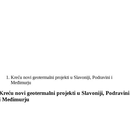
Skip
to
content
Kreću novi geotermalni projekti u Slavoniji, Podravini i
Međimurju
Kreću novi geotermalni projekti u Slavoniji, Podravini
i Međimurju