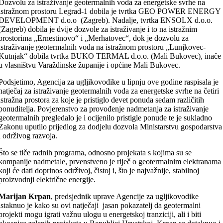
Dozvolu za istraživanje geotermalnih voda za energetske svrhe na
istražnom prostoru Legrad-1 dobila je tvrtka GEO POWER ENERGY
DEVELOPMENT d.o.o (Zagreb). Nadalje, tvrtka ENSOLX d.o.o.
(Zagreb) dobila je dvije dozvole za istraživanje i to na istražnim
prostorima „Ernestinovo“ i „Merhatovec“, dok je dozvolu za
istraživanje geotermalnih voda na istražnom prostoru „Lunjkovec-
Kutnjak“ dobila tvrtka BUKO TERMAL d.o.o. (Mali Bukovec), inače
u vlasništvu Varaždinske županije i općine Mali Bukovec.
Podsjetimo, Agencija za ugljikovodike u lipnju ove godine raspisala je
natječaj za istraživanje geotermalnih voda za energetske svrhe na četiri
istražna prostora za koje je pristiglo devet ponuda sedam različitih
ponuditelja. Povjerenstvo za provođenje nadmetanja za istraživanje
geotermalnih pregledalo je i ocijenilo pristigle ponude te je sukladno
Zakonu uputilo prijedlog za dodjelu dozvola Ministarstvu gospodarstva
i održivog razvoja.
Što se tiče radnih programa, odnosno projekata s kojima su se
kompanije nadmetale, prvenstveno je riječ o geotermalnim elektranama
koji će dati doprinos održivoj, čistoj i, što je najvažnije, stabilnoj
proizvodnji električne energije.
Marijan Krpan
, predsjednik uprave Agencije za ugljikovodike
istaknuo je kako su ovi natječaji jasan pokazatelj da geotermalni
projekti mogu igrati važnu ulogu u energetskoj tranziciji, ali i biti