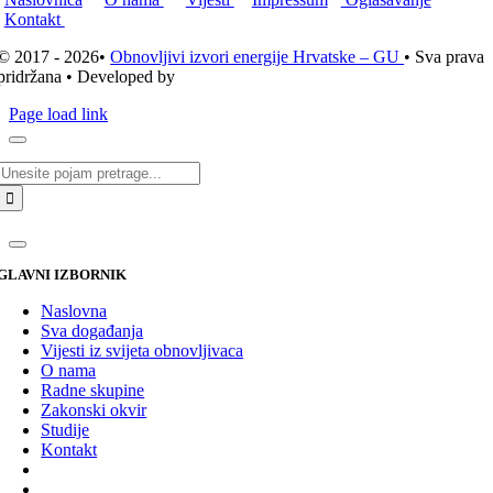
Kontakt
© 2017 - 2026•
Obnovljivi izvori energije Hrvatske – GU
• Sva prava
pridržana • Developed by
ICE STUDIO d.o.o.
Page load link
Traži...
GLAVNI IZBORNIK
Naslovna
Sva događanja
Vijesti iz svijeta obnovljivaca
O nama
Radne skupine
Zakonski okvir
Studije
Kontakt