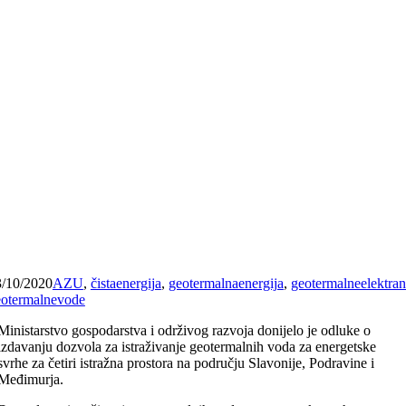
3/10/2020
AZU
,
čistaenergija
,
geotermalnaenergija
,
geotermalneelektra
eotermalnevode
Ministarstvo gospodarstva i održivog razvoja donijelo je odluke o
izdavanju dozvola za istraživanje geotermalnih voda za energetske
svrhe za četiri istražna prostora na području Slavonije, Podravine i
Međimurja.