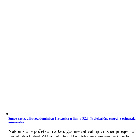
Sunce raste, ali uvoz dominira: Hrvatska u lipnju 32,7 % električne energije osigurala 
inozemstva
Nakon što je početkom 2026. godine zahvaljujući iznadprosječno
povoljnim hidrološkim uvjetima Hrvatska privremeno ostvarila ...