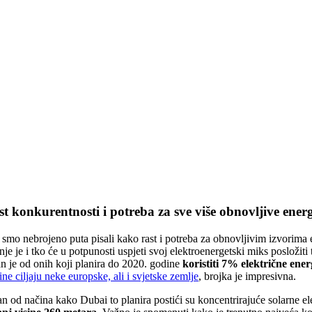
t konkurentnosti i potreba za sve više obnovljive energ
smo nebrojeno puta pisali kako rast i potreba za obnovljivim izvorima en
nje je i tko će u potpunosti uspjeti svoj elektroenergetski miks posloži
an je od onih koji planira do 2020. godine
koristiti 7% električne ener
ne ciljaju neke europske, ali i svjetske zemlje
, brojka je impresivna.
an od načina kako Dubai to planira postići su koncentrirajuće solarne e