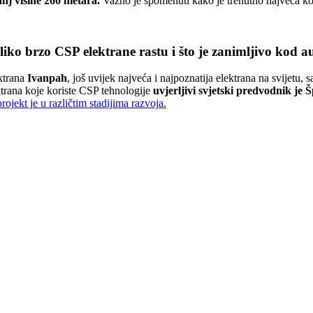
anj visine 260 metara.
Važno je spomenuti kako je trenutno najveća kon
iko brzo CSP elektrane rastu i što je zanimljivo kod a
ktrana
Ivanpah
, još uvijek najveća i najpoznatija elektrana na svijetu,
ktrana koje koriste CSP tehnologije
uvjerljivi svjetski predvodnik je 
rojekt je u različtim stadijima razvoja.