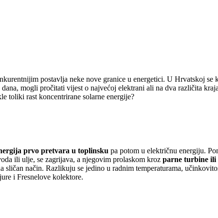
onkurentnijim postavlja neke nove granice u energetici. U Hrvatskoj se k
na, mogli pročitati vijest o najvećoj elektrani ali na dva različita kra
le toliki rast koncentrirane solarne energije?
ergija prvo pretvara u toplinsku
pa potom u električnu energiju. Po
oda ili ulje, se zagrijava, a njegovim prolaskom kroz
parne turbine ili
na sličan način. Razlikuju se jedino u radnim temperaturama, učinkovitos
jure i Fresnelove kolektore.