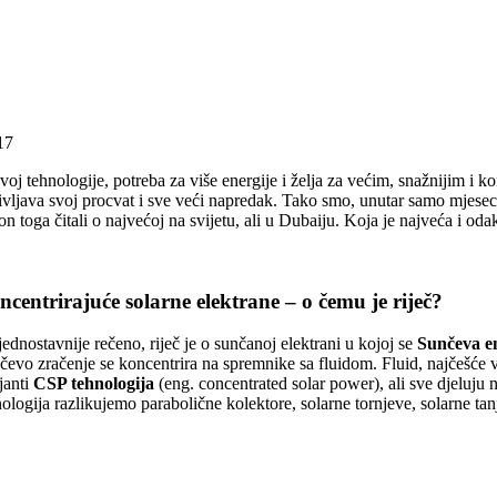
17
oj tehnologije, potreba za više energije i želja za većim, snažnijim i k
vljava svoj procvat i sve veći napredak. Tako smo, unutar samo mjesec da
n toga čitali o najvećoj na svijetu, ali u Dubaiju. Koja je najveća i odak
centrirajuće solarne elektrane – o čemu je riječ?
ednostavnije rečeno, riječ je o sunčanoj elektrani u kojoj se
Sunčeva en
čevo zračenje se koncentrira na spremnike sa fluidom. Fluid, najčešće v
janti
CSP tehnologija
(eng. concentrated solar power), ali sve djeluju 
ologija razlikujemo parabolične kolektore, solarne tornjeve, solarne tan