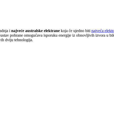
radnja i
najveće australske elektrane
koja će ujedno biti
najveća elekt
Sustav pohrane omogućava isporuku energije iz obnovljivih izvora u bil
vih dviju tehnologija.