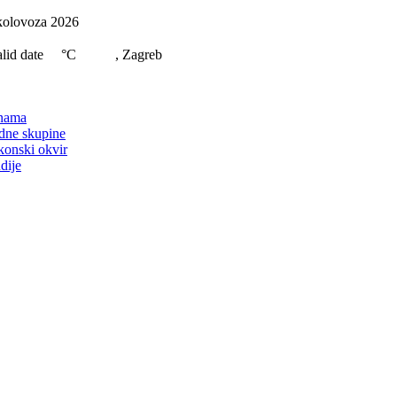
Skip
kolovoza 2026
to
content
lid date
°C
, Zagreb
on
nama
dne skupine
konski okvir
dije