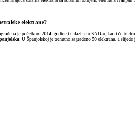
centrirajuća solarna elektrana sa solarnim tornjem, elektrana Ivanpah
ustralske elektrane?
 sagrađena je početkom 2014. godine i nalazi se u SAD-u, kao i četiri dr
Španjolska
. U Španjolskoj je trenutno sagrađeno 50 elektrana, a slijed