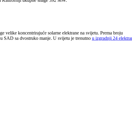
 u Kaliforniji ukupne snage 392 MW.
uge velike koncentrirajuće solarne elektrane na svijetu. Prema broju
e ju SAD sa dvostruko manje. U svijetu je trenutno
u izgradnji 24 elektra