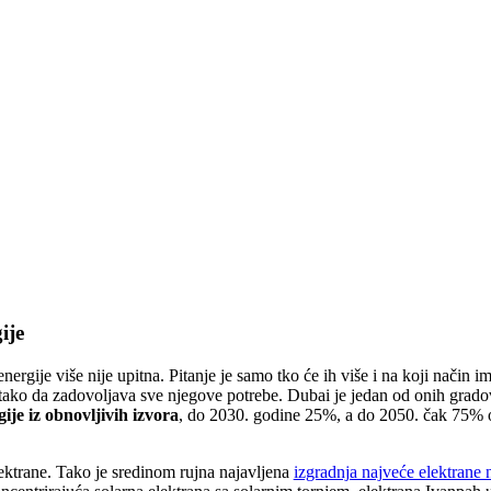
ije
ergije više nije upitna. Pitanje je samo tko će ih više i na koji način i
ti tako da zadovoljava sve njegove potrebe. Dubai je jedan od onih grado
gije iz obnovljivih izvora
, do 2030. godine 25%, a do 2050. čak 75% o
lektrane. Tako je sredinom rujna najavljena
izgradnja najveće elektrane 