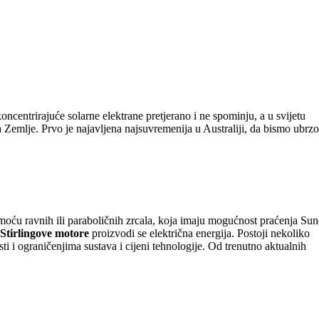
oncentrirajuće solarne elektrane pretjerano i ne spominju, a u svijetu
ja Zemlje. Prvo je najavljena najsuvremenija u Australiji, da bismo ubrzo
moću ravnih ili paraboličnih zrcala, koja imaju mogućnost praćenja Sun
 Stirlingove motore
proizvodi se električna energija. Postoji nekoliko
ti i ograničenjima sustava i cijeni tehnologije. Od trenutno aktualnih