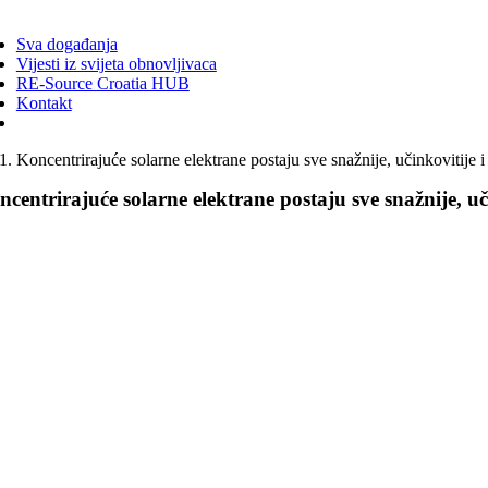
ggle
vigation
Sva događanja
Vijesti iz svijeta obnovljivaca
RE-Source Croatia HUB
Kontakt
Koncentrirajuće solarne elektrane postaju sve snažnije, učinkovitije i
centrirajuće solarne elektrane postaju sve snažnije, uči