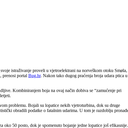
 svoje istraživanje proveli u vjetroelektrani na norveškom otoku Smøla, 
, prenosi portal
Bug.hr
. Nakon tako dugog praćenja broja udara ptica u
evidljive. Kombiniranjem boja na ovaj način dobiva se “zamućenje pri
etjeti.
ovom problemu. Bojali su lopatice nekih vjetroturbina, dok su druge
atistički obradili podatke o fatalnim udarima. U tom je razdoblju pronađ
 za oko 50 posto, dok je spomenuto bojanje jedne lopatice još efikasnije.