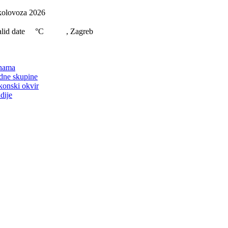
Skip
kolovoza 2026
to
content
lid date
°C
, Zagreb
on
nama
dne skupine
konski okvir
dije