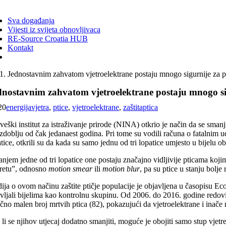
ggle
vigation
Sva događanja
Vijesti iz svijeta obnovljivaca
RE-Source Croatia HUB
Kontakt
Jednostavnim zahvatom vjetroelektrane postaju mnogo sigurnije za p
dnostavnim zahvatom vjetroelektrane postaju mnogo sig
20
energijavjetra
,
ptice
,
vjetroelektrane
,
zaštitaptica
eški institut za istraživanje prirode (NINA) otkrio je način da se smanj
zdoblju od čak jedanaest godina. Pri tome su vodili računa o fatalnim ud
tice, otkrili su da kada su samo jednu od tri lopatice umjesto u bijelu ob
anjem jedne od tri lopatice one postaju značajno vidljivije pticama koj
retu”, odnosno
motion smear
ili
motion blur
, pa su ptice u stanju bolje
ija o ovom načinu zaštite ptičje populacije je objavljena u časopisu Ec
vljali bijelima kao kontrolnu skupinu. Od 2006. do 2016. godine redovito
ično malen broj mrtvih ptica (82), pokazujući da vjetroelektrane i inače 
 li se njihov utjecaj dodatno smanjiti, moguće je obojiti samo stup vjetr