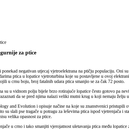
tice
urnije za ptice
i ponekad negativan utjecaj vjetroelektrana na ptičju populaciju. Oni su
arima ptica u lopatice vjetroturbina koje su postavljene u ovoj elektrani
ojili u crnu boju, broj fatalnih udara ptica smanjio se za čak 72 posto.
ima su u vidnom polju bijele brzo rotirajuće lopatice često gotovo pa n
 razaznati da se pred njima nalazi veliki mutni krug u koji nemaju želju ul
ology and Evolution i opisuje načine na koje su znanstvenici pristupili 
 su slali pse tragače u potragu za leševima ptica ispod vjetrenjača i st
nisu velika opasnost za ptice.
enjače u crno i tako smanjiti vjerojatnost uletavanja ptica među lopatice