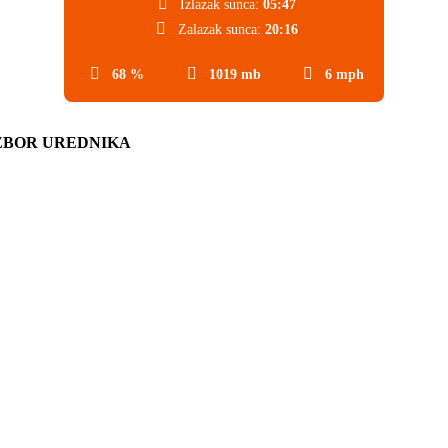
Izlazak sunca:
05:47
Zalazak sunca:
20:16
68 %
1019 mb
6 mph
ZBOR UREDNIKA