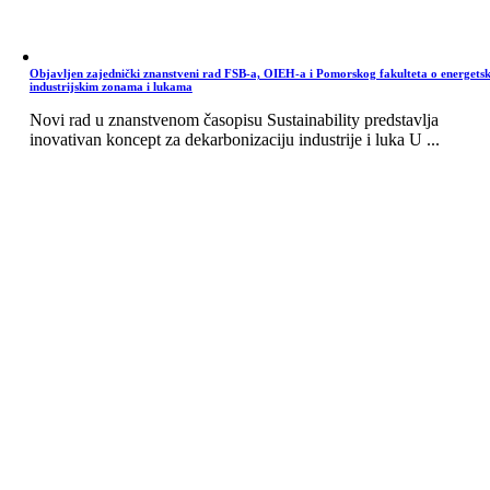
Objavljen zajednički znanstveni rad FSB-a, OIEH-a i Pomorskog fakulteta o energets
industrijskim zonama i lukama
Novi rad u znanstvenom časopisu Sustainability predstavlja
inovativan koncept za dekarbonizaciju industrije i luka U ...