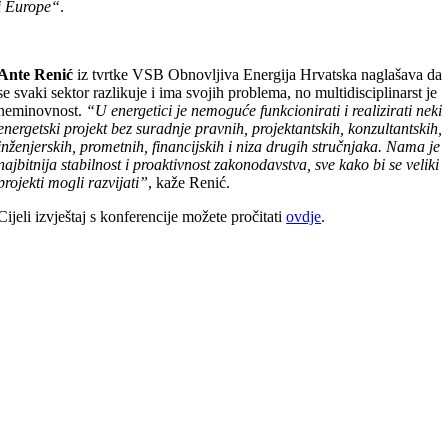
i Europe“
.
Ante Renić
iz tvrtke VSB Obnovljiva Energija Hrvatska naglašava da
se svaki sektor razlikuje i ima svojih problema, no multidisciplinarst je
neminovnost.
“U energetici je nemoguće funkcionirati i realizirati neki
energetski projekt bez suradnje pravnih, projektantskih, konzultantskih,
inženjerskih, prometnih, financijskih i niza drugih stručnjaka. Nama je
najbitnija stabilnost i proaktivnost zakonodavstva, sve kako bi se veliki
projekti mogli razvijati”
, kaže Renić.
Cijeli izvještaj s konferencije možete pročitati
ovdje
.