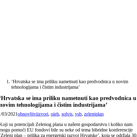
Skip
to
content
‘Hrvatska se ima priliku nametnuti kao predvodnica u novim
tehnologijama i čistim industrijama’
‘Hrvatska se ima priliku nametnuti kao predvodnica u
novim tehnologijama i čistim industrijama’
1/03/2021
obnovljiviizvori
,
oieh
,
solvis
,
vsb
,
zeleniplan
Koji su potencijali Zelenog plana u našem gospodarstvu i koliko nam
mogu pomoći EU fondovi bile su neke od tema hibridne konferencije
‘Zeleni plan – prilika za energetski razvoj Hrvatske’, koja se održala 30