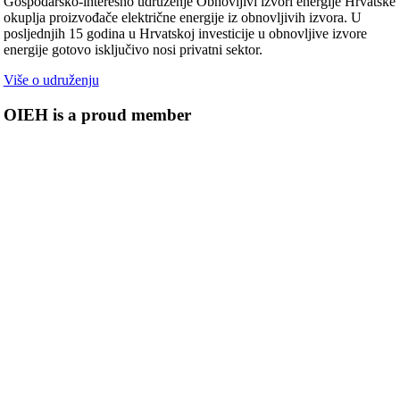
Gospodarsko-interesno udruženje Obnovljivi izvori energije Hrvatske
okuplja proizvođače električne energije iz obnovljivih izvora. U
posljednjih 15 godina u Hrvatskoj investicije u obnovljive izvore
energije gotovo isključivo nosi privatni sektor.
Više o udruženju
OIEH is a proud member