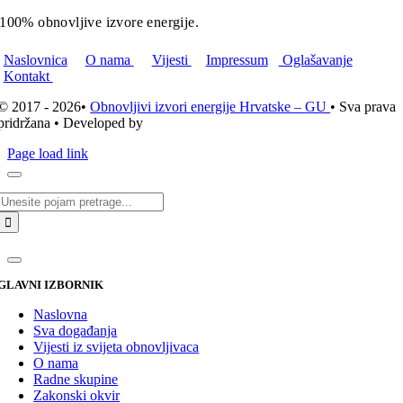
100% obnovljive izvore energije.
Naslovnica
O nama
Vijesti
Impressum
Oglašavanje
Kontakt
© 2017 - 2026•
Obnovljivi izvori energije Hrvatske – GU
• Sva prava
pridržana • Developed by
ICE STUDIO d.o.o.
Page load link
Traži...
GLAVNI IZBORNIK
Naslovna
Sva događanja
Vijesti iz svijeta obnovljivaca
O nama
Radne skupine
Zakonski okvir