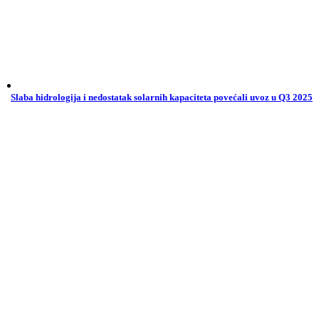
Slaba hidrologija i nedostatak solarnih kapaciteta povećali uvoz u Q3 2025