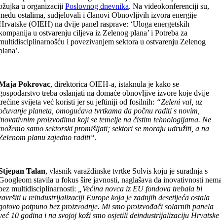
ožujka u organizaciji
Poslovnog dnevnika
. Na videokonferenciji su,
među ostalima, sudjelovali i članovi Obnovljivih izvora energije
Hrvatske (OIEH) na dvije panel rasprave: ‘Uloga energetskih
kompanija u ostvarenju ciljeva iz Zelenog plana’ i Potreba za
multidisciplinarnošću i povezivanjem sektora u ostvarenju Zelenog
plana’.
Maja Pokrovac
, direktorica OIEH-a, istaknula je kako se
gospodarstvo treba oslanjati na domaće obnovljive izvore koje dvije
trećine svijeta već koristi jer su jeftiniji od fosilnih:
“Zeleni val, uz
očuvanje planeta, omogućava tvrtkama da počnu raditi s novim,
inovativnim proizvodima koji se temelje na čistim tehnologijama. Ne
možemo samo sektorski promišljati; sektori se moraju udružiti, a na
Zelenom planu zajedno raditi“
.
Stjepan Talan
, vlasnik varaždinske tvrtke Solvis koju je suradnja s
Googleom stavila u fokus šire javnosti, naglašava da inovativnosti nem
bez multidisciplinarnosti:
„Većina novca iz EU fondova trebala bi
završiti u reindustrijalizaciji Europe koja je zadnjih desetljeća ostala
gotovo potpuno bez proizvodnje. Mi smo proizvođači solarnih panela
već 10 godina i na svojoj koži smo osjetili deindustrijalizaciju Hrvatske