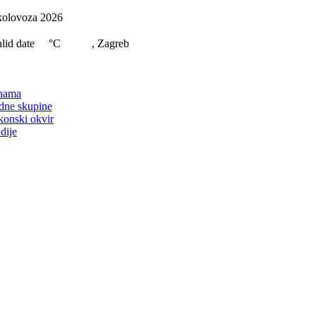
Skip
kolovoza 2026
to
content
lid date
°C
, Zagreb
on
nama
dne skupine
konski okvir
dije