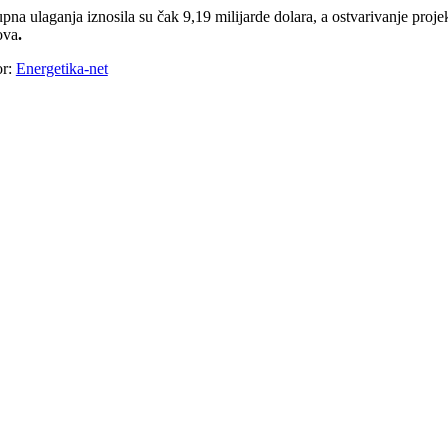
pna ulaganja iznosila su čak 9,19 milijarde dolara, a ostvarivanje pr
ova
.
or:
Energetika-net