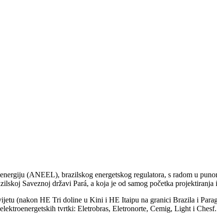
 energiju (ANEEL), brazilskog energetskog regulatora, s radom u puno
skoj Saveznoj državi Pará, a koja je od samog početka projektiranja i g
svijetu (nakon HE Tri doline u Kini i HE Itaipu na granici Brazila i Parag
elektroenergetskih tvrtki: Eletrobras, Eletronorte, Cemig, Light i Chesf.