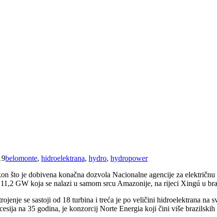
19
belomonte
,
hidroelektrana
,
hydro
,
hydropower
on što je dobivena konačna dozvola Nacionalne agencije za električnu
11,2 GW koja se nalazi u samom srcu Amazonije, na rijeci Xingú u brazil
rojenje se sastoji od 18 turbina i treća je po veličini hidroelektrana na 
esija na 35 godina, je konzorcij Norte Energia koji čini više brazilskih 