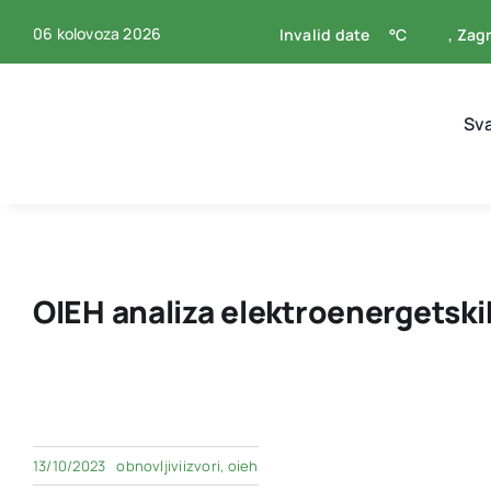
Skip
06 kolovoza 2026
Invalid date
°C
, Zag
to
content
Sv
OIEH analiza elektroenergetski
13/10/2023
obnovljiviizvori
,
oieh