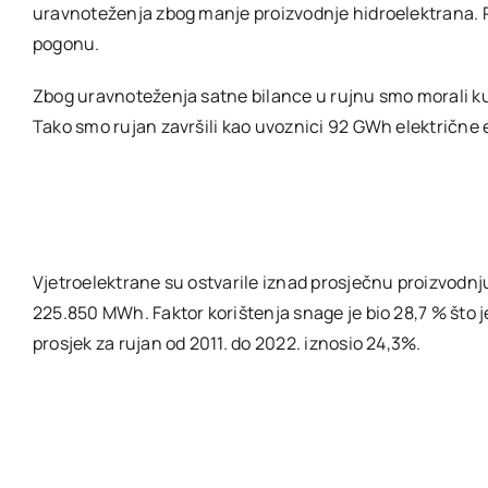
uravnoteženja zbog manje proizvodnje hidroelektrana. R
pogonu.
Zbog uravnoteženja satne bilance u rujnu smo morali ku
Tako smo rujan završili kao uvoznici 92 GWh električne
Vjetroelektrane su ostvarile iznad prosječnu proizvodnju
225.850 MWh. Faktor korištenja snage je bio 28,7 % što 
prosjek za rujan od 2011. do 2022. iznosio 24,3%.