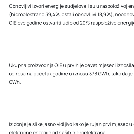
Obnovljivi izvori energije sudjelovali su u raspoloživoj e
(hidroelektrane 39,4%, ostali obnovljivi 18,9%), neobnovl
OIE ove godine ostvariti udio od 20% raspoložive energij
Ukupna proizvodnja OIE u prvih je devet mjeseci iznosil
odnosu na početak godine u iznosu 373 GWh, tako da je 
GWh.
Iz donje je slike jasno vidljivo kako je rujan prvi mjesec u
električne energije od naših hidroelektrana.