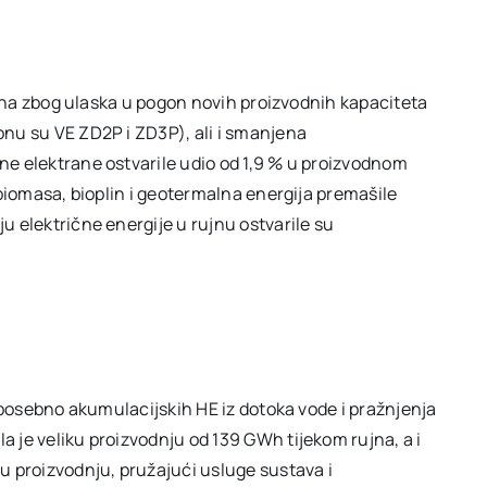
trana zbog ulaska u pogon novih proizvodnih kapaciteta
onu su VE ZD2P i ZD3P), ali i smanjena
ne elektrane ostvarile udio od 1,9 % u proizvodnom
 biomasa, bioplin i geotermalna energija premašile
u električne energije u rujnu ostvarile su
, posebno akumulacijskih HE iz dotoka vode i pražnjenja
 je veliku proizvodnju od 139 GWh tijekom rujna, a i
u proizvodnju, pružajući usluge sustava i