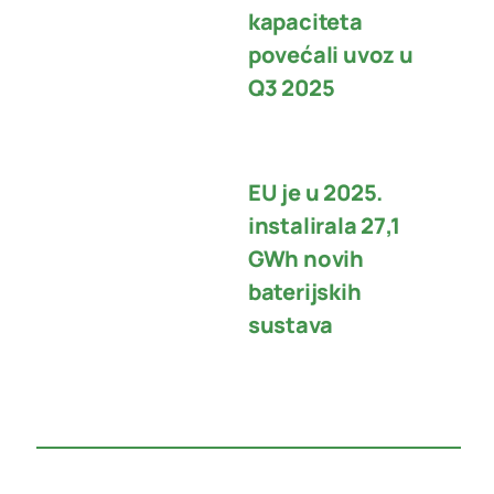
kapaciteta
povećali uvoz u
Q3 2025
EU je u 2025.
instalirala 27,1
GWh novih
baterijskih
sustava