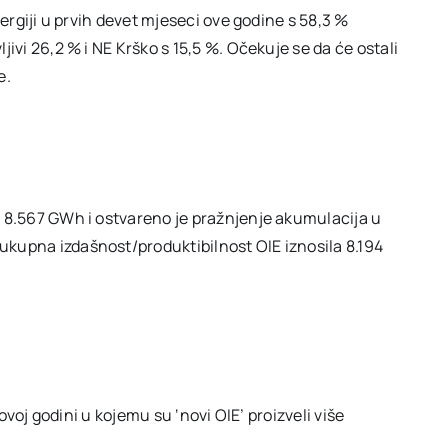
nergiji u prvih devet mjeseci ove godine s 58,3 %
jivi 26,2 % i NE Krško s 15,5 %. Očekuje se da će ostali
e.
a 8.567 GWh i ostvareno je pražnjenje akumulacija u
ukupna izdašnost/produktibilnost OIE iznosila 8.194
 ovoj godini u kojemu su ‘novi OIE’ proizveli više