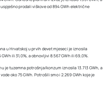
 uspješno prodali viškove od 894 GWh električne
a u Hrvatskoj u prvih devet mjeseci je iznosila
6 GWh ili 31,0%, a obnovljivi 8.567 GWh ili 69,0%.
emu je tuzemna potrošnja/konzum iznosila 13.713 GWh, a
 vode oko 75 GWh. Potrošili smo i 2.269 GWh koje je