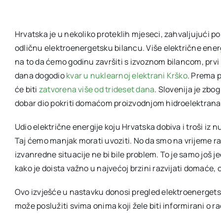
Hrvatska je u nekoliko proteklih mjeseci, zahvaljujući po
odličnu elektroenergetsku bilancu. Više električne energi
na to da ćemo godinu završiti s izvoznom bilancom, prvi 
dana dogodio
kvar u nuklearnoj elektrani Krško
. Prema 
će biti
zatvorena više od trideset dana
. Slovenija je zbo
dobar dio pokriti domaćom proizvodnjom hidroelektrana 
Udio električne energije koju Hrvatska dobiva i troši iz
Taj ćemo manjak morati uvoziti. No da smo na vrijeme ra
izvanredne situacije ne bi bile problem. To je samo još je
kako je doista važno u najvećoj brzini razvijati domaće, o
Ovo izvješće u nastavku donosi pregled elektroenergetski
može poslužiti svima onima koji žele biti informirani o 