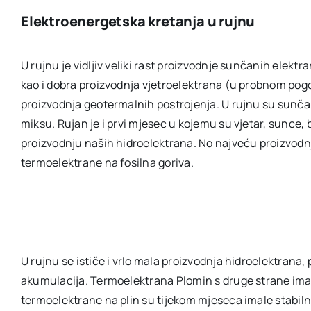
Elektroenergetska kretanja u rujnu
U rujnu je vidljiv veliki rast proizvodnje sunčanih elek
kao i dobra proizvodnja vjetroelektrana (u probnom pog
proizvodnja geotermalnih postrojenja. U rujnu su sunča
miksu. Rujan je i prvi mjesec u kojemu su vjetar, sunce,
proizvodnju naših hidroelektrana. No najveću proizvodnj
termoelektrane na fosilna goriva.
U rujnu se ističe i vrlo mala proizvodnja hidroelektrana
akumulacija. Termoelektrana Plomin s druge strane imala
termoelektrane na plin su tijekom mjeseca imale stabiln