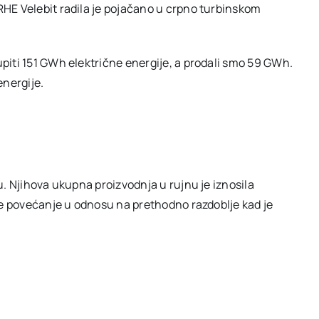
HE Velebit radila je pojačano u crpno turbinskom
piti 151 GWh električne energije, a prodali smo 59 GWh.
 energije.
. Njihova ukupna proizvodnja u rujnu je iznosila
je povećanje u odnosu na prethodno razdoblje kad je