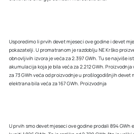
Usporedimo li prvih devet mjeseci ove godine i devet mjes
pokazatelji. U promatranom je razdoblju NE Krško proizve
obnovljivih izvora je veća za 2.397 GWh. Tu se najviše is
akumulacija koja je bila veća za 2.212 GWh. Proizvodnja 
za 73 GWh veća od proizvodnje u prošlogodišnjih devet m
elektrana bila veća za 167 GWh. Proizvodnja
U prvih smo devet mjeseci ove godine prodali 894 GWh el