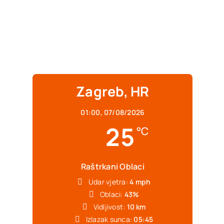
Zagreb, HR
01:00,
07/08/2026
25
°C
Raštrkani Oblaci
Udar vjetra:
4 mph
Oblaci:
43%
Vidljivost:
10 km
Izlazak sunca:
05:45