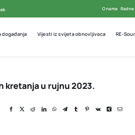
O nama
Radne 
reb
a događanja
Vijesti iz svijeta obnovljivaca
RE-Sour
h kretanja u rujnu 2023.