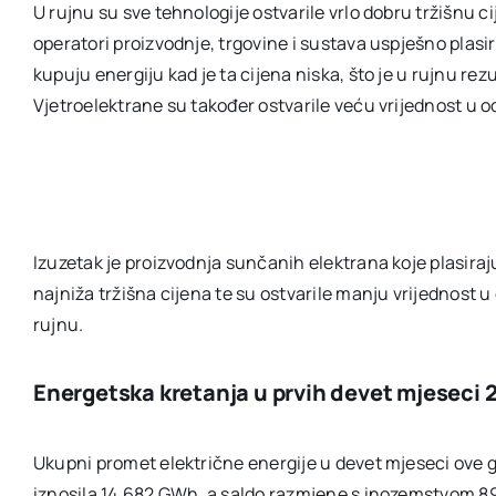
U rujnu su sve tehnologije ostvarile vrlo dobru tržišnu c
operatori proizvodnje, trgovine i sustava uspješno plasi
kupuju energiju kad je ta cijena niska, što je u rujnu rez
Vjetroelektrane su također ostvarile veću vrijednost u o
Izuzetak je proizvodnja sunčanih elektrana koje plasira
najniža tržišna cijena te su ostvarile manju vrijednost 
rujnu.
Energetska kretanja u prvih devet mjeseci 
Ukupni promet električne energije u devet mjeseci ove g
iznosila 14.682 GWh, a saldo razmjene s inozemstvom 89