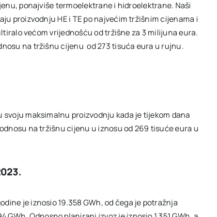
ijenu, ponajviše termoelektrane i hidroelektrane. Naši
raju proizvodnju HE i TE po najvećim tržišnim cijenama i
ultiralo većom vrijednošću od tržišne za 3 milijuna eura.
dnosu na tržišnu cijenu od 273 tisuća eura u rujnu.
ju svoju maksimalnu proizvodnju kada je tijekom dana
u odnosu na tržišnu cijenu u iznosu od 269 tisuće eura u
2023.
odine je iznosio 19.358 GWh, od čega je potražnja
4 GWh. Odnosno planirani izvoz je iznosio 1.351 GWh, a