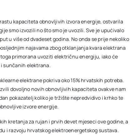
rastu kapaciteta obnovljivih izvora energije, ostvarila
je smo izvozili no što smo je uvozili. Sve je upućivalo
put u više od dvadeset godina. No onda se prije nekoliko
posljednjim najavama zbog otklanjanja kvara elektrana
g toga primorana uvoziti električnu energiju, iako će
i sunčanih elektrana.
 nuklearne elektrane pokriva oko 15% hrvatskih potreba.
zvili dovoljno novih obnovljivih kapaciteta ovakve nam
dan pokazatelj koliko je tržište nepredvidivo i krhko te
bnovljive izvore energije.
h kretanja za rujan i prvih devet mjeseci ove godine, a
radu i razvoju hrvatskog elektroenergetskog sustava.