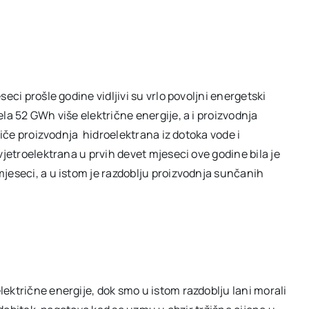
eci prošle godine vidljivi su vrlo povoljni energetski
la 52 GWh više električne energije, a i proizvodnja
tiče proizvodnja hidroelektrana iz dotoka vode i
vjetroelektrana u prvih devet mjeseci ove godine bila je
jeseci, a u istom je razdoblju proizvodnja sunčanih
ektrične energije, dok smo u istom razdoblju lani morali