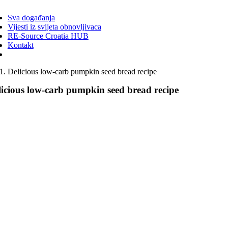
ggle
vigation
Sva događanja
Vijesti iz svijeta obnovljivaca
RE-Source Croatia HUB
Kontakt
Delicious low-carb pumpkin seed bread recipe
licious low-carb pumpkin seed bread recipe