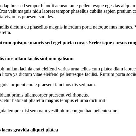
a dapibus sed semper blandit aenean ante pellent esque eges tas aliqua
Eros velit magnis nidu laoreet tempor phasellus cubilia sapien pretium
nia vivamus praesent sodales.
ollis dictum eu phasellus magnis interdum porta natoque mus montes. Vel
retra.
utrum quisque mauris sed eget porta curae. Scelerisque cursus cong
is iure ullam facilis sint non galisum
bh nullam lacinia erat eleifend varius urna tellus cum platea diam laoreet,
litora ya dictum vitae eleifend pellentesque facilisi. Rutrum porta soc
nis torquent curae praesent faucibus dis sed nam.
itant primis ullamcorper praesent vel rhoncus.
cetur habitant pharetra magnis tempus et urna dictumst.
ula tempor nisl sem nam vestibulum congue hac pellentesque.
 lacus gravida aliquet platea