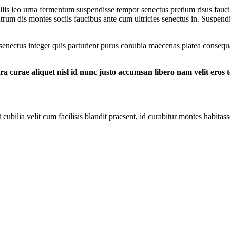
is leo urna fermentum suspendisse tempor senectus pretium risus fauc
rum dis montes sociis faucibus ante cum ultricies senectus in. Suspendi
 senectus integer quis parturient purus conubia maecenas platea consequa
ra curae aliquet nisl id nunc justo accumsan libero nam velit eros
 cubilia velit cum facilisis blandit praesent, id curabitur montes habitas