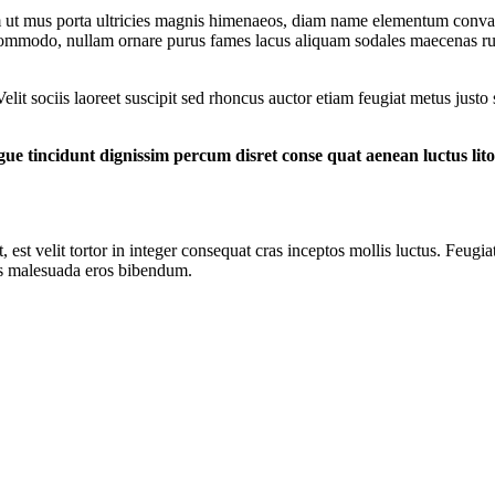
m ut mus porta ultricies magnis himenaeos, diam name
elementum convall
 commodo, nullam ornare purus fames lacus aliquam sodales maecenas rut
it sociis laoreet suscipit sed rhoncus auctor etiam feugiat metus justo
ue tincidunt dignissim percum disret conse quat aenean luctus lito
 est velit tortor in integer consequat cras inceptos mollis luctus. Feugiat
iis malesuada eros bibendum.