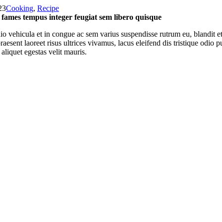
23
Cooking
,
Recipe
fames tempus integer feugiat sem libero quisque
o vehicula et in congue ac sem varius suspendisse rutrum eu, blandit et
raesent laoreet risus ultrices vivamus, lacus eleifend dis tristique od
 aliquet egestas velit mauris.