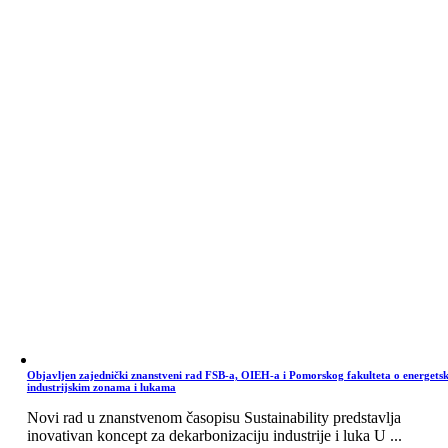
Objavljen zajednički znanstveni rad FSB-a, OIEH-a i Pomorskog fakulteta o energets
industrijskim zonama i lukama
Novi rad u znanstvenom časopisu Sustainability predstavlja
inovativan koncept za dekarbonizaciju industrije i luka U ...