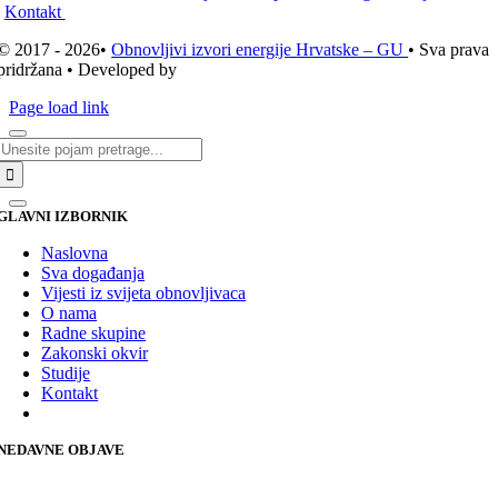
Kontakt
© 2017 - 2026•
Obnovljivi izvori energije Hrvatske – GU
• Sva prava
pridržana • Developed by
ICE STUDIO d.o.o.
Page load link
Traži...
GLAVNI IZBORNIK
Naslovna
Sva događanja
Vijesti iz svijeta obnovljivaca
O nama
Radne skupine
Zakonski okvir
Studije
Kontakt
NEDAVNE OBJAVE