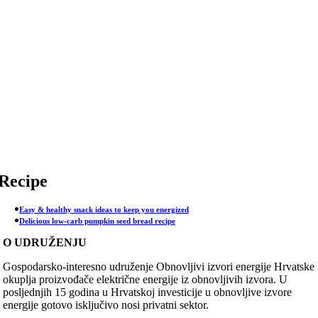
Skip
to
content
Recipe
Easy & healthy snack ideas to keep you energized
Delicious low-carb pumpkin seed bread recipe
O UDRUŽENJU
Gospodarsko-interesno udruženje Obnovljivi izvori energije Hrvatske
okuplja proizvođače električne energije iz obnovljivih izvora. U
posljednjih 15 godina u Hrvatskoj investicije u obnovljive izvore
energije gotovo isključivo nosi privatni sektor.