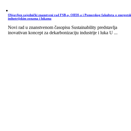
Objavljen zajednički znanstveni rad FSB-a, OIEH-a i Pomorskog fakulteta o energets
industrijskim zonama i lukama
Novi rad u znanstvenom časopisu Sustainability predstavlja
inovativan koncept za dekarbonizaciju industrije i luka U ...