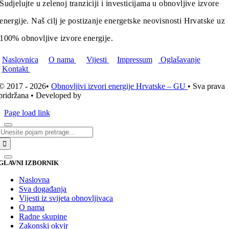
Sudjelujte u zelenoj tranziciji i investicijama u obnovljive izvore
energije. Naš cilj je postizanje energetske neovisnosti Hrvatske uz
100% obnovljive izvore energije.
Naslovnica
O nama
Vijesti
Impressum
Oglašavanje
Kontakt
© 2017 - 2026•
Obnovljivi izvori energije Hrvatske – GU
• Sva prava
pridržana • Developed by
ICE STUDIO d.o.o.
Page load link
Traži...
GLAVNI IZBORNIK
Naslovna
Sva događanja
Vijesti iz svijeta obnovljivaca
O nama
Radne skupine
Zakonski okvir