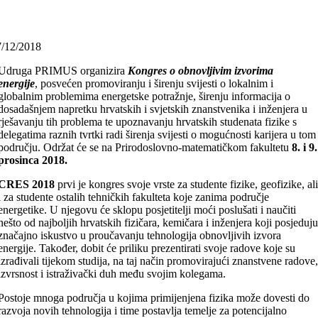
7/12/2018
Udruga PRIMUS organizira
Kongres o obnovljivim izvorima
energije
,
posvećen promoviranju i širenju svijesti o lokalnim i
globalnim problemima energetske potražnje, širenju informacija o
dosadašnjem napretku hrvatskih i svjetskih znanstvenika i inženjera u
rješavanju tih problema te upoznavanju hrvatskih studenata fizike s
delegatima raznih tvrtki radi širenja svijesti o mogućnosti karijera u tom
području. Održat će se na Prirodoslovno-matematičkom fakultetu
8. i 9.
prosinca 2018.
CRES 2018
prvi je kongres svoje vrste za studente fizike, geofizike, al
i za studente ostalih tehničkih fakulteta koje zanima područje
energetike. U njegovu će sklopu posjetitelji moći poslušati i naučiti
nešto od najboljih hrvatskih fizičara, kemičara i inženjera koji posjeduj
značajno iskustvo u proučavanju tehnologija obnovljivih izvora
energije. Također, dobit će priliku prezentirati svoje radove koje su
izrađivali tijekom studija, na taj način promovirajući znanstvene radove
izvrsnost i istraživački duh među svojim kolegama.
Postoje mnoga područja u kojima primijenjena fizika može dovesti do
razvoja novih tehnologija i time postavlja temelje za potencijalno