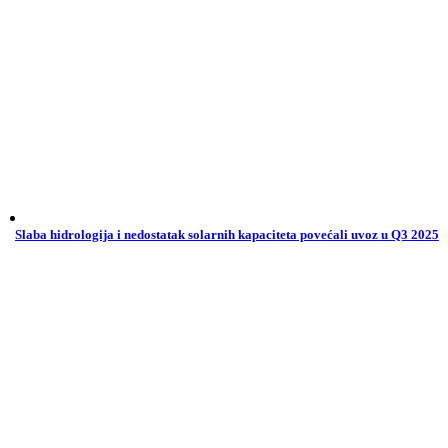
Slaba hidrologija i nedostatak solarnih kapaciteta povećali uvoz u Q3 2025