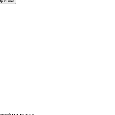
tplati me!