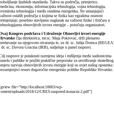
poboljšanje ljudskih standarda. Takva su područja, primjerice,
medicina, ekonomija, informacijska tehnologija, vojna tehnologija,
svemirska tehnologija i među ostalima energetika. Ne umanjujući
važnost ostalih područja u kojima se fizika kao egzaktna znanost
primjenjuje, posebno stavljamo naglasak na važnost fizike i fizičara u
tehnologijama obnovljivih izvora energije – poručuju organizatori.
Ovaj Kongres podržava i Udruženje Obnovljvi izvori energije
Hrvatske
čija direktorica, mr.sc. Maja Pokrovac, drži plenarno
predavanje na njegovom otvaranju te, uz dr. sc. Julija Domca (REGEA
i dr. sc. Davora Gracina (IRB), sudjeluje u panel raspravi.
Cilj rasprave je potaknuti razmjenu ideja i mišljenja među sudionicima
panela i publike te pružiti praktične preporuke za utvrđivanje strateškog
smjera razvoja obnovljivih izvora energije koji su uvjet našeg opstanka 
nezamjenjivi resurs dugoročne energetske politike Republike Hrvatske.
[gview file=”http://localhost:10003/wp-
content/uploads/2018/12/CRES-raspored-konacni-2.pdf”]