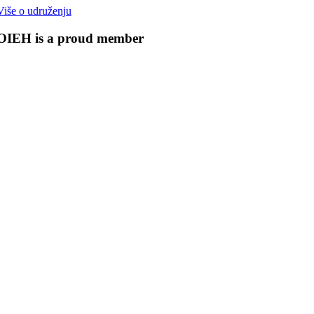
Više o udruženju
OIEH is a proud member