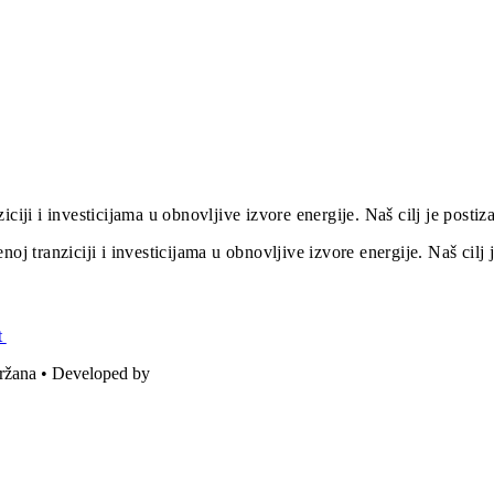
iciji i investicijama u obnovljive izvore energije. Naš cilj je post
oj tranziciji i investicijama u obnovljive izvore energije. Naš cil
t
držana • Developed by
ICE STUDIO d.o.o.