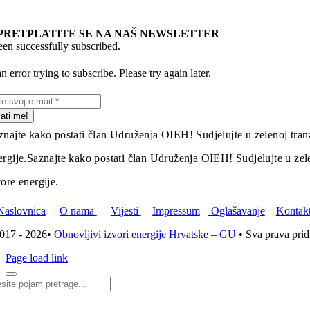
PRETPLATITE SE NA NAŠ NEWSLETTER
en successfully subscribed.
 error trying to subscribe. Please try again later.
lati me!
znajte kako postati član Udruženja OIEH! Sudjelujte u zelenoj tranz
ergije.
Saznajte kako postati član Udruženja OIEH! Sudjelujte u zelen
vore energije.
Naslovnica
O nama
Vijesti
Impressum
Oglašavanje
Kontak
017 - 2026•
Obnovljivi izvori energije Hrvatske – GU
• Sva prava pri
Page load link
i...