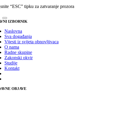
isnite “ESC” tipku za zatvaranje prozora
VNI IZBORNIK
Naslovna
Sva događanja
Vijesti iz svijeta obnovljivaca
O nama
Radne skupine
Zakonski okvir
Studije
Kontakt
AVNE OBJAVE