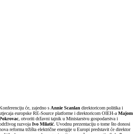
Konferenciju će, zajedno s
Annie Scanlan
direktoricom politika i
utjecaja europske RE-Source platforme i direktoricom OIEH-a
Majom
Pokrovac
, otvoriti državni tajnik u Ministarstvu gospodarstva i
održivog razvoja
Ivo Milatić
. Uvodnu prezentaciju o tome što donosi
nova reforma tržišta električne energije u Europi predstavit će direktor