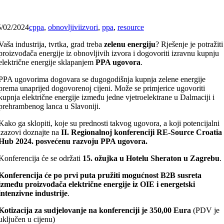
5/02/2024
cppa
,
obnovljiviizvori
,
ppa
,
resource
Vaša industrija, tvrtka, grad treba
zelenu energiju
? Rješenje je potražiti
proizvođača energije iz obnovljivih izvora i dogovoriti izravnu kupnju
električne energije sklapanjem
PPA ugovora
.
PPA ugovorima dogovara se dugogodišnja kupnja zelene energije
prema unaprijed dogovorenoj cijeni. Može se primjerice ugovoriti
kupnja električne energije između jedne vjetroelektrane u Dalmaciji i
prehrambenog lanca u Slavoniji.
Kako ga sklopiti, koje su prednosti takvog ugovora, a koji potencijalni
izazovi doznajte na
II. Regionalnoj konferenciji RE-Source Croatia
Hub 2024. posvećenu razvoju PPA ugovora.
Konferencija će se održati
15. ožujka u Hotelu Sheraton u Zagrebu
.
Konferencija će po prvi puta pružiti mogućnost B2B susreta
između proizvođača električne energije iz OIE i energetski
intenzivne industrije
.
Kotizacija za sudjelovanje na konferenciji je
350,00 Eura
(PDV je
uključen u cijenu)