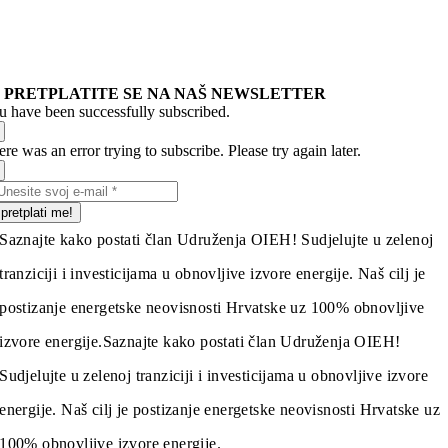
PRETPLATITE SE NA NAŠ NEWSLETTER
u have been successfully subscribed.
re was an error trying to subscribe. Please try again later.
pretplati me!
Saznajte kako postati član Udruženja OIEH! Sudjelujte u zelenoj
tranziciji i investicijama u obnovljive izvore energije. Naš cilj je
postizanje energetske neovisnosti Hrvatske uz 100% obnovljive
izvore energije.
Saznajte kako postati član Udruženja OIEH!
Sudjelujte u zelenoj tranziciji i investicijama u obnovljive izvore
energije. Naš cilj je postizanje energetske neovisnosti Hrvatske uz
100% obnovljive izvore energije.