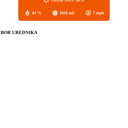
Zalazak sunca:
20:17
44 %
1016 mb
7 mph
ZBOR UREDNIKA