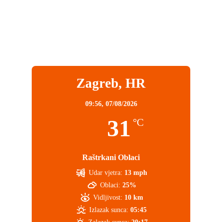
Zagreb, HR
09:56,
07/08/2026
31
°C
Raštrkani Oblaci
Udar vjetra:
13 mph
Oblaci:
25%
Vidljivost:
10 km
Izlazak sunca:
05:45