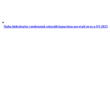
Slaba hidrologija i nedostatak solarnih kapaciteta povećali uvoz u Q3 2025