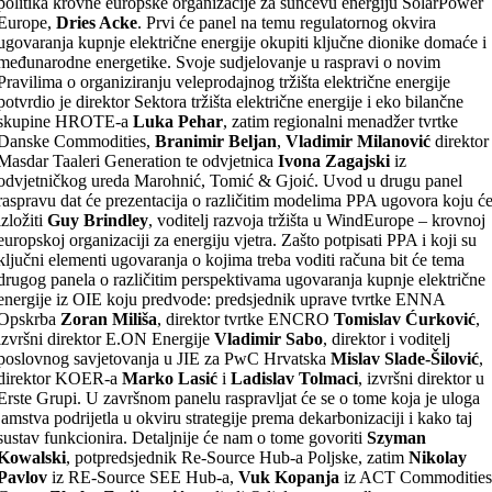
politika krovne europske organizacije za sunčevu energiju SolarPower
Europe,
Dries Acke
. Prvi će panel na temu regulatornog okvira
ugovaranja kupnje električne energije okupiti ključne dionike domaće i
međunarodne energetike. Svoje sudjelovanje u raspravi o novim
Pravilima o organiziranju veleprodajnog tržišta električne energije
potvrdio je direktor Sektora tržišta električne energije i eko bilančne
skupine HROTE-a
Luka Pehar
, zatim regionalni menadžer tvrtke
Danske Commodities,
Branimir Beljan
,
Vladimir Milanović
direktor
Masdar Taaleri Generation te odvjetnica
Ivona Zagajski
iz
odvjetničkog ureda Marohnić, Tomić & Gjoić. Uvod u drugu panel
raspravu dat će prezentacija o različitim modelima PPA ugovora koju ć
izložiti
Guy Brindley
, voditelj razvoja tržišta u WindEurope – krovnoj
europskoj organizaciji za energiju vjetra. Zašto potpisati PPA i koji su
ključni elementi ugovaranja o kojima treba voditi računa bit će tema
drugog panela o različitim perspektivama ugovaranja kupnje električne
energije iz OIE koju predvode: predsjednik uprave tvrtke ENNA
Opskrba
Zoran Miliša
, direktor tvrtke ENCRO
Tomislav Ćurković
,
izvršni direktor E.ON Energije
Vladimir Sabo
, direktor i voditelj
poslovnog savjetovanja u JIE za PwC Hrvatska
Mislav Slade-Šilović
,
direktor KOER-a
Marko Lasić
i
Ladislav Tolmaci
, izvršni direktor u
Erste Grupi. U završnom panelu raspravljat će se o tome koja je uloga
jamstva podrijetla u okviru strategije prema dekarbonizaciji i kako taj
sustav funkcionira. Detaljnije će nam o tome govoriti
Szyman
Kowalski
, potpredsjednik Re-Source Hub-a Poljske, zatim
Nikolay
Pavlov
iz RE-Source SEE Hub-a,
Vuk Kopanja
iz ACT Commoditie