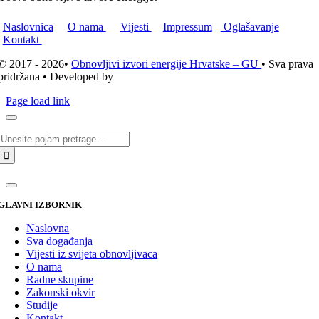
Naslovnica
O nama
Vijesti
Impressum
Oglašavanje
Kontakt
© 2017 - 2026•
Obnovljivi izvori energije Hrvatske – GU
• Sva prava
pridržana • Developed by
ICE STUDIO d.o.o.
Page load link
Traži...
GLAVNI IZBORNIK
Naslovna
Sva događanja
Vijesti iz svijeta obnovljivaca
O nama
Radne skupine
Zakonski okvir
Studije
Kontakt