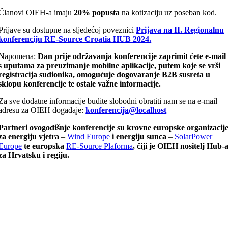
Članovi OIEH-a imaju
20% popusta
na kotizaciju uz poseban kod.
Prijave su dostupne na sljedećoj poveznici
Prijava na II. Regionalnu
konferenciju RE-Source Croatia HUB 2024.
Napomena:
Dan prije održavanja konferencije zaprimit ćete e-mail
s uputama za preuzimanje mobilne aplikacije, putem koje se vrši
registracija sudionika, omogućuje dogovaranje B2B susreta u
sklopu konferencije te ostale važne informacije.
Za sve dodatne informacije budite slobodni obratiti nam se na e-mail
adresu za OIEH događaje:
konferencija@localhost
Partneri ovogodišnje konferencije su krovne europske organizacij
za energiju vjetra
–
Wind Europe
i energiju sunca
–
SolarPower
Europe
te europska
RE-Source Plaforma
, čiji je OIEH nositelj Hub-
za Hrvatsku i regiju.