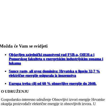
Možda će Vam se svidjeti
Objavljen zajednički znanstveni rad FSB-a, OIEH-a i
Pomorskog fakulteta o energetskim industrijskim zonama i
lukama
Sunce raste, ali uvoz dominira: Hrvatska u lipnju 32,7 %
električne energije osigurala iz inozemstva
Europa treba cilj od 60 % obnovljive energije do 2040.
O UDRUŽENJU
Gospodarsko-interesno udruženje Obnovljivi izvori energije Hrvatske
okuplja proizvođače električne energije iz obnovljivih izvora. U