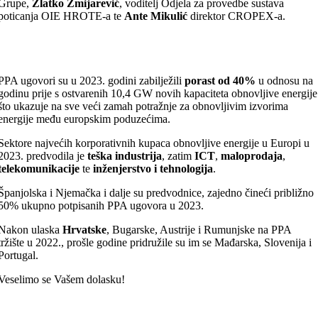
Grupe,
Zlatko Zmijarević
, voditelj Odjela za provedbe sustava
poticanja OIE HROTE-a te
Ante Mikulić
direktor CROPEX-a.
PPA ugovori su u 2023. godini zabilježili
porast od 40%
u odnosu na
godinu prije s ostvarenih 10,4 GW novih kapaciteta obnovljive energije
što ukazuje na sve veći zamah potražnje za obnovljivim izvorima
energije među europskim poduzećima.
Sektore najvećih korporativnih kupaca obnovljive energije u Europi u
2023. predvodila je
teška industrija
, zatim
ICT
,
maloprodaja
,
telekomunikacije
te
inženjerstvo i tehnologija
.
Španjolska i Njemačka i dalje su predvodnice, zajedno čineći približno
50% ukupno potpisanih PPA ugovora u 2023.
Nakon ulaska
Hrvatske
, Bugarske, Austrije i Rumunjske na PPA
tržište u 2022., prošle godine pridružile su im se Mađarska, Slovenija i
Portugal.
Veselimo se Vašem dolasku!