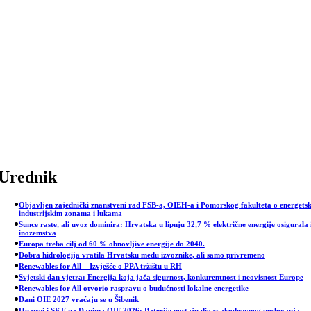
Skip
to
content
Urednik
Objavljen zajednički znanstveni rad FSB-a, OIEH-a i Pomorskog fakulteta o energets
industrijskim zonama i lukama
Sunce raste, ali uvoz dominira: Hrvatska u lipnju 32,7 % električne energije osigurala 
inozemstva
Europa treba cilj od 60 % obnovljive energije do 2040.
Dobra hidrologija vratila Hrvatsku među izvoznike, ali samo privremeno
Renewables for All – Izvješće o PPA tržištu u RH
Svjetski dan vjetra: Energija koja jača sigurnost, konkurentnost i neovisnost Europe
Renewables for All otvorio raspravu o budućnosti lokalne energetike
Dani OIE 2027 vraćaju se u Šibenik
Huawei i SKE na Danima OIE 2026: Baterije postaju dio svakodnevnog poslovanja