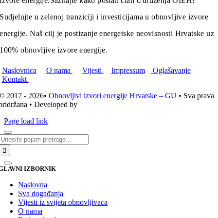
izvore energije.
Saznajte kako postati član Udruženja OIEH!
Sudjelujte u zelenoj tranziciji i investicijama u obnovljive izvore
energije. Naš cilj je postizanje energetske neovisnosti Hrvatske uz
100% obnovljive izvore energije.
Naslovnica
O nama
Vijesti
Impressum
Oglašavanje
Kontakt
© 2017 - 2026•
Obnovljivi izvori energije Hrvatske – GU
• Sva prava
pridržana • Developed by
ICE STUDIO d.o.o.
Page load link
Traži...
GLAVNI IZBORNIK
Naslovna
Sva događanja
Vijesti iz svijeta obnovljivaca
O nama