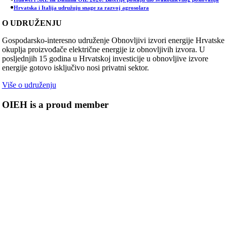
Hrvatska i Italija udružuju snage za razvoj agrosolara
O UDRUŽENJU
Gospodarsko-interesno udruženje Obnovljivi izvori energije Hrvatske
okuplja proizvođače električne energije iz obnovljivih izvora. U
posljednjih 15 godina u Hrvatskoj investicije u obnovljive izvore
energije gotovo isključivo nosi privatni sektor.
Više o udruženju
OIEH is a proud member