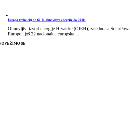
Europa treba cilj od 60 % obnovljive energije do 2040.
Obnovljivi izvori energije Hrvatske (OIEH), zajedno sa SolarPow
Europe i još 22 nacionalna europska ...
POVEŽIMO SE
Go
to
Top