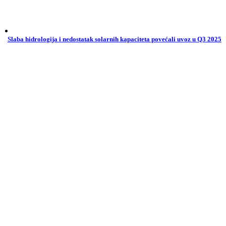
Slaba hidrologija i nedostatak solarnih kapaciteta povećali uvoz u Q3 2025