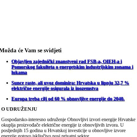
Možda će Vam se svidjeti
Objavljen zajednički znanstveni rad FSB-a, OIEH-a i
Pomorskog fakulteta o energetskim industrijskim zonama i
lukama
Sunce raste, ali uvoz dominira: Hrvatska u lipnju 32,7 %
električne energije osigurala iz inozemstva
Europa treba cilj od 60 % obnovljive energije do 2040.
O UDRUŽENJU
Gospodarsko-interesno udruženje Obnovljivi izvori energije Hrvatske
okuplja proizvođače električne energije iz obnovljivih izvora. U
posljednjih 15 godina u Hrvatskoj investicije u obnovljive izvore
energije gotovo isključivo nosi privatni sektor.