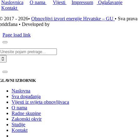
Naslovnica
O nama
Vijesti
Impressum
Oglašavanje
Kontakt
© 2017 - 2026•
Obnovljivi izvori energije Hrvatske – GU
• Sva prava
pridržana • Developed by
ICE STUDIO d.o.o.
Page load link
Traži...
GLAVNI IZBORNIK
Naslovna
Sva događanja
Vijesti iz svijeta obnovljivaca
O nama
Radne skupine
Zakonski okvir
Studije
Kontakt