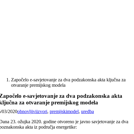
Skip
to
content
Započelo e-savjetovanje za dva podzakonska akta ključna za
otvaranje premijskog modela
Započelo e-savjetovanje za dva podzakonska akta
ključna za otvaranje premijskog modela
5/03/2020
obnovljiviizvori
,
premijskimodel
,
uredba
Dana 23. ožujka 2020. godine otvoreno je javno savjetovanje za dva
poznakonska akta iz područja energetike: