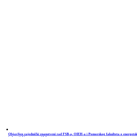
Objavljen zajednički znanstveni rad FSB-a, OIEH-a i Pomorskog fakulteta o energets