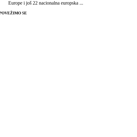
Europe i još 22 nacionalna europska ...
POVEŽIMO SE
Go
to
Top