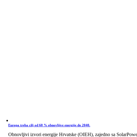
Europa treba cilj od 60 % obnovljive energije do 2040.
Obnovljivi izvori energije Hrvatske (OIEH), zajedno sa SolarPow