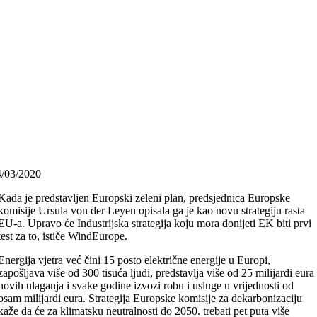
4/03/2020
Kada je predstavljen Europski zeleni plan, predsjednica Europske
komisije Ursula von der Leyen opisala ga je kao novu strategiju rasta
EU-a. Upravo će Industrijska strategija koju mora donijeti EK biti prvi
test za to, ističe WindEurope.
Energija vjetra već čini 15 posto električne energije u Europi,
zapošljava više od 300 tisuća ljudi, predstavlja više od 25 milijardi eura
novih ulaganja i svake godine izvozi robu i usluge u vrijednosti od
osam milijardi eura. Strategija Europske komisije za dekarbonizaciju
kaže da će za klimatsku neutralnosti do 2050. trebati pet puta više