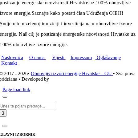
postizanje energetske neovisnosti Hrvatske uz 100% obnovljive
izvore energije.
Saznajte kako postati član Udruženja OIEH!
Sudjelujte u zelenoj tranziciji i investicijama u obnovljive izvore
energije. Naš cilj je postizanje energetske neovisnosti Hrvatske uz
100% obnovljive izvore energije.
Naslovnica
O nama
Vijesti
Impressum
Oglašavanje
Kontakt
© 2017 - 2026•
Obnovljivi izvori energije Hrvatske – GU
• Sva prava
pridržana • Developed by
ICE STUDIO d.o.o.
Page load link
Traži...
GLAVNI IZBORNIK