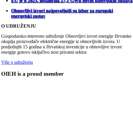
EU je u 2025. instalirala 27,1 GWh novih baterijskih sustava
Obnovljivi izvori najpovoljniji su izbor za europski
energetski sustav
O UDRUŽENJU
Gospodarsko-interesno udruženje Obnovljivi izvori energije Hrvatske
okuplja proizvođače električne energije iz obnovljivih izvora. U
posljednjih 15 godina u Hrvatskoj investicije u obnovljive izvore
energije gotovo isključivo nosi privatni sektor.
Više o udruženju
OIEH is a proud member