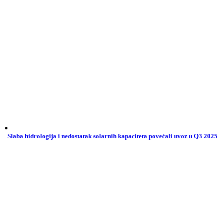
Slaba hidrologija i nedostatak solarnih kapaciteta povećali uvoz u Q3 2025