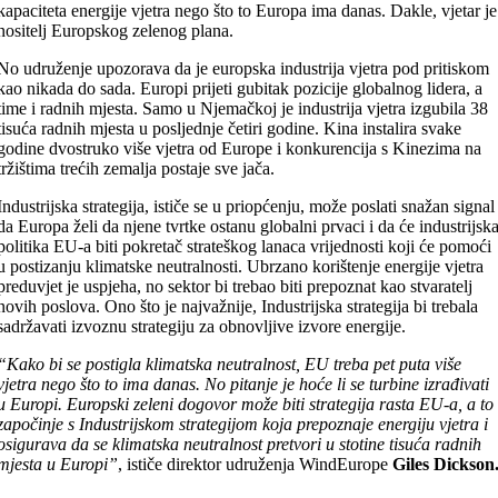
kapaciteta energije vjetra nego što to Europa ima danas. Dakle, vjetar je
nositelj Europskog zelenog plana.
No udruženje upozorava da je europska industrija vjetra pod pritiskom
kao nikada do sada. Europi prijeti gubitak pozicije globalnog lidera, a
time i radnih mjesta. Samo u Njemačkoj je industrija vjetra izgubila 38
tisuća radnih mjesta u posljednje četiri godine. Kina instalira svake
godine dvostruko više vjetra od Europe i konkurencija s Kinezima na
tržištima trećih zemalja postaje sve jača.
Industrijska strategija, ističe se u priopćenju, može poslati snažan signal
da Europa želi da njene tvrtke ostanu globalni prvaci i da će industrijsk
politika EU-a biti pokretač strateškog lanaca vrijednosti koji će pomoći
u postizanju klimatske neutralnosti. Ubrzano korištenje energije vjetra
preduvjet je uspjeha, no sektor bi trebao biti prepoznat kao stvaratelj
novih poslova. Ono što je najvažnije, Industrijska strategija bi trebala
sadržavati izvoznu strategiju za obnovljive izvore energije.
“Kako bi se postigla klimatska neutralnost, EU treba pet puta više
vjetra nego što to ima danas. No pitanje je hoće li se turbine izrađivati ​​
u Europi. Europski zeleni dogovor može biti strategija rasta EU-a, a to
započinje s Industrijskom strategijom koja prepoznaje energiju vjetra i
osigurava da se klimatska neutralnost pretvori u stotine tisuća radnih
mjesta u Europi”
, ističe direktor udruženja WindEurope
Giles Dickson