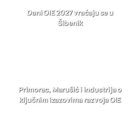
Dani OIE 2027 vraćaju se u
Šibenik
Primorac, Marušić i industrija o
ključnim izazovima razvoja OIE