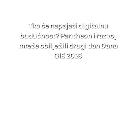
Tko će napajati digitalnu
budućnost? Pantheon i razvoj
mreže obilježili drugi dan Dana
OIE 2026