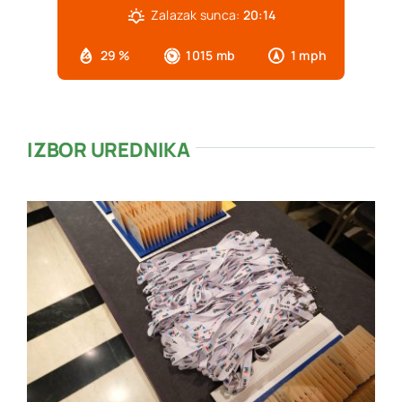
Zalazak sunca:
20:14
29 %
1015 mb
1 mph
IZBOR UREDNIKA