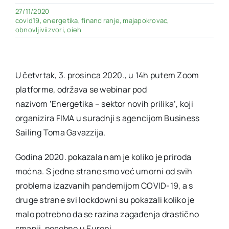
27/11/2020
covid19
,
energetika
,
financiranje
,
majapokrovac
,
obnovljiviizvori
,
oieh
U četvrtak, 3. prosinca 2020., u 14h putem Zoom
platforme, održava se webinar pod
nazivom ‘Energetika – sektor novih prilika’, koji
organizira FIMA u suradnji s agencijom Business
Sailing Toma Gavazzija.
Godina 2020. pokazala nam je koliko je priroda
moćna. S jedne strane smo već umorni od svih
problema izazvanih pandemijom COVID-19, a s
druge strane svi lockdowni su pokazali koliko je
malo potrebno da se razina zagađenja drastično
smanji, posebno u Europi.