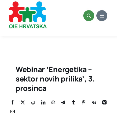
Skip
to
content
Webinar ‘Energetika –
sektor novih prilika’, 3.
prosinca