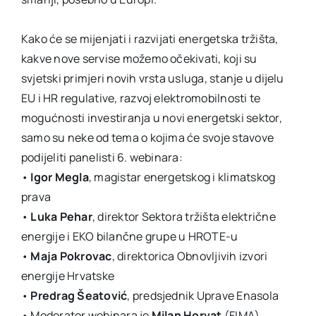
Kako će se mijenjati i razvijati energetska tržišta,
kakve nove servise možemo očekivati, koji su
svjetski primjeri novih vrsta usluga, stanje u dijelu
EU i HR regulative, razvoj elektromobilnosti te
mogućnosti investiranja u novi energetski sektor,
samo su neke od tema o kojima će svoje stavove
podijeliti panelisti 6. webinara:
•
Igor Megla
, magistar energetskog i klimatskog
prava
•
Luka Pehar
, direktor Sektora tržišta električne
energije i EKO bilančne grupe u HROTE-u
•
Maja Pokrovac
, direktorica Obnovljivih izvori
energije Hrvatske
•
Predrag Šeatović
, predsjednik Uprave Enasola
• Moderator webinara je
Milan Horvat
(FIMA)