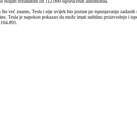
još boljim rezultatom od 112.000 isporučenih automobila.
 što već znamo, Tesla i nije uvijek bio poznat po ispunjavanju zadanih 
ine, Tesla je napokon pokazao da može imati stabilnu proizvodnju i is
 104.891.