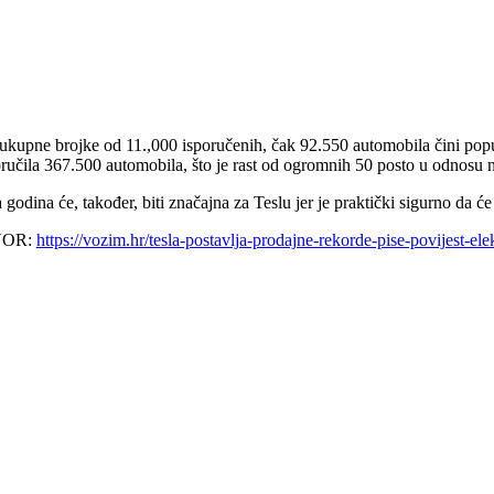
ukupne brojke od 11.,000 isporučenih, čak 92.550 automobila čini popular
oručila 367.500 automobila, što je rast od ogromnih 50 posto u odnosu
godina će, također, biti značajna za Teslu jer je praktički sigurno da 
VOR:
https://vozim.hr/tesla-postavlja-prodajne-rekorde-pise-povijest-ele