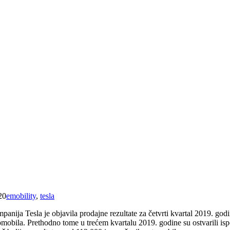
20
emobility
,
tesla
anija Tesla je objavila prodajne rezultate za četvrti kvartal 2019. god
omobila. Prethodno tome u trećem kvartalu 2019. godine su ostvarili isp