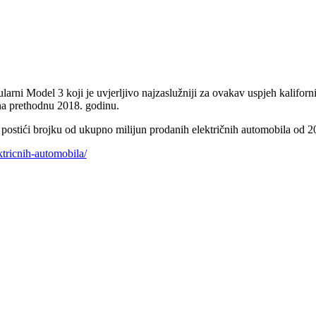
ni Model 3 koji je uvjerljivo najzaslužniji za ovakav uspjeh kalifornij
 na prethodnu 2018. godinu.
će postići brojku od ukupno milijun prodanih električnih automobila od 
ktricnih-automobila/