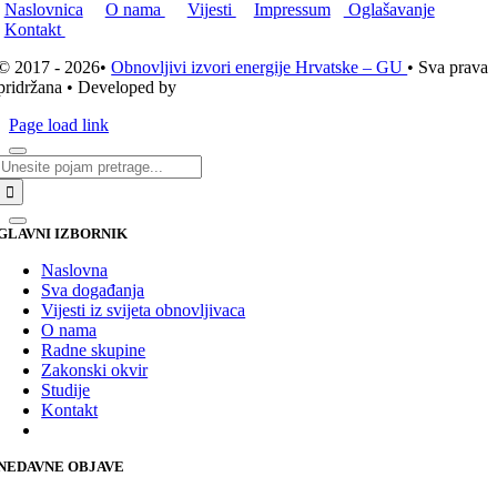
Naslovnica
O nama
Vijesti
Impressum
Oglašavanje
Kontakt
© 2017 - 2026•
Obnovljivi izvori energije Hrvatske – GU
• Sva prava
pridržana • Developed by
ICE STUDIO d.o.o.
Page load link
Traži...
GLAVNI IZBORNIK
Naslovna
Sva događanja
Vijesti iz svijeta obnovljivaca
O nama
Radne skupine
Zakonski okvir
Studije
Kontakt
NEDAVNE OBJAVE