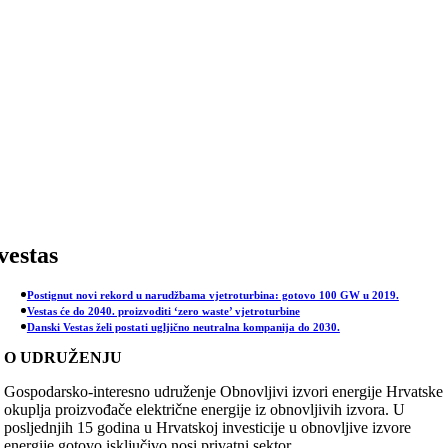
Skip
to
content
vestas
Postignut novi rekord u narudžbama vjetroturbina: gotovo 100 GW u 2019.
Vestas će do 2040. proizvoditi ‘zero waste’ vjetroturbine
Danski Vestas želi postati ugljično neutralna kompanija do 2030.
O UDRUŽENJU
Gospodarsko-interesno udruženje Obnovljivi izvori energije Hrvatske
okuplja proizvođače električne energije iz obnovljivih izvora. U
posljednjih 15 godina u Hrvatskoj investicije u obnovljive izvore
energije gotovo isključivo nosi privatni sektor.