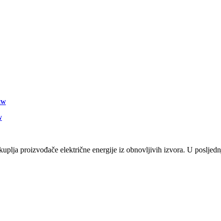
 MW
W
plja proizvođače električne energije iz obnovljivih izvora. U posljednj