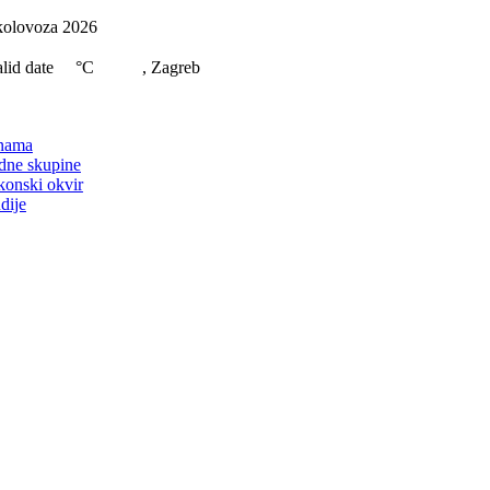
Skip
kolovoza 2026
to
content
lid date
°C
, Zagreb
on
nama
dne skupine
konski okvir
dije