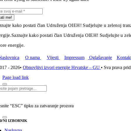
lati me!
znajte kako postati član Udruženja OIEH! Sudjelujte u zelenoj tranz
ergije.
Saznajte kako postati član Udruženja OIEH! Sudjelujte u zelen
vore energije.
Naslovnica
O nama
Vijesti
Impressum
Oglašavanje
Kontak
017 - 2026•
Obnovljivi izvori energije Hrvatske – GU
• Sva prava pri
Page load link
i...
isnite “ESC” tipku za zatvaranje prozora
VNI IZBORNIK
Naslovna