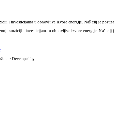
iciji i investicijama u obnovljive izvore energije. Naš cilj je post
oj tranziciji i investicijama u obnovljive izvore energije. Naš cil
t
držana • Developed by
ICE STUDIO d.o.o.