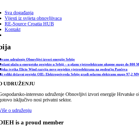
ggle
vigation
Sva događanja
Vijesti iz svijeta obnovljivaca
RE-Source Croatia HUB
Kontakt
bija
ovano udruženje Obnovljivi izvori energije Srbije
vežani ulažu u energetske projekte u Srbiji – u planu vjetroelektrane ukupne snage do 800
gijska tvrtka Elicio Wind razvija nove projekte vjetroelektrana na području Pančeva
gi veliki državni projekt OIE: Elektroprivreda Srbije gradi solarnu elektranu snage 97,2 M
O UDRUŽENJU
Gospodarsko-interesno udruženje Obnovljivi izvori energije Hrvatske oku
gotovo isključivo nosi privatni sektor.
Više o udruženju
OIEH is a proud member