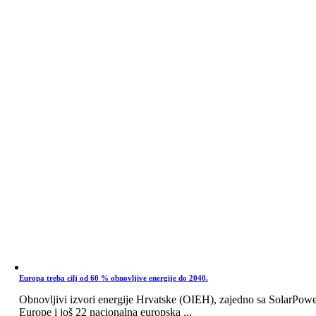
Europa treba cilj od 60 % obnovljive energije do 2040.
Obnovljivi izvori energije Hrvatske (OIEH), zajedno sa SolarPow
Europe i još 22 nacionalna europska ...