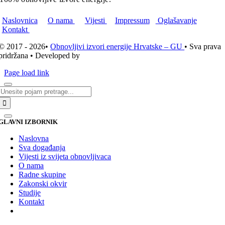
Naslovnica
O nama
Vijesti
Impressum
Oglašavanje
Kontakt
© 2017 - 2026•
Obnovljivi izvori energije Hrvatske – GU
• Sva prava
pridržana • Developed by
ICE STUDIO d.o.o.
Page load link
Traži...
GLAVNI IZBORNIK
Naslovna
Sva događanja
Vijesti iz svijeta obnovljivaca
O nama
Radne skupine
Zakonski okvir
Studije
Kontakt