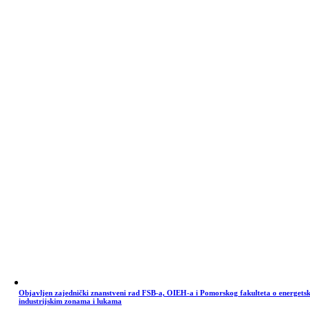
Objavljen zajednički znanstveni rad FSB-a, OIEH-a i Pomorskog fakulteta o energets
industrijskim zonama i lukama