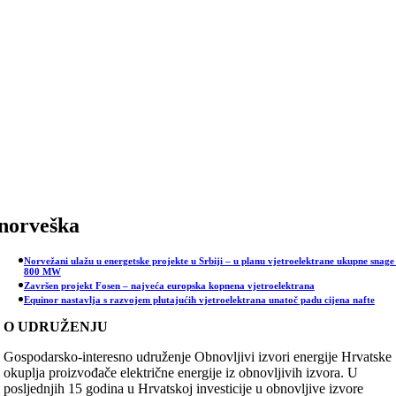
Skip
to
content
norveška
Norvežani ulažu u energetske projekte u Srbiji – u planu vjetroelektrane ukupne snage
800 MW
Završen projekt Fosen – najveća europska kopnena vjetroelektrana
Equinor nastavlja s razvojem plutajućih vjetroelektrana unatoč padu cijena nafte
O UDRUŽENJU
Gospodarsko-interesno udruženje Obnovljivi izvori energije Hrvatske
okuplja proizvođače električne energije iz obnovljivih izvora. U
posljednjih 15 godina u Hrvatskoj investicije u obnovljive izvore