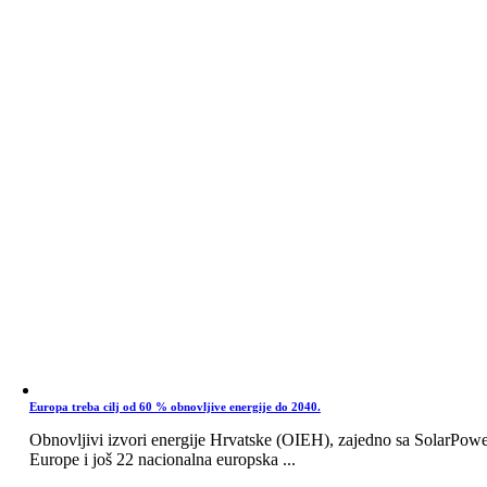
Europa treba cilj od 60 % obnovljive energije do 2040.
Obnovljivi izvori energije Hrvatske (OIEH), zajedno sa SolarPow
Europe i još 22 nacionalna europska ...