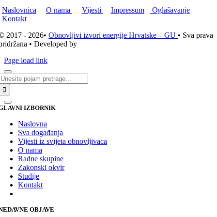
Naslovnica
O nama
Vijesti
Impressum
Oglašavanje
Kontakt
© 2017 - 2026•
Obnovljivi izvori energije Hrvatske – GU
• Sva prava
pridržana • Developed by
ICE STUDIO d.o.o.
Page load link
Traži...
GLAVNI IZBORNIK
Naslovna
Sva događanja
Vijesti iz svijeta obnovljivaca
O nama
Radne skupine
Zakonski okvir
Studije
Kontakt
NEDAVNE OBJAVE