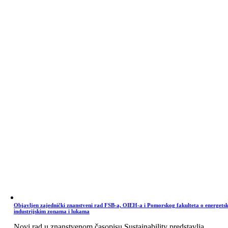
Objavljen zajednički znanstveni rad FSB-a, OIEH-a i Pomorskog fakulteta o energets
industrijskim zonama i lukama
Novi rad u znanstvenom časopisu Sustainability predstavlja