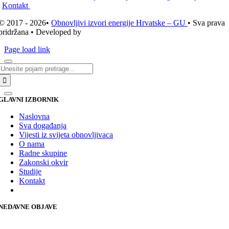
Kontakt
© 2017 - 2026•
Obnovljivi izvori energije Hrvatske – GU
• Sva prava
pridržana • Developed by
ICE STUDIO d.o.o.
Page load link
Traži...
GLAVNI IZBORNIK
Naslovna
Sva događanja
Vijesti iz svijeta obnovljivaca
O nama
Radne skupine
Zakonski okvir
Studije
Kontakt
NEDAVNE OBJAVE