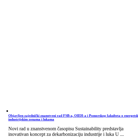
Objavljen zajednički znanstveni rad FSB-a, OIEH-a i Pomorskog fakulteta o energets
industrijskim zonama i lukama
Novi rad u znanstvenom časopisu Sustainability predstavlja
inovativan koncept za dekarbonizaciju industrije i luka U ...