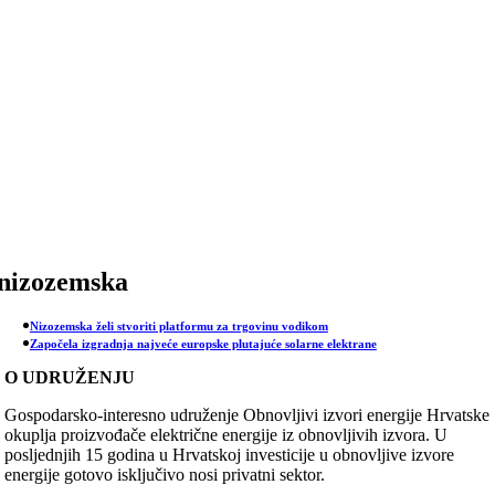
Skip
to
content
nizozemska
Nizozemska želi stvoriti platformu za trgovinu vodikom
Započela izgradnja najveće europske plutajuće solarne elektrane
O UDRUŽENJU
Gospodarsko-interesno udruženje Obnovljivi izvori energije Hrvatske
okuplja proizvođače električne energije iz obnovljivih izvora. U
posljednjih 15 godina u Hrvatskoj investicije u obnovljive izvore
energije gotovo isključivo nosi privatni sektor.