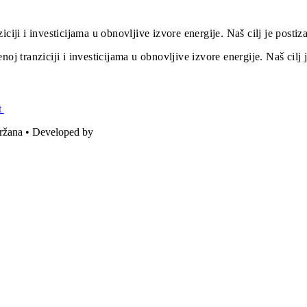
iciji i investicijama u obnovljive izvore energije. Naš cilj je post
oj tranziciji i investicijama u obnovljive izvore energije. Naš cil
t
držana • Developed by
ICE STUDIO d.o.o.