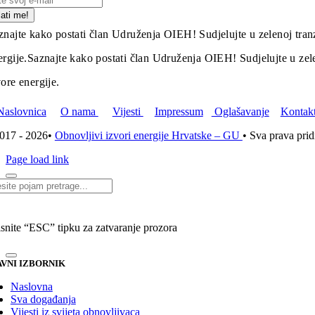
lati me!
znajte kako postati član Udruženja OIEH! Sudjelujte u zelenoj tranz
ergije.
Saznajte kako postati član Udruženja OIEH! Sudjelujte u zelen
vore energije.
Naslovnica
O nama
Vijesti
Impressum
Oglašavanje
Kontak
017 - 2026•
Obnovljivi izvori energije Hrvatske – GU
• Sva prava pri
Page load link
i...
isnite “ESC” tipku za zatvaranje prozora
VNI IZBORNIK
Naslovna
Sva događanja
Vijesti iz svijeta obnovljivaca