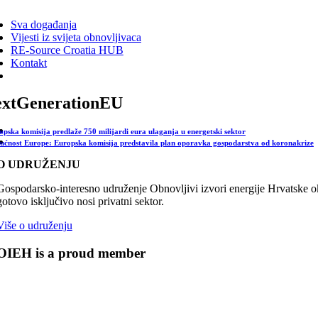
ggle
vigation
Sva događanja
Vijesti iz svijeta obnovljivaca
RE-Source Croatia HUB
Kontakt
xtGenerationEU
opska komisija predlaže 750 milijardi eura ulaganja u energetski sektor
ućnost Europe: Europska komisija predstavila plan oporavka gospodarstva od koronakrize
O UDRUŽENJU
Gospodarsko-interesno udruženje Obnovljivi izvori energije Hrvatske oku
gotovo isključivo nosi privatni sektor.
Više o udruženju
OIEH is a proud member