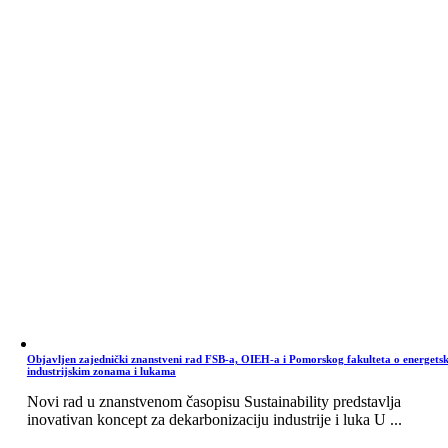
Objavljen zajednički znanstveni rad FSB-a, OIEH-a i Pomorskog fakulteta o energets
industrijskim zonama i lukama
Novi rad u znanstvenom časopisu Sustainability predstavlja
inovativan koncept za dekarbonizaciju industrije i luka U ...