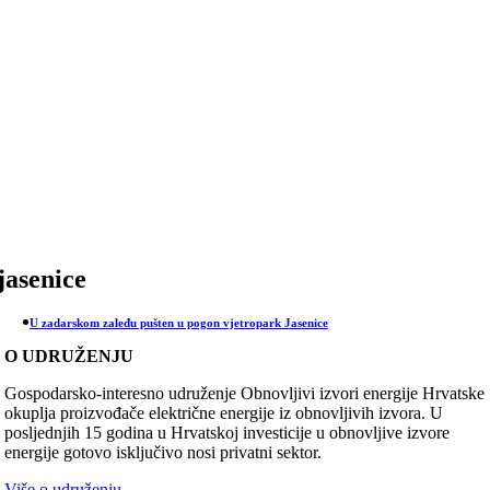
Skip
to
content
jasenice
U zadarskom zaleđu pušten u pogon vjetropark Jasenice
O UDRUŽENJU
Gospodarsko-interesno udruženje Obnovljivi izvori energije Hrvatske
okuplja proizvođače električne energije iz obnovljivih izvora. U
posljednjih 15 godina u Hrvatskoj investicije u obnovljive izvore
energije gotovo isključivo nosi privatni sektor.
Više o udruženju