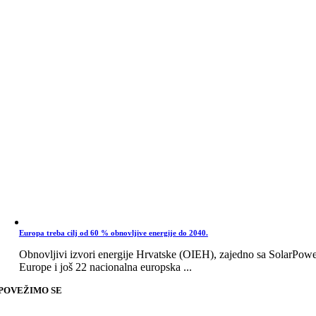
Europa treba cilj od 60 % obnovljive energije do 2040.
Obnovljivi izvori energije Hrvatske (OIEH), zajedno sa SolarPow
Europe i još 22 nacionalna europska ...
POVEŽIMO SE
Go
to