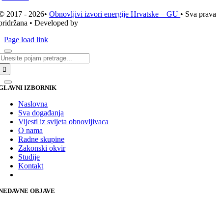
© 2017 - 2026•
Obnovljivi izvori energije Hrvatske – GU
• Sva prava
pridržana • Developed by
ICE STUDIO d.o.o.
Page load link
Traži...
GLAVNI IZBORNIK
Naslovna
Sva događanja
Vijesti iz svijeta obnovljivaca
O nama
Radne skupine
Zakonski okvir
Studije
Kontakt
NEDAVNE OBJAVE