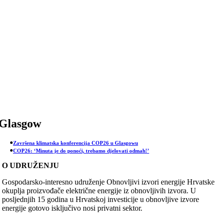
Skip
to
content
Glasgow
Završena klimatska konferencija COP26 u Glasgowu
COP26: ‘Minuta je do ponoći, trebamo djelovati odmah!’
O UDRUŽENJU
Gospodarsko-interesno udruženje Obnovljivi izvori energije Hrvatske
okuplja proizvođače električne energije iz obnovljivih izvora. U
posljednjih 15 godina u Hrvatskoj investicije u obnovljive izvore
energije gotovo isključivo nosi privatni sektor.