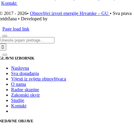
Kontakt
© 2017 - 2026•
Obnovljivi izvori energije Hrvatske – GU
• Sva prava
pridržana • Developed by
ICE STUDIO d.o.o.
Page load link
Traži...
GLAVNI IZBORNIK
Naslovna
Sva događanja
Vijesti iz svijeta obnovljivaca
O nama
Radne skupine
Zakonski okvir
Studije
Kontakt
NEDAVNE OBJAVE