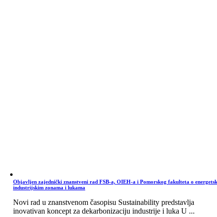
Objavljen zajednički znanstveni rad FSB-a, OIEH-a i Pomorskog fakulteta o energets
industrijskim zonama i lukama
Novi rad u znanstvenom časopisu Sustainability predstavlja
inovativan koncept za dekarbonizaciju industrije i luka U ...